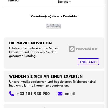
lieferbar
Speichern
•
Star
'
S
Music
LILLE
Kabel & Zubehöre
Variation(en) dieses Produkts.
•
Star
'
S
Music
LYON
HiFi
Bundle
DIE MARKE NOVATION
Erfahren Sie mehr über die Marke
Sehen Sie sich unsere Marken an
Novation und entdecken Sie den
gesamten Katalog.
ENTDECKEN
WENDEN SIE SICH AN EINEN EXPERTEN
Unsere musikbegeisterten und begeisterten Teleberater sind
hier, um alle Ihre Fragen zu beantworten.
+33 181 930 900
email