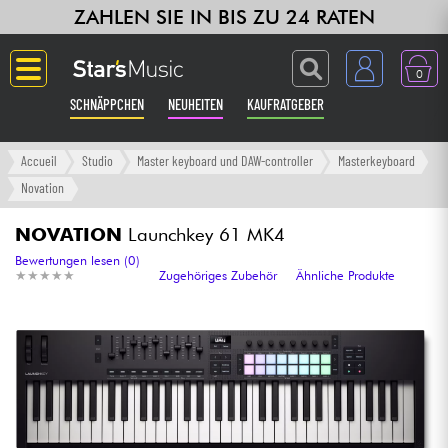
ZAHLEN SIE IN BIS ZU 24 RATEN
0
SCHNÄPPCHEN
NEUHEITEN
KAUFRATGEBER
Langue
Accueil
Studio
Master keyboard und DAW-controller
Masterkeyboard
Novation
Gitarre & Bass
NOVATION
Launchkey 61 MK4
Verstärker & Effekte
Bewertungen lesen (0)
★
★
★
★
★
★
★
★
★
★
Zugehöriges Zubehör
Ähnliche Produkte
Klaviere & Piano
Synths & samplers
Studio