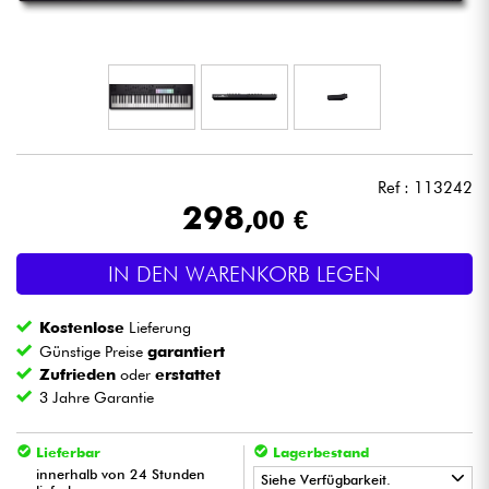
Kopfhörer
Mikros
DJ
Ref : 113242
Live-Sound
298
,00 €
Licht
IN DEN WARENKORB LEGEN
Drums
Kostenlose
Lieferung
Günstige Preise
garantiert
Blasinstrumente
Zufrieden
oder
erstattet
3 Jahre Garantie
Violinen & Quartett
Lieferbar
Lagerbestand
innerhalb von 24 Stunden
Siehe Verfügbarkeit.
Kinder