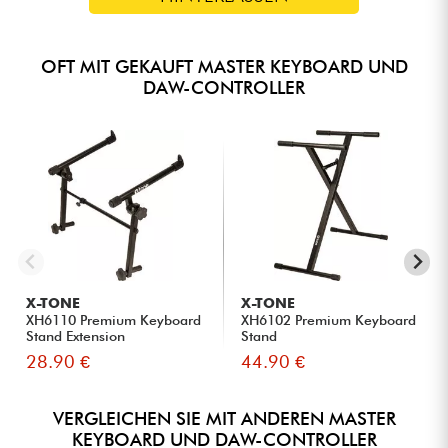
DIE MEINUNG UNSERER EXPERTEN
OFT MIT GEKAUFT MASTER KEYBOARD UND
DAW-CONTROLLER
Der Launchkey 61 ist ein All-in-One-Controller, der sich
durch seine halbgewichtete Tastatur und die FSR-Pads
auszeichnet. Er ermöglicht die Steuerung einer Vielzahl von
STANs und physischen Instrumenten und bietet ein
erstklassiges Spielerlebnis und Vielseitigkeit.
Dank MIDI-Kompatibilität, MIDI-DIN-Ausgang und
Stromversorgung über USB kann der Launchkey 61 sowohl
als Standalone-Gerät als auch im Studio eingesetzt
werden und bietet so volle Flexibilität für Ihre
Musikproduktionen.
X-TONE
X-TONE
XH6110 Premium Keyboard
XH6102 Premium Keyboard
Stand Extension
Stand
28.90 €
44.90 €
VERGLEICHEN SIE MIT ANDEREN MASTER
KEYBOARD UND DAW-CONTROLLER