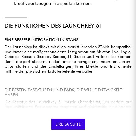
Kreativwerkzeugen live spielen können.
DIE FUNKTIONEN DES LAUNCHKEY 61
EINE BESSERE INTEGRATION IN STANS
Der Launchkey ist direkt mit allen marktführenden STANs kompatibel
und bietet eine maßgeschneiderte Integration mit Ableton Live, Logic,
Cubase, Reason Studios, Reaper, FL Studio und Ardour. Sie können
den Transport steuern, in der Timeline navigieren, mixen, entzerren,
Clips starten und die Einstellungen Ihrer Effekte und Instrumente
mithilfe der physischen Tastaturbefehle verwalten.
DIE BESTEN TASTATUREN UND PADS, DIE WIR JE ENTWICKELT
HABEN.
Die Tastatur des Launchkey 61 wurde überarbeitet, um perfekt auf
Ihre kniffligsten Passagen zu reagieren und gleichzeitig eine höhere
Haltbarkeit zu bieten. Mit ihren 61 halbgewichteten Wasserfall-Tasten
bietet sie die volle Leistung einer CAM-Umgebung in Kombination mit
dem Gefühl eines physischen High-End-Instruments. Die FSR-Pads
LIRE LA SUITE
sind anschlagdynamisch und verfügen über polyphonen Aftertouch
für noch mehr Präzision beim Spielen.