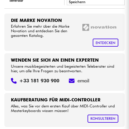
lieferbar
Speichern
•
Star
'
S
Music
BORDEAUX
Kabel & Zubehöre
DIE MARKE NOVATION
•
Erfahren Sie mehr über die Marke
Star
'
S
Music
BRUGES
HiFi
Novation und entdecken Sie den
gesamten Katalog.
•
Star
'
S
Music
BRUXELLES
ENTDECKEN
Bundle
•
Star
'
S
Music
LYON
Sehen Sie sich unsere Marken an
WENDEN SIE SICH AN EINEN EXPERTEN
•
Star
'
S
Music
PARIS
Unsere musikbegeisterten und begeisterten Teleberater sind
hier, um alle Ihre Fragen zu beantworten.
•
Star
'
S
Music
TOULOUSE
+33 181 930 900
email
KAUFBERATUNG FÜR MIDI-CONTROLLER
Alles, was Sie vor dem ersten Kauf über MIDI-Controller und
Masterkeyboards wissen müssen!
KONSULTIEREN