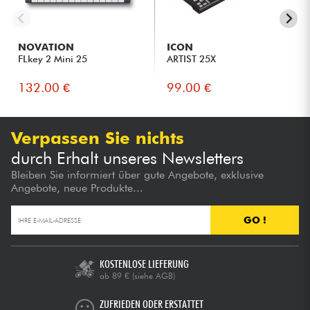
NOVATION
ICON
FLkey 2 Mini 25
ARTIST 25X
132.00 €
99.00 €
Verpassen Sie nichts
durch Erhalt unseres Newsletters
Bleiben Sie informiert über gute Angebote, exklusive
Angebote, neue Produkte...
GO !
KOSTENLOSE LIEFERUNG
ab 89 €
(siehe AGB)
ZUFRIEDEN ODER ERSTATTET