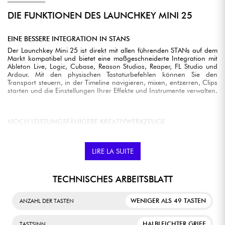
DIE FUNKTIONEN DES LAUNCHKEY MINI 25
EINE BESSERE INTEGRATION IN STANS
Der Launchkey Mini 25 ist direkt mit allen führenden STANs auf dem
Markt kompatibel und bietet eine maßgeschneiderte Integration mit
Ableton Live, Logic, Cubase, Reason Studios, Reaper, FL Studio und
Ardour. Mit den physischen Tastaturbefehlen können Sie den
Transport steuern, in der Timeline navigieren, mixen, entzerren, Clips
starten und die Einstellungen Ihrer Effekte und Instrumente verwalten.
NOCH LEISTUNGSFÄHIGERE KREATIVWERKZEUGE
Die Kreativwerkzeuge des Launchkey Mini 25 ermöglichen Ihnen
maximale Flexibilität beim Musikmachen. Mit dem Scale-Modus
können Sie eine von 30 verschiedenen Tonleitern zuweisen, der Fixed
LIRE LA SUITE
Chord-Modus löst ganze Akkorde mit nur einer Taste aus, und mit
den Chord Maps können Sie mit den Pads Progressionen erstellen.
Der neue Arpeggiator macht es einfach, Ihre Sequenzen zu
TECHNISCHES ARBEITSBLATT
transformieren.
WENIGER ALS 49 TASTEN
ANZAHL DER TASTEN
FSR-PADS, DIE AUF JEDE IHRER BEWEGUNGEN REAGIEREN.
Die patentierten FSR-Pads sind anschlagdynamisch und verfügen
HALBLEICHTER GRIFF
TASTSINN