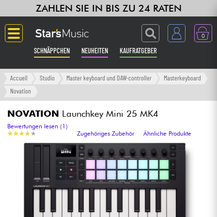
ZAHLEN SIE IN BIS ZU 24 RATEN
0
SCHNÄPPCHEN
NEUHEITEN
KAUFRATGEBER
Langue
Accueil
Studio
Master keyboard und DAW-controller
Masterkeyboard
Novation
Gitarre & Bass
NOVATION
Launchkey Mini 25 MK4
Verstärker & Effekte
Bewertungen lesen (1)
★
★
★
★
★
★
★
★
★
★
Zugehöriges Zubehör
Ähnliche Produkte
Klaviere & Piano
Synths & samplers
Studio