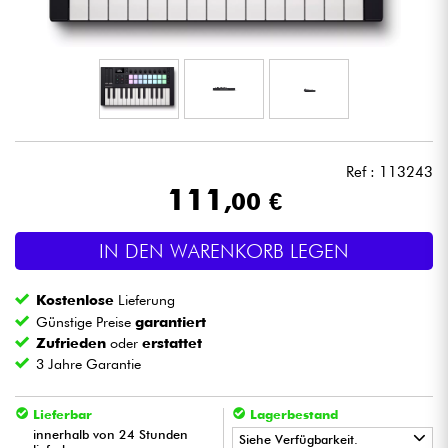
Kopfhörer
Mikros
DJ
Ref : 113243
Live-Sound
111
,00 €
Licht
IN DEN WARENKORB LEGEN
Drums
Kostenlose
Lieferung
Günstige Preise
garantiert
Blasinstrumente
Zufrieden
oder
erstattet
3 Jahre Garantie
Violinen & Quartett
Lieferbar
Lagerbestand
innerhalb von 24 Stunden
Siehe Verfügbarkeit.
Kinder