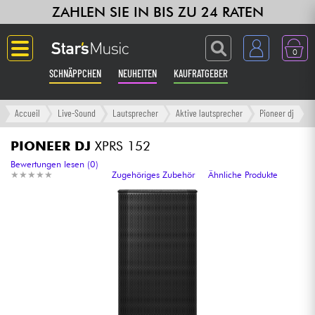
ZAHLEN SIE IN BIS ZU 24 RATEN
0
SCHNÄPPCHEN
NEUHEITEN
KAUFRATGEBER
Langue
Accueil
Live-Sound
Lautsprecher
Aktive lautsprecher
Pioneer dj
Gitarre & Bass
PIONEER DJ
XPRS 152
Bewertungen lesen (0)
★
★
★
★
★
★
★
★
★
★
Zugehöriges Zubehör
Ähnliche Produkte
Verstärker & Effekte
Klaviere & Piano
Synths & samplers
Studio