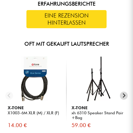
ERFAHRUNGSBERICHTE
Kompressor
MIX-Ausgang: XLR
Pfostenbefestigung: 35-mm-Fußplatte
Gewicht: 25,2 kg bis 25,5 kg je nach Quelle.
Schutz vor Kurzschlüssen
Montagepunkte: 10 x M10
EINE REZENSION
HINTERLASSEN
OFT MIT GEKAUFT LAUTSPRECHER
X-TONE
X-TONE
X1003-6M XLR (M) / XLR (F)
xh 6310 Speaker Stand Pair
+Bag
14.00 €
59.00 €