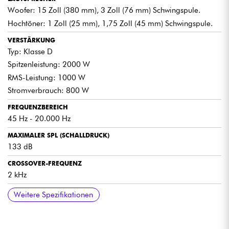
Woofer: 15 Zoll (380 mm), 3 Zoll (76 mm) Schwingspule.
Hochtöner: 1 Zoll (25 mm), 1,75 Zoll (45 mm) Schwingspule.
VERSTÄRKUNG
Typ: Klasse D
Spitzenleistung: 2000 W
RMS-Leistung: 1000 W
Stromverbrauch: 800 W
FREQUENZBEREICH
45 Hz - 20.000 Hz
MAXIMALER SPL (SCHALLDRUCK)
133 dB
CROSSOVER-FREQUENZ
2 kHz
DSP (DIGITALER VERARBEITUNGSPROZESSOR)
SCHUTZVORRICHTUNGEN
ANSCHLÜSSE
GEHÄUSE
MASSE UND GEWICHT
STROMVERSORGUNG
Weitere Spezifikationen
4 voreingestellte Modi: Live, Music, Speech, Monitor
Thermisch
MIC/LINE-Eingang: Combo XLR/Klinke 6,35 mm
Material: Sperrholz (TSCA)
Breite: 421 mm
Kompatible Spannung: 110 V bis 240 V (50 Hz/60 Hz).
16 anpassbare Modi (insgesamt 20 DSP-Modi).
Überlastung
HI-Z/LINE-Eingang: Combo XLR/Klinke 6,35 mm
Ausführung: Schwarze Lackierung, Gummifüße.
Tiefe: 410 mm
Stromverbrauch: 800 W
Digitaler Limiter
Stereo-Eingang: 3,5 mm TRS-Miniklinke
Griffe: 2 Metallgriffe (linke Seite und oben).
Höhe: 726 mm