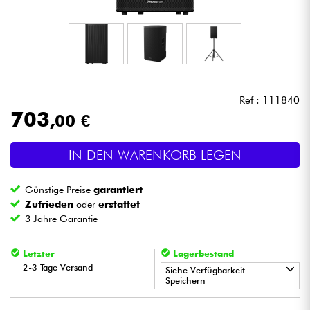
Kopfhörer
Mikros
DJ
Ref : 111840
703
,00 €
Live-Sound
IN DEN WARENKORB LEGEN
Licht
Günstige Preise
garantiert
Drums
Zufrieden
oder
erstattet
3 Jahre Garantie
Blasinstrumente
Letzter
Lagerbestand
2-3 Tage Versand
Violinen & Quartett
Siehe Verfügbarkeit.
Speichern
•
Kinder
Star
'
S
Music
BRUXELLES