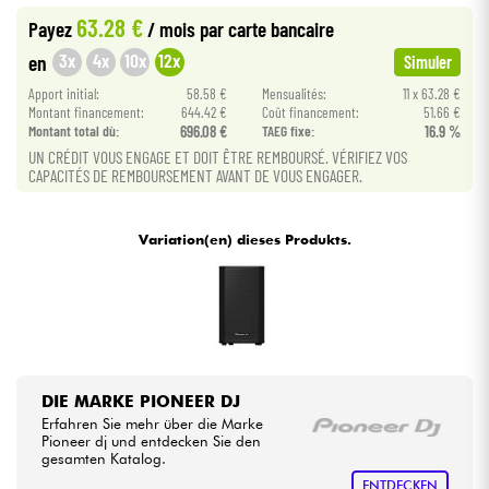
63.28 €
Payez
/ mois
par carte bancaire
Kabel & Zubehöre
3x
4x
10x
12x
en
Simuler
Apport initial:
58.58 €
Mensualités:
11 x 63.28 €
HiFi
Montant financement:
644.42 €
Coût financement:
51.66 €
Montant total dù:
696.08 €
TAEG fixe:
16.9 %
UN CRÉDIT VOUS ENGAGE ET DOIT ÊTRE REMBOURSÉ. VÉRIFIEZ VOS
Bundle
CAPACITÉS DE REMBOURSEMENT AVANT DE VOUS ENGAGER.
Sehen Sie sich unsere Marken an
Variation(en) dieses Produkts.
DIE MARKE PIONEER DJ
Erfahren Sie mehr über die Marke
Pioneer dj und entdecken Sie den
gesamten Katalog.
ENTDECKEN