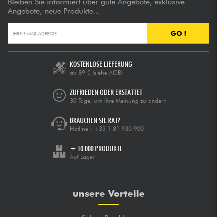
Bleiben Sie informiert über gute Angebote, exklusive
Angebote, neue Produkte...
GO !
KOSTENLOSE LIEFERUNG
ab 89 €
(siehe AGB)
ZUFRIEDEN ODER ERSTATTET
30 Tage, um Ihre Meinung zu ändern
BRAUCHEN SIE RAT?
Hotline :
+33 1 81 930 900
+ 10.000 PRODUKTE
Auf Lager
unsere Vorteile