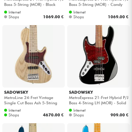
Bass 5-String (MOR) - Black
Bass 5-String (MOR) - Candy
pearl
apple red metallic
Internet
Internet
Shops
1069.00 €
Shops
1069.00 €
SADOWSKY
SADOWSKY
MetroLine 24-Fret Vintage
MetroExpress 21-Fret Hybrid P/J
Single Cut Bass Ash 5-String
Bass 4-String LH (MOR) - Solid
(Germany, MN) - Natural trans.
black
Internet
Internet
s...
Shops
4670.00 €
Shops
909.00 €