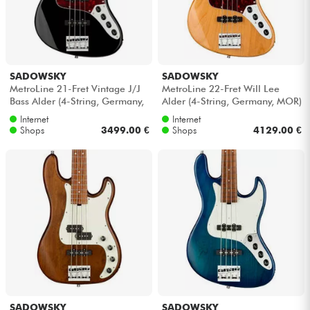
Kabel & Zubehöre
HiFi
SADOWSKY
SADOWSKY
MetroLine 21-Fret Vintage J/J
MetroLine 22-Fret Will Lee
Bass Alder (4-String, Germany,
Alder (4-String, Germany, MOR)
Bundle
MOR) - Solid black high po...
- Natural transparent gloss
Internet
Internet
Shops
3499.00 €
Shops
4129.00 €
Sehen Sie sich unsere Marken an
SADOWSKY
SADOWSKY