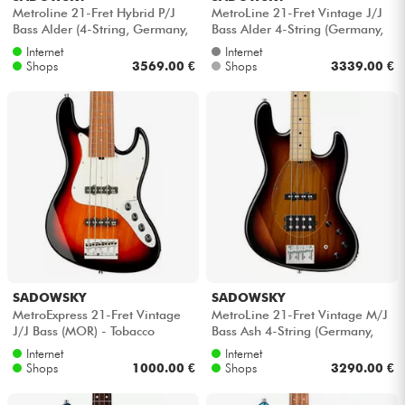
Metroline 21-Fret Hybrid P/J
MetroLine 21-Fret Vintage J/J
Bass Alder (4-String, Germany,
Bass Alder 4-String (Germany,
MOR) - Antique tobacco tran...
MOR) - Bora blue burst tran...
Internet
Internet
Shops
3569.00 €
Shops
3339.00 €
SADOWSKY
SADOWSKY
MetroExpress 21-Fret Vintage
MetroLine 21-Fret Vintage M/J
J/J Bass (MOR) - Tobacco
Bass Ash 4-String (Germany,
sunburst
MN) - '59 burst transparent
Internet
Internet
Shops
1000.00 €
Shops
3290.00 €