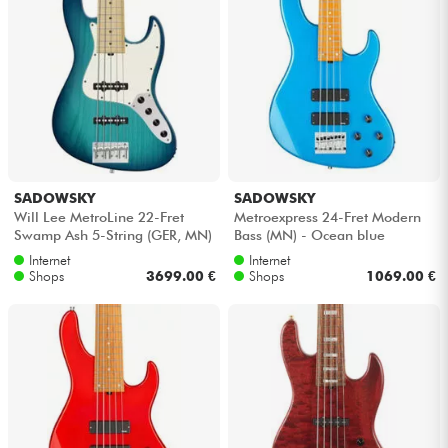
SADOWSKY
SADOWSKY
Will Lee MetroLine 22-Fret
Metroexpress 24-Fret Modern
Swamp Ash 5-String (GER, MN)
Bass (MN) - Ocean blue
- Bora blue burst transparent
metallic
Internet
Internet
s...
Shops
3699.00 €
Shops
1069.00 €