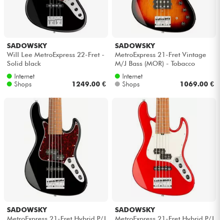
SADOWSKY
SADOWSKY
Will Lee MetroExpress 22-Fret -
MetroExpress 21-Fret Vintage
Solid black
M/J Bass (MOR) - Tobacco
sunburst transparent
Internet
Internet
Shops
1249.00 €
Shops
1069.00 €
SADOWSKY
SADOWSKY
MetroExpress 21-Fret Hybrid P/J
MetroExpress 21-Fret Hybrid P/J