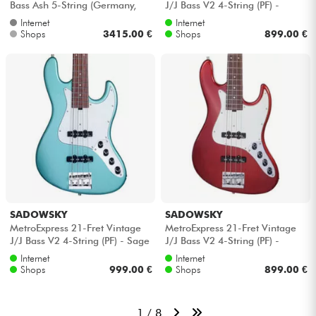
Bass Ash 5-String (Germany,
J/J Bass V2 4-String (PF) -
MN) - Sage green metallic satin
Ocean blue metallic
Internet
Internet
Shops
3415.00 €
Shops
899.00 €
SADOWSKY
SADOWSKY
MetroExpress 21-Fret Vintage
MetroExpress 21-Fret Vintage
J/J Bass V2 4-String (PF) - Sage
J/J Bass V2 4-String (PF) -
green metallic
Candy apple red metallic
Internet
Internet
Shops
999.00 €
Shops
899.00 €
1 / 8