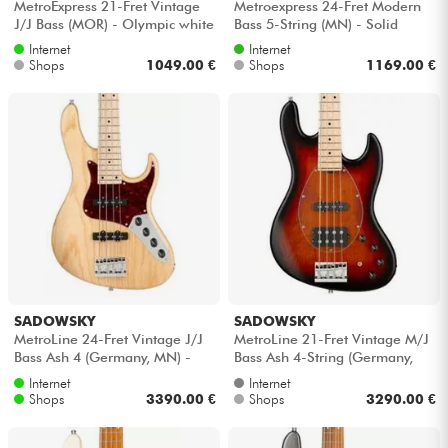
MetroExpress 21-Fret Vintage
Metroexpress 24-Fret Modern
J/J Bass (MOR) - Olympic white
Bass 5-String (MN) - Solid
champagne metallic
Internet
Internet
Shops
1049.00 €
Shops
1169.00 €
SADOWSKY
SADOWSKY
MetroLine 24-Fret Vintage J/J
MetroLine 21-Fret Vintage M/J
Bass Ash 4 (Germany, MN) -
Bass Ash 4-String (Germany,
Natural satin
MN) - Almond sunburst trans. ...
Internet
Internet
Shops
3390.00 €
Shops
3290.00 €