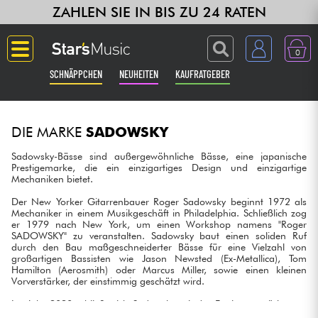
ZAHLEN SIE IN BIS ZU 24 RATEN
0
SCHNÄPPCHEN
NEUHEITEN
KAUFRATGEBER
Langue
DIE MARKE
SADOWSKY
Gitarre & Bass
Sadowsky-Bässe sind außergewöhnliche Bässe, eine japanische
Prestigemarke, die ein einzigartiges Design und einzigartige
Mechaniken bietet.
Verstärker & Effekte
Der New Yorker Gitarrenbauer Roger Sadowsky beginnt 1972 als
Mechaniker in einem Musikgeschäft in Philadelphia. Schließlich zog
Klaviere & Piano
er 1979 nach New York, um einen Workshop namens "Roger
SADOWSKY" zu veranstalten. Sadowsky baut einen soliden Ruf
durch den Bau maßgeschneiderter Bässe für eine Vielzahl von
Synths & samplers
großartigen Bassisten wie Jason Newsted (Ex-Metallica), Tom
Hamilton (Aerosmith) oder Marcus Miller, sowie einen kleinen
Vorverstärker, der einstimmig geschätzt wird.
Studio
Im Jahr 2020 schließt sich Sadowsky mit der Fertigungsstärke von
Warwick zusammen, um die neuen Serien MetroExpress und