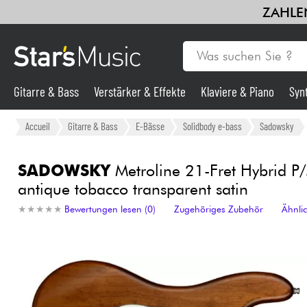
ZAHLEN
Gitarre & Bass
Verstärker & Effekte
Klaviere & Piano
Syn
Gitarre & Bass
Accueil
Gitarre & Bass
E-Bässe
Solidbody e-bass
Sadowsky
Synths & samplers
SADOWSKY
Metroline 21-Fret Hybrid P/
antique tobacco transparent satin
Mikros
★
★
★
★
★
★
★
★
★
★
Bewertungen lesen (0)
Zugehöriges Zubehör
Ähnli
Licht
Violinen & Quartett