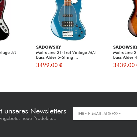
SADOWSKY
SADOWSK
ntage J/J
MetroLine 21-Fret Vintage M/J
MetroLine 2
.
Bass Alder 5-String ...
Bass Alder 4-
3499.00 €
3439.00 
t unseres Newsletters
 Angebote, neue Produkte...