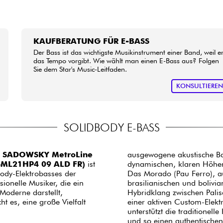
KAUFBERATUNG FÜR E-BASS
Der Bass ist das wichtigste Musikinstrument einer Band, weil e
das Tempo vorgibt. Wie wählt man einen E-Bass aus? Folgen
Sie dem Star's Music-Leitfaden.
KONSULTIERE
SOLIDBODY E-BASS
e
SADOWSKY MetroLine
ausgewogene akustische Bas
 (SML21HP4 09 ALD FR)
ist
dynamischen, klaren Höhe
body-Elektrobasses der
Das Morado (Pau Ferro), au
sionelle Musiker, die ein
brasilianischen und bolivi
Moderne darstellt,
Hybridklang zwischen Palis
ht es, eine große Vielfalt
einer aktiven Custom-Elektr
unterstützt die traditione
und so einen authentischen