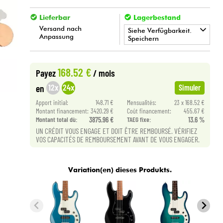
Lieferbar
Lagerbestand
Versand nach
Siehe Verfügbarkeit.
Anpassung
Speichern
•
BASS MANIAC BY
Star
'
S
Music
168.52 €
Payez
/ mois
12x
24x
en
Simuler
Apport initial:
148.71 €
Mensualités:
23 x 168.52 €
Montant financement:
3420.29 €
Coût financement:
455.67 €
Montant total dù:
3875.96 €
TAEG fixe:
13.6 %
UN CRÉDIT VOUS ENGAGE ET DOIT ÊTRE REMBOURSÉ. VÉRIFIEZ
VOS CAPACITÉS DE REMBOURSEMENT AVANT DE VOUS ENGAGER.
Variation(en) dieses Produkts.