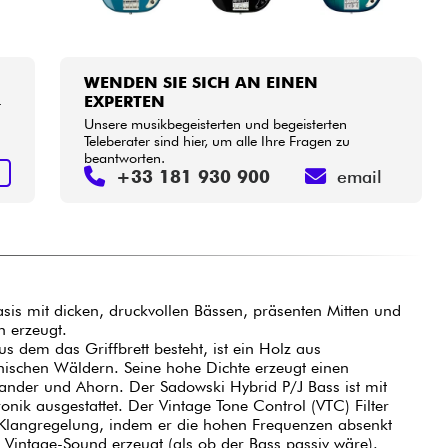
WENDEN SIE SICH AN EINEN
EXPERTEN
r
Unsere musikbegeisterten und begeisterten
Teleberater sind hier, um alle Ihre Fragen zu
beantworten.
N
+33 181 930 900
email
is mit dicken, druckvollen Bässen, präsenten Mitten und
n erzeugt.
s dem das Griffbrett besteht, ist ein Holz aus
anischen Wäldern. Seine hohe Dichte erzeugt einen
ander und Ahorn. Der Sadowski Hybrid P/J Bass ist mit
onik ausgestattet. Der Vintage Tone Control (VTC) Filter
lle Klangregelung, indem er die hohen Frequenzen absenkt
 Vintage-Sound erzeugt (als ob der Bass passiv wäre).