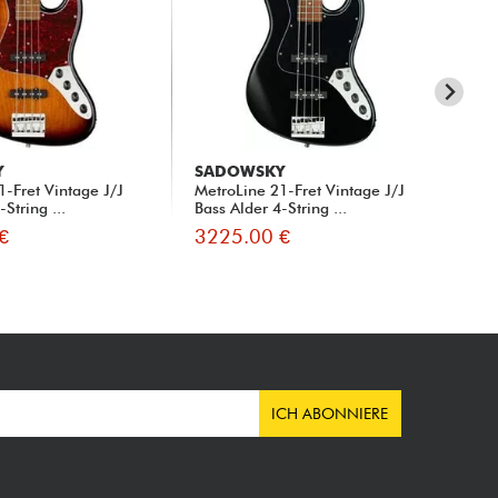
Y
SADOWSKY
SA
1-Fret Vintage J/J
MetroLine 21-Fret Vintage J/J
Met
String ...
Bass Alder 4-String ...
Bas
€
3225.00 €
32
ICH ABONNIERE