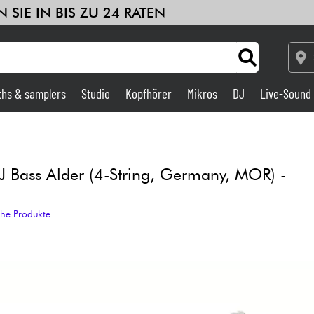
 SIE IN BIS ZU 24 RATEN
ths & samplers
Studio
Kopfhörer
Mikros
DJ
Live-Sound
Verstärker & Effekte
Studio
J Bass Alder (4-String, Germany, MOR) -
DJ
che Produkte
Drums
Kinder