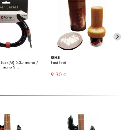
GHS
X-
Jack(M) 6,35 mono /
Fast Fret
31
5 mono S...
9.30 €
15