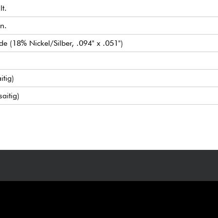
lt.
n.
e (18% Nickel/Silber, .094" x .051")
itig)
aitig)
steg
(true bypass switch)
l (Push/Pull für Preamp-Bypass) / Treble & Bass (konzentrische
mechaniken