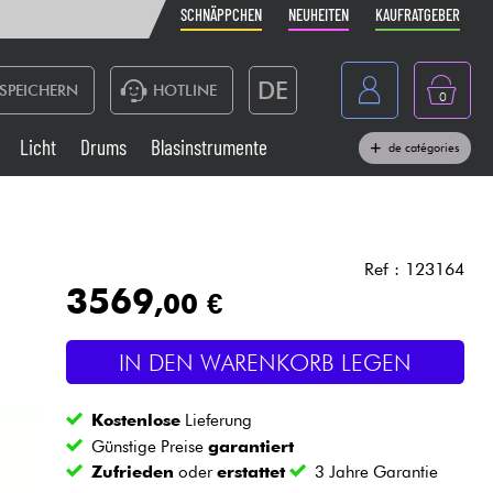
SCHNÄPPCHEN
NEUHEITEN
KAUFRATGEBER
DE
SPEICHERN
HOTLINE
0
France
Licht
Drums
Blasinstrumente
de catégories
Belgique
Klaviere & Piano
België
Kopfhörer
España
Ref : 123164
3569
,00 €
Nederland
Live-Sound
English
IN DEN WARENKORB LEGEN
Blasinstrumente
Kostenlose
Lieferung
Kabel & Zubehöre
Günstige Preise
garantiert
Zufrieden
oder
erstattet
3 Jahre Garantie