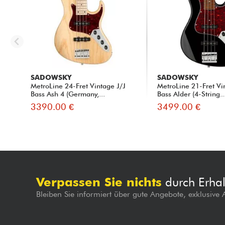
SADOWSKY
SADOWSKY
MetroLine 24-Fret Vintage J/J
MetroLine 21-Fret Vi
Bass Ash 4 (Germany,...
Bass Alder (4-String..
3390.00 €
3499.00 €
Verpassen Sie nichts
durch Erhal
Bleiben Sie informiert über gute Angebote, exklusive