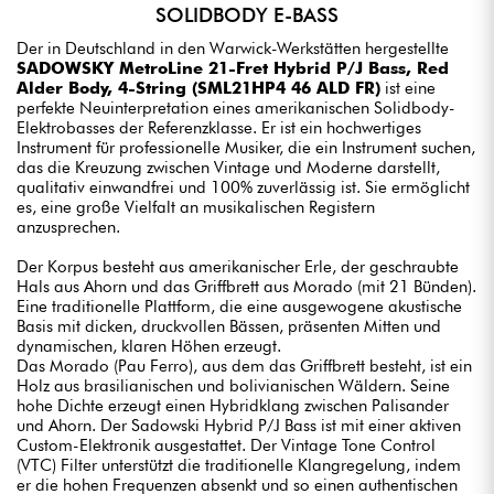
SOLIDBODY E-BASS
Der in Deutschland in den Warwick-Werkstätten hergestellte
SADOWSKY MetroLine 21-Fret Hybrid P/J Bass, Red
Alder Body, 4-String (SML21HP4 46 ALD FR)
ist eine
perfekte Neuinterpretation eines amerikanischen Solidbody-
Elektrobasses der Referenzklasse. Er ist ein hochwertiges
Instrument für professionelle Musiker, die ein Instrument suchen,
das die Kreuzung zwischen Vintage und Moderne darstellt,
qualitativ einwandfrei und 100% zuverlässig ist. Sie ermöglicht
es, eine große Vielfalt an musikalischen Registern
anzusprechen.
Der Korpus besteht aus amerikanischer Erle, der geschraubte
Hals aus Ahorn und das Griffbrett aus Morado (mit 21 Bünden).
Eine traditionelle Plattform, die eine ausgewogene akustische
Basis mit dicken, druckvollen Bässen, präsenten Mitten und
dynamischen, klaren Höhen erzeugt.
Das Morado (Pau Ferro), aus dem das Griffbrett besteht, ist ein
Holz aus brasilianischen und bolivianischen Wäldern. Seine
hohe Dichte erzeugt einen Hybridklang zwischen Palisander
und Ahorn. Der Sadowski Hybrid P/J Bass ist mit einer aktiven
Custom-Elektronik ausgestattet. Der Vintage Tone Control
(VTC) Filter unterstützt die traditionelle Klangregelung, indem
er die hohen Frequenzen absenkt und so einen authentischen