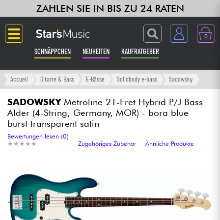
ZAHLEN SIE IN BIS ZU 24 RATEN
0
SCHNÄPPCHEN
NEUHEITEN
KAUFRATGEBER
Langue
Accueil
Gitarre & Bass
E-Bässe
Solidbody e-bass
Sadowsky
Gitarre & Bass
SADOWSKY
Metroline 21-Fret Hybrid P/J Bass
Alder (4-String, Germany, MOR) - bora blue
burst transparent satin
Verstärker & Effekte
Bewertungen lesen (0)
★
★
★
★
★
★
★
★
★
★
Zugehöriges Zubehör
Ähnliche Produkte
Klaviere & Piano
Synths & samplers
Studio