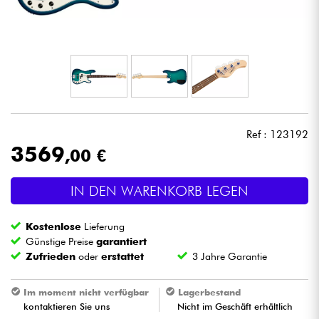
Kopfhörer
Mikros
DJ
Live-Sound
Ref : 123192
3569
,00 €
Licht
IN DEN WARENKORB LEGEN
Drums
Kostenlose
Lieferung
Blasinstrumente
Günstige Preise
garantiert
Zufrieden
oder
erstattet
3 Jahre Garantie
Violinen & Quartett
Im moment nicht verfügbar
Lagerbestand
kontaktieren Sie uns
Nicht im Geschäft erhältlich
Kinder