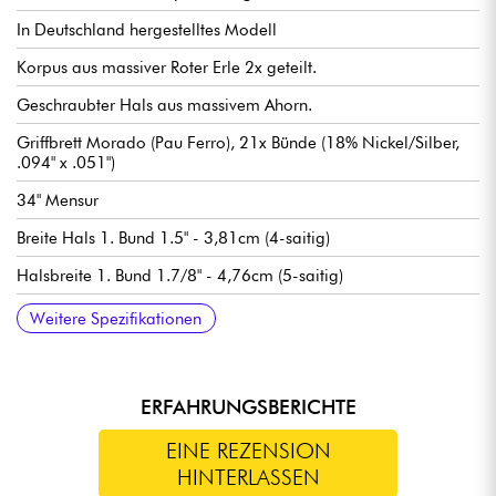
In Deutschland hergestelltes Modell
Korpus aus massiver Roter Erle 2x geteilt.
Geschraubter Hals aus massivem Ahorn.
Griffbrett Morado (Pau Ferro), 21x Bünde (18% Nickel/Silber,
.094" x .051")
34" Mensur
Breite Hals 1. Bund 1.5" - 3,81cm (4-saitig)
Halsbreite 1. Bund 1.7/8" - 4,76cm (5-saitig)
Hals-Pickup Sadowsky P-Style
Sadowsky hum-cancelling J-Style Mikrosteg
Pre-amp Sadowsky Treble & Bass boost (true bypass switch)
Volume / Balance / Vintage Tone Control (Push/Pull für
Sadowski Quick String Release Steg
Sadowsky Light Machine Heads stimmmechaniken
Verkauft mit Sadowsky Portabag
Weitere Spezifikationen
Preamp-Bypass) / Treble & Bass (konzentrische Potentiometer).
ERFAHRUNGSBERICHTE
EINE REZENSION
HINTERLASSEN