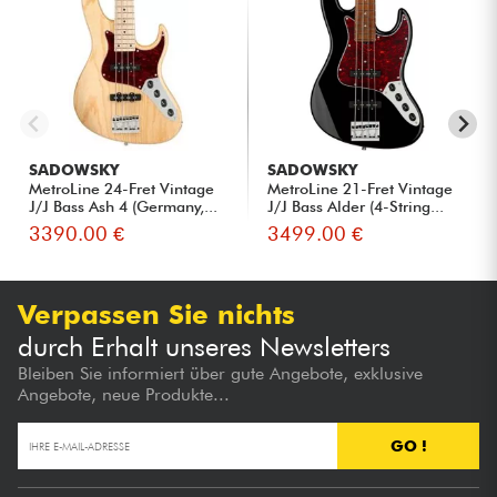
SADOWSKY
SADOWSKY
MetroLine 24-Fret Vintage
MetroLine 21-Fret Vintage
J/J Bass Ash 4 (Germany,...
J/J Bass Alder (4-String...
3390.00 €
3499.00 €
Verpassen Sie nichts
durch Erhalt unseres Newsletters
Bleiben Sie informiert über gute Angebote, exklusive
Angebote, neue Produkte...
GO !