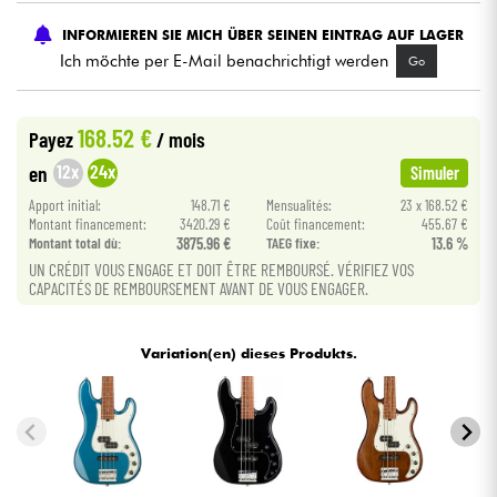
INFORMIEREN SIE MICH ÜBER SEINEN EINTRAG AUF LAGER
Kabel & Zubehöre
Ich möchte per E-Mail benachrichtigt werden
Go
HiFi
168.52 €
Payez
/ mois
12x
24x
en
Simuler
Bundle
Apport initial:
148.71 €
Mensualités:
23 x 168.52 €
Sehen Sie sich unsere Marken an
Montant financement:
3420.29 €
Coût financement:
455.67 €
Montant total dù:
3875.96 €
TAEG fixe:
13.6 %
UN CRÉDIT VOUS ENGAGE ET DOIT ÊTRE REMBOURSÉ. VÉRIFIEZ VOS
CAPACITÉS DE REMBOURSEMENT AVANT DE VOUS ENGAGER.
Variation(en) dieses Produkts.