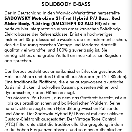
SOLIDBODY E-BASS
Der in Deutschland in den Warwick-Werkstätten hergestellte
SADOWSKY MetroLine 21-Fret Hybrid P/J Bass, Red
Alder Body, 4-String (SML21HP4 02 ALD FR)
ist eine
perfekte Neuinterpretation eines amerikanischen Solidbody-
Elektrobasses der Referenzklasse. Er ist ein hochwertiges
Instrument für professionelle Musiker, die ein Instrument suchen,
das die Kreuzung zwischen Vintage und Moderne darstellt,
qualitativ einwandfrei und 100%ig zuverlässig ist. Sie
ermöglicht es, eine große Vielfalt an musikalischen Registern
anzusprechen.
Der Korpus besteht aus amerikanischer Erle, der geschraubte
Hals aus Ahorn und das Griffbrett aus Morado (mit 21 Bünden).
Eine traditionelle Plattform, die eine ausgewogene akustische
Basis mit dicken, druckvollen Bässen, präsenten Mitten und
dynamischen, klaren Höhen erzeugt.
Das Morado (Pau Ferro), aus dem das Griffbrett besteht, ist ein
Holz aus brasilianischen und bolivianischen Wäldern. Seine
hohe Dichte erzeugt einen Hybridklang zwischen Palisander
und Ahorn. Der Sadowski Hybrid P/J Bass ist mit einer aktiven
Custom-Elektronik ausgestattet. Der Vintage Tone Control
(VTC) Filter unterstützt die traditionelle Klangregelung, indem
er die hohen Frequenzen absenkt und so einen authentischen