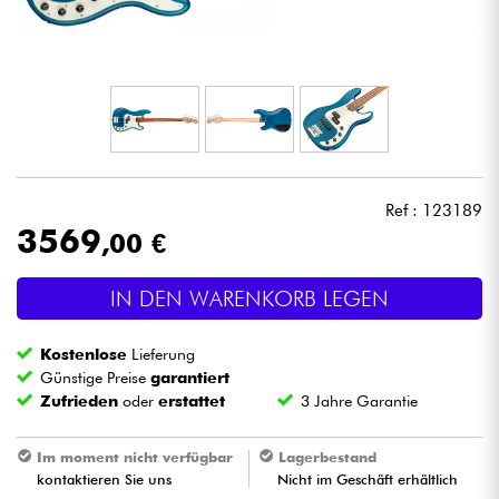
Kopfhörer
Mikros
DJ
Live-Sound
Ref : 123189
3569
,00 €
Licht
IN DEN WARENKORB LEGEN
Drums
Kostenlose
Lieferung
Blasinstrumente
Günstige Preise
garantiert
Zufrieden
oder
erstattet
3 Jahre Garantie
Violinen & Quartett
Im moment nicht verfügbar
Lagerbestand
kontaktieren Sie uns
Nicht im Geschäft erhältlich
Kinder