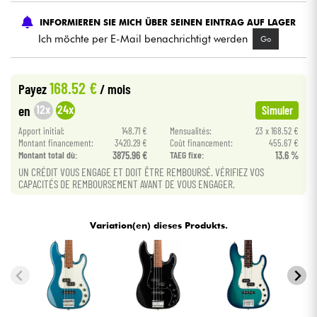
INFORMIEREN SIE MICH ÜBER SEINEN EINTRAG AUF LAGER
Kabel & Zubehöre
Ich möchte per E-Mail benachrichtigt werden
Go
HiFi
168.52 €
Payez
/ mois
12x
24x
en
Simuler
Bundle
Apport initial:
148.71 €
Mensualités:
23 x 168.52 €
Sehen Sie sich unsere Marken an
Montant financement:
3420.29 €
Coût financement:
455.67 €
Montant total dù:
3875.96 €
TAEG fixe:
13.6 %
UN CRÉDIT VOUS ENGAGE ET DOIT ÊTRE REMBOURSÉ. VÉRIFIEZ VOS
CAPACITÉS DE REMBOURSEMENT AVANT DE VOUS ENGAGER.
Variation(en) dieses Produkts.