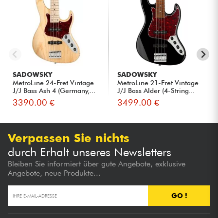
SADOWSKY
SADOWSKY
MetroLine 24-Fret Vintage
MetroLine 21-Fret Vintage
J/J Bass Ash 4 (Germany,...
J/J Bass Alder (4-String...
3390.00 €
3499.00 €
Verpassen Sie nichts
durch Erhalt unseres Newsletters
Bleiben Sie informiert über gute Angebote, exklusive
Angebote, neue Produkte...
GO !