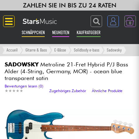
ZAHLEN SIE IN BIS ZU 24 RATEN
0
SCHNÄPPCHEN
NEUHEITEN
KAUFRATGEBER
Langue
Accueil
Gitarre & Bass
E-Bässe
Solidbody e-bass
Sadowsky
Gitarre & Bass
SADOWSKY
Metroline 21-Fret Hybrid P/J Bass
Alder (4-String, Germany, MOR) - ocean blue
transparent satin
Verstärker & Effekte
Bewertungen lesen (0)
★
★
★
★
★
★
★
★
★
★
Zugehöriges Zubehör
Ähnliche Produkte
Klaviere & Piano
Synths & samplers
Studio