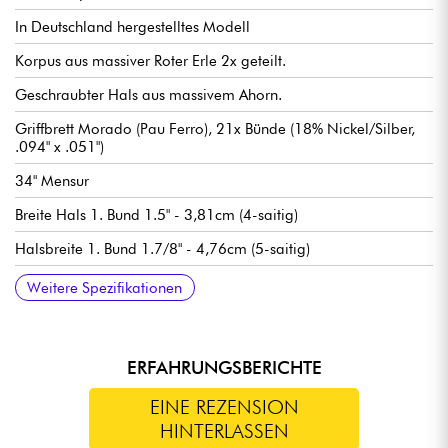
In Deutschland hergestelltes Modell
Korpus aus massiver Roter Erle 2x geteilt.
Geschraubter Hals aus massivem Ahorn.
Griffbrett Morado (Pau Ferro), 21x Bünde (18% Nickel/Silber,
.094" x .051")
34" Mensur
Breite Hals 1. Bund 1.5" - 3,81cm (4-saitig)
Halsbreite 1. Bund 1.7/8" - 4,76cm (5-saitig)
Hals-Pickup Sadowsky P-Style
Sadowsky hum-cancelling J-Style Mikrosteg
Pre-amp Sadowsky Treble & Bass boost (true bypass switch)
Volume / Balance / Vintage Tone Control (Push/Pull für
Sadowski Quick String Release Steg
Sadowsky Light Machine Heads stimmmechaniken
Verkauft mit Sadowsky Portabag
Weitere Spezifikationen
Preamp-Bypass) / Treble & Bass (konzentrische Potentiometer).
ERFAHRUNGSBERICHTE
EINE REZENSION
HINTERLASSEN