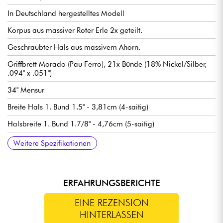
In Deutschland hergestelltes Modell
Korpus aus massiver Roter Erle 2x geteilt.
Geschraubter Hals aus massivem Ahorn.
Griffbrett Morado (Pau Ferro), 21x Bünde (18% Nickel/Silber,
.094" x .051")
34" Mensur
Breite Hals 1. Bund 1.5" - 3,81cm (4-saitig)
Halsbreite 1. Bund 1.7/8" - 4,76cm (5-saitig)
Hals-Pickup Sadowsky P-Style
Sadowsky hum-cancelling J-Style Mikrosteg
Pre-amp Sadowsky Treble & Bass boost (true bypass switch)
Volume / Balance / Vintage Tone Control (Push/Pull für
Sadowski Quick String Release Steg
Sadowsky Light Machine Heads stimmmechaniken
Verkauft mit Sadowsky Portabag
Weitere Spezifikationen
Preamp-Bypass) / Treble & Bass (konzentrische Potentiometer).
ERFAHRUNGSBERICHTE
EINE REZENSION
HINTERLASSEN