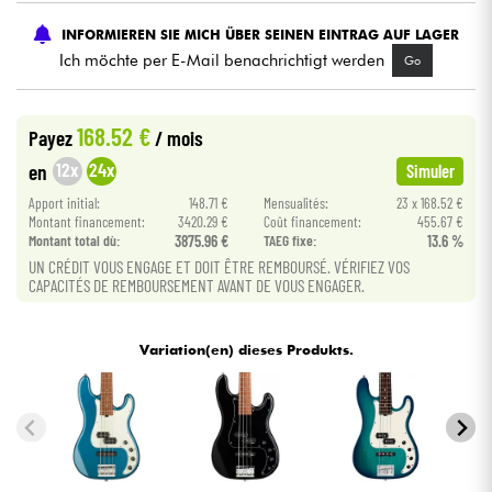
INFORMIEREN SIE MICH ÜBER SEINEN EINTRAG AUF LAGER
Kabel & Zubehöre
Ich möchte per E-Mail benachrichtigt werden
Go
HiFi
168.52 €
Payez
/ mois
12x
24x
en
Simuler
Bundle
Apport initial:
148.71 €
Mensualités:
23 x 168.52 €
Sehen Sie sich unsere Marken an
Montant financement:
3420.29 €
Coût financement:
455.67 €
Montant total dù:
3875.96 €
TAEG fixe:
13.6 %
UN CRÉDIT VOUS ENGAGE ET DOIT ÊTRE REMBOURSÉ. VÉRIFIEZ VOS
CAPACITÉS DE REMBOURSEMENT AVANT DE VOUS ENGAGER.
Variation(en) dieses Produkts.