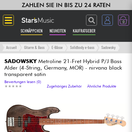
ZAHLEN SIE IN BIS ZU 24 RATEN
0
SCHNÄPPCHEN
NEUHEITEN
KAUFRATGEBER
Langue
Accueil
Gitarre & Bass
E-Bässe
Solidbody e-bass
Sadowsky
Gitarre & Bass
SADOWSKY
Metroline 21-Fret Hybrid P/J Bass
Alder (4-String, Germany, MOR) - nirvana black
transparent satin
Verstärker & Effekte
Bewertungen lesen (0)
★
★
★
★
★
★
★
★
★
★
Zugehöriges Zubehör
Ähnliche Produkte
Klaviere & Piano
Synths & samplers
Studio