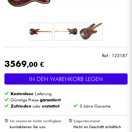
Kopfhörer
Mikros
DJ
Live-Sound
Ref : 123187
3569
,00 €
Licht
IN DEN WARENKORB LEGEN
Drums
Kostenlose
Lieferung
Blasinstrumente
Günstige Preise
garantiert
Zufrieden
oder
erstattet
3 Jahre Garantie
Violinen & Quartett
Im moment nicht verfügbar
Lagerbestand
kontaktieren Sie uns
Nicht im Geschäft erhältlich
Kinder