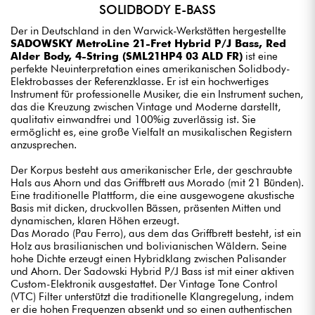
SOLIDBODY E-BASS
Der in Deutschland in den Warwick-Werkstätten hergestellte
SADOWSKY MetroLine 21-Fret Hybrid P/J Bass, Red
Alder Body, 4-String (SML21HP4 03 ALD FR)
ist eine
perfekte Neuinterpretation eines amerikanischen Solidbody-
Elektrobasses der Referenzklasse. Er ist ein hochwertiges
Instrument für professionelle Musiker, die ein Instrument suchen,
das die Kreuzung zwischen Vintage und Moderne darstellt,
qualitativ einwandfrei und 100%ig zuverlässig ist. Sie
ermöglicht es, eine große Vielfalt an musikalischen Registern
anzusprechen.
Der Korpus besteht aus amerikanischer Erle, der geschraubte
Hals aus Ahorn und das Griffbrett aus Morado (mit 21 Bünden).
Eine traditionelle Plattform, die eine ausgewogene akustische
Basis mit dicken, druckvollen Bässen, präsenten Mitten und
dynamischen, klaren Höhen erzeugt.
Das Morado (Pau Ferro), aus dem das Griffbrett besteht, ist ein
Holz aus brasilianischen und bolivianischen Wäldern. Seine
hohe Dichte erzeugt einen Hybridklang zwischen Palisander
und Ahorn. Der Sadowski Hybrid P/J Bass ist mit einer aktiven
Custom-Elektronik ausgestattet. Der Vintage Tone Control
(VTC) Filter unterstützt die traditionelle Klangregelung, indem
er die hohen Frequenzen absenkt und so einen authentischen