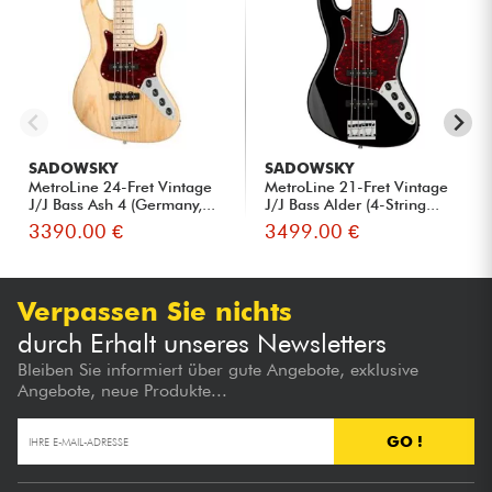
SADOWSKY
SADOWSKY
MetroLine 24-Fret Vintage
MetroLine 21-Fret Vintage
J/J Bass Ash 4 (Germany,...
J/J Bass Alder (4-String...
3390.00 €
3499.00 €
Verpassen Sie nichts
durch Erhalt unseres Newsletters
Bleiben Sie informiert über gute Angebote, exklusive
Angebote, neue Produkte...
GO !