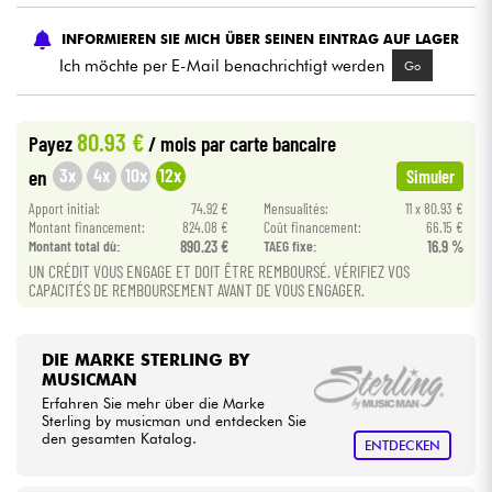
INFORMIEREN SIE MICH ÜBER SEINEN EINTRAG AUF LAGER
Kabel & Zubehöre
Ich möchte per E-Mail benachrichtigt werden
Go
HiFi
80.93 €
Payez
/ mois
par carte bancaire
Bundle
3x
4x
10x
12x
en
Simuler
Apport initial:
74.92 €
Mensualités:
11 x 80.93 €
Sehen Sie sich unsere Marken an
Montant financement:
824.08 €
Coût financement:
66.15 €
Montant total dù:
890.23 €
TAEG fixe:
16.9 %
UN CRÉDIT VOUS ENGAGE ET DOIT ÊTRE REMBOURSÉ. VÉRIFIEZ VOS
CAPACITÉS DE REMBOURSEMENT AVANT DE VOUS ENGAGER.
DIE MARKE STERLING BY
MUSICMAN
Erfahren Sie mehr über die Marke
Sterling by musicman und entdecken Sie
den gesamten Katalog.
ENTDECKEN