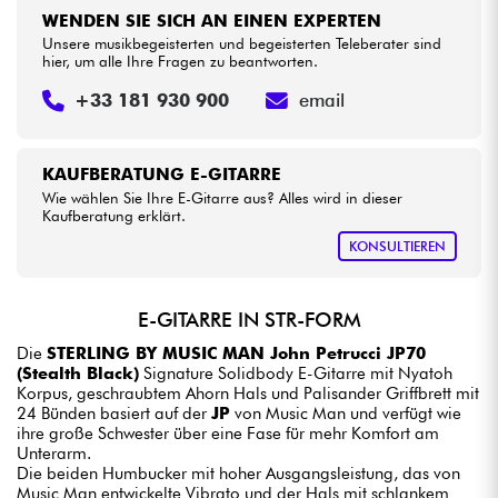
WENDEN SIE SICH AN EINEN EXPERTEN
Unsere musikbegeisterten und begeisterten Teleberater sind
hier, um alle Ihre Fragen zu beantworten.
+33 181 930 900
email
KAUFBERATUNG E-GITARRE
Wie wählen Sie Ihre E-Gitarre aus? Alles wird in dieser
Kaufberatung erklärt.
KONSULTIEREN
E-GITARRE IN STR-FORM
Die
STERLING BY MUSIC MAN John Petrucci JP70
(Stealth Black)
Signature Solidbody E-Gitarre mit Nyatoh
Korpus, geschraubtem Ahorn Hals und Palisander Griffbrett mit
24 Bünden basiert auf der
JP
von Music Man und verfügt wie
ihre große Schwester über eine Fase für mehr Komfort am
Unterarm.
Die beiden Humbucker mit hoher Ausgangsleistung, das von
Music Man entwickelte Vibrato und der Hals mit schlankem