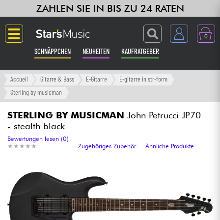
ZAHLEN SIE IN BIS ZU 24 RATEN
0
SCHNÄPPCHEN
NEUHEITEN
KAUFRATGEBER
Langue
Accueil
Gitarre & Bass
E-Gitarre
E-gitarre in str-form
Sterling by musicman
Gitarre & Bass
STERLING BY MUSICMAN
John Petrucci JP70
- stealth black
Verstärker & Effekte
Bewertungen lesen (0)
★
★
★
★
★
★
★
★
★
★
Zugehöriges Zubehör
Ähnliche Produkte
Klaviere & Piano
Synths & samplers
Studio