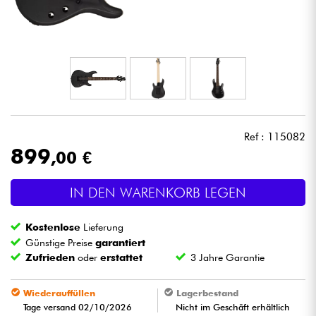
Kopfhörer
Mikros
DJ
Live-Sound
Ref : 115082
899
,00 €
Licht
IN DEN WARENKORB LEGEN
Drums
Kostenlose
Lieferung
Blasinstrumente
Günstige Preise
garantiert
Zufrieden
oder
erstattet
3 Jahre Garantie
Violinen & Quartett
Wiederauffüllen
Lagerbestand
Tage versand 02/10/2026
Nicht im Geschäft erhältlich
Kinder