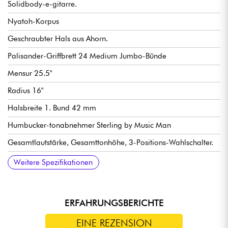
Solidbody-e-gitarre.
Nyatoh-Korpus
Geschraubter Hals aus Ahorn.
Palisander-Griffbrett 24 Medium Jumbo-Bünde
Mensur 25.5"
Radius 16"
Halsbreite 1. Bund 42 mm
Humbucker-tonabnehmer Sterling by Music Man
Gesamtlautstärke, Gesamttonhöhe, 3-Positions-Wahlschalter.
Steg/Vibrato einfach arretiert Sterling by Music Modern
Locking-Mechaniken Sterling by Music Locking Tuners.
Inklusive Gigbag von Sterling by Music Man
Weitere Spezifikationen
Tremolo
ERFAHRUNGSBERICHTE
EINE REZENSION