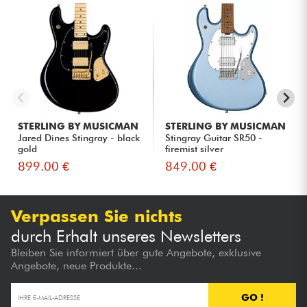
STERLING BY MUSICMAN
STERLING BY MUSICMAN
Jared Dines Stingray - black
Stingray Guitar SR50 -
gold
firemist silver
899.00 €
849.00 €
Verpassen Sie nichts
durch Erhalt unseres Newsletters
Bleiben Sie informiert über gute Angebote, exklusive
Angebote, neue Produkte...
GO !