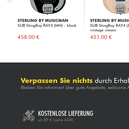
STERLING BY MUSICMAN
STERLING BY MUS
SUB StingRay RAY4 (MN) - black
SUB StingRay RAY4 (J
vintage cream
458.00 €
421.00 €
Verpassen Sie nichts
durch Erhal
Bleiben Sie informiert über gute Angebote, exklusive
KOSTENLOSE LIEFERUNG
ab 89 €
(siehe AGB)