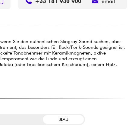
+33 181 930 900
email
e, wenn Sie den authentischen Stingray-Sound suchen, aber
strument, das besonders für Rock/Funk-Sounds geeignet ist.
wickelte Tonabnehmer mit Keramikmagneten, aktive
e Temperament wie die Linde und erzeugt einen
Jatoba (oder brasilianischem Kirschbaum), einem Holz,
BLAU
E