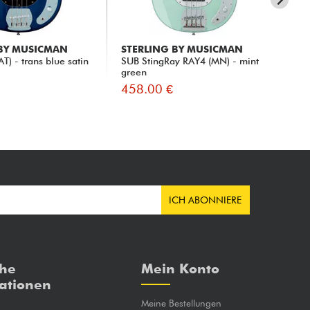
 BY MUSICMAN
STERLING BY MUSICMAN
ST
T) - trans blue satin
SUB StingRay RAY4 (MN) - mint
SU
green
SU
458.00 €
48
ICH ABONNIERE
che
Mein Konto
ationen
Meine Bestellungen