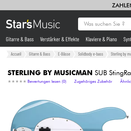
ZAHLEN
Gitarre & Bass
Verstärker & Effekte
Klaviere & Piano
Syn
Gitarre & Bass
Accueil
Gitarre & Bass
E-Bässe
Solidbody e-bass
Sterling by 
Synths & samplers
STERLING BY MUSICMAN
SUB StingRa
★
★
★
★
★
★
★
★
★
★
Bewertungen lesen (0)
Zugehöriges Zubehör
Ähnli
Mikros
Licht
Violinen & Quartett