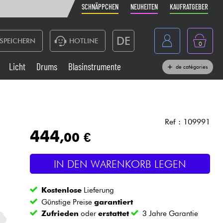
SCHNÄPPCHEN
NEUHEITEN
KAUFRATGEBER
DE
SPEICHERN
HOTLINE
0
France
Licht
Drums
Blasinstrumente
de catégories
Belgique
Klaviere & Piano
België
Kopfhörer
España
Ref : 109991
444
,00 €
Nederland
Live-Sound
English
IN DEN WARENKORB LEGEN
Blasinstrumente
Kostenlose
Lieferung
Kabel & Zubehöre
Günstige Preise
garantiert
Zufrieden
oder
erstattet
3 Jahre Garantie