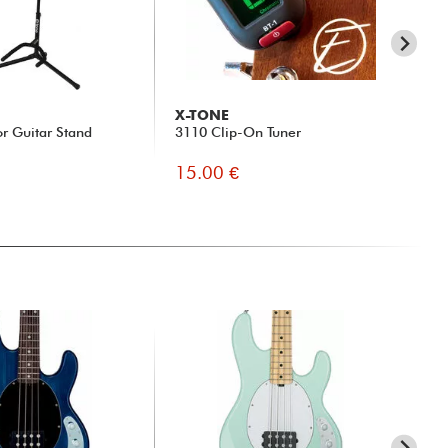
X-TONE
G
or Guitar Stand
3110 Clip-On Tuner
Fas
15.00 €
9.