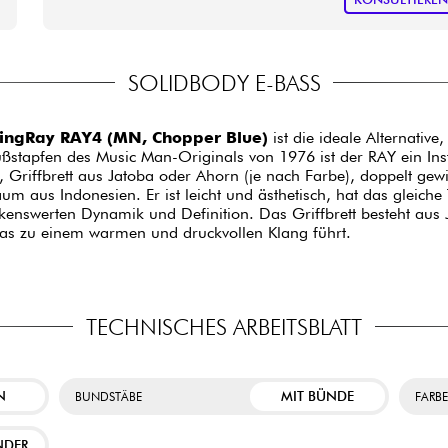
SOLIDBODY E-BASS
ingRay RAY4 (MN, Chopper Blue)
ist die ideale Alternativ
ußstapfen des Music Man-Originals von 1976 ist der RAY ein In
 Griffbrett aus Jatoba oder Ahorn (je nach Farbe), doppelt ge
um aus Indonesien. Er ist leicht und ästhetisch, hat das gleich
nswerten Dynamik und Definition. Das Griffbrett besteht aus 
was zu einem warmen und druckvollen Klang führt.
TECHNISCHES ARBEITSBLATT
N
MIT BÜNDE
BUNDSTÄBE
FARB
NDER