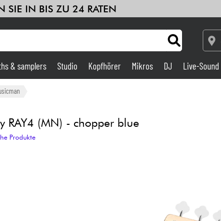
 SIE IN BIS ZU 24 RATEN
ths & samplers
Studio
Kopfhörer
Mikros
DJ
Live-Sound
Verstärker & Effekte
musicman
Studio
y RAY4 (MN) - chopper blue
che Produkte
DJ
Drums
Kinder