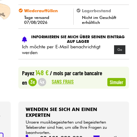
Wiederauffüllen
Lagerbestand
Tage versand
Nicht im Geschäft
07/08/2026
erhältlich
INFORMIEREN SIE MICH ÜBER SEINEN EINTRAG
AUF LAGER
Ich möchte per E-Mail benachrichtigt
Go
werden
148 €
Payez
/ mois
par carte bancaire
SANS FRAIS
3x
4x
en
Simuler
WENDEN SIE SICH AN EINEN
EXPERTEN
r
Unsere musikbegeisterten und begeisterten
Teleberater sind hier, um alle Ihre Fragen zu
beantworten.
N