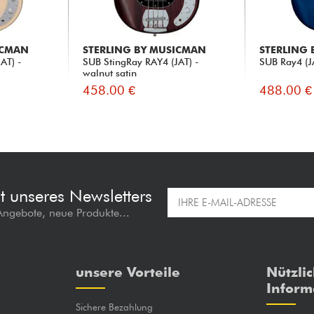
ICMAN
STERLING BY MUSICMAN
STERLING
AT) -
SUB StingRay RAY4 (JAT) -
SUB Ray4 (JA
walnut satin
458.00 €
488.00 €
t unseres Newsletters
 Angebote, neue Produkte...
unsere Vorteile
Nützli
Inform
Sichere Bezahlung