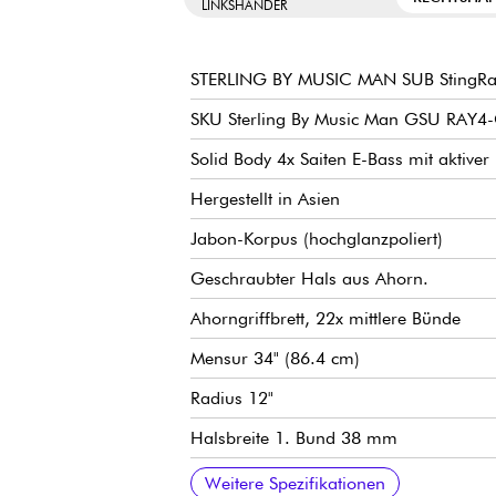
LINKSHÄNDER
STERLING BY MUSIC MAN SUB StingRa
SKU Sterling By Music Man GSU RAY
Solid Body 4x Saiten E-Bass mit aktiver 
Hergestellt in Asien
Jabon-Korpus (hochglanzpoliert)
Geschraubter Hals aus Ahorn.
Ahorngriffbrett, 22x mittlere Bünde
Mensur 34" (86.4 cm)
Radius 12"
Halsbreite 1. Bund 38 mm
Halsbreite letzter Bund 62 mm
SBMM Design Ceramic Humbucker hu
Aktiver Vorverstärker
Allgemeine Lautstärke
2x Band-Entzerrung
Steg SBMM Design Fixed
SBMM Design stimmmechaniken
Weitere Spezifikationen