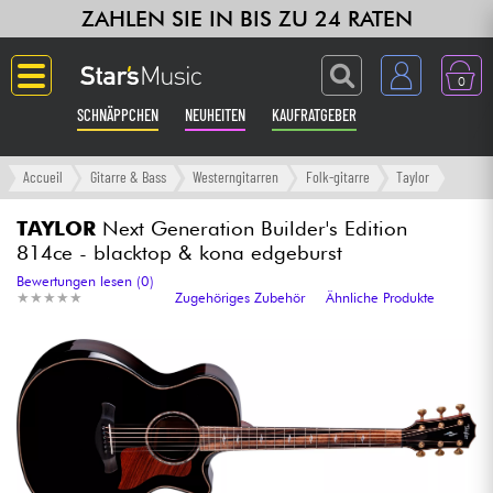
ZAHLEN SIE IN BIS ZU 24 RATEN
0
SCHNÄPPCHEN
NEUHEITEN
KAUFRATGEBER
Langue
Accueil
Gitarre & Bass
Westerngitarren
Folk-gitarre
Taylor
Gitarre & Bass
TAYLOR
Next Generation Builder's Edition
814ce - blacktop & kona edgeburst
Verstärker & Effekte
Bewertungen lesen (0)
★
★
★
★
★
★
★
★
★
★
Zugehöriges Zubehör
Ähnliche Produkte
Klaviere & Piano
Synths & samplers
Studio