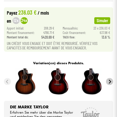
•
Star
'
S
Music
LYON
236.03 €
Payez
/ mois
Kabel & Zubehöre
•
Star
'
S
Music
PARIS
12x
24x
en
Simuler
HiFi
Apport initial:
208.29 €
Mensualités:
23 x 236.03 €
Montant financement:
4790.71 €
Coût financement:
637.98 €
Montant total dù:
5428.69 €
TAEG fixe:
13.6 %
Bundle
UN CRÉDIT VOUS ENGAGE ET DOIT ÊTRE REMBOURSÉ. VÉRIFIEZ VOS
CAPACITÉS DE REMBOURSEMENT AVANT DE VOUS ENGAGER.
Sehen Sie sich unsere Marken an
Variation(en) dieses Produkts.
DIE MARKE TAYLOR
Erfahren Sie mehr über die Marke Taylor
und entdecken Sie den gesamten