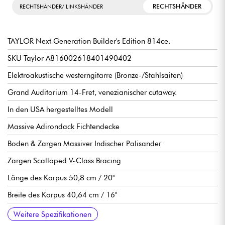
RECHTSHÄNDER
RECHTSHÄNDER/ LINKSHÄNDER
TAYLOR Next Generation Builder's Edition 814ce.
SKU Taylor A816002618401490402
Elektroakustische westerngitarre (Bronze-/Stahlsaiten)
Grand Auditorium 14-Fret, venezianischer cutaway.
In den USA hergestelltes Modell
Massive Adirondack Fichtendecke
Boden & Zargen Massiver Indischer Palisander
Zargen Scalloped V-Class Bracing
Länge des Korpus 50,8 cm / 20"
Breite des Korpus 40,64 cm / 16"
Tiefe des Korpus 11,76 cm / 4.5/8"
Hals Afrikanisches Mahagoni, Standard Carve
Afrikanisches Ebenholz Crelicam-Griffbrett, 20x Bünde (14
Mensur 25-1/2"
Halsbreite 1. Bund 1,3/4" (4.45 cm)
Taylor Claria System Acoustic Electronics Vorverstärker
Gotoh 510 Antique Gold stimmmechaniken mit Antique Gold
Black TUSQ-Kopfsattel
Micarta Korpus-Sattel
Wird mit Taylor Deluxe Hard Shell Case verkauft.
Empfohlene saitenstärken: Light
Weitere Spezifikationen
außerhalb des Korpus)
Buttons