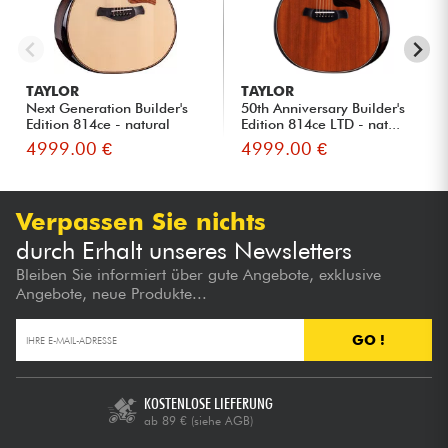
TAYLOR
TAYLOR
Next Generation Builder's
50th Anniversary Builder's
Edition 814ce - natural
Edition 814ce LTD - nat...
4999.00 €
4999.00 €
Verpassen Sie nichts
durch Erhalt unseres Newsletters
Bleiben Sie informiert über gute Angebote, exklusive
Angebote, neue Produkte...
GO !
KOSTENLOSE LIEFERUNG
ab 89 €
(siehe AGB)