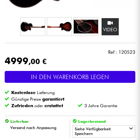
Kopfhörer
Mikros
VIDEO
DJ
Ref : 120523
Live-Sound
4999
,00 €
Licht
IN DEN WARENKORB LEGEN
Drums
Kostenlose
Lieferung
Günstige Preise
garantiert
Blasinstrumente
Zufrieden
oder
erstattet
3 Jahre Garantie
Lieferbar
Lagerbestand
Violinen & Quartett
Versand nach Anpassung
Siehe Verfügbarkeit.
Speichern
Kinder