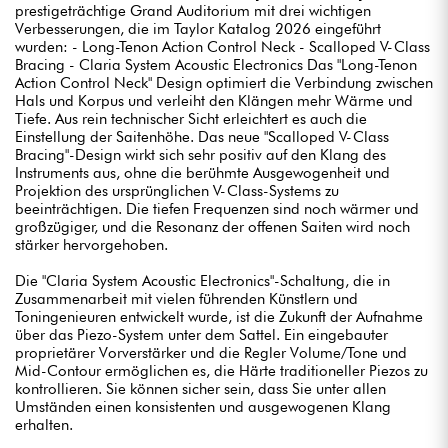
prestigeträchtige Grand Auditorium mit drei wichtigen
Verbesserungen, die im Taylor Katalog 2026 eingeführt
wurden: - Long-Tenon Action Control Neck - Scalloped V-Class
Bracing - Claria System Acoustic Electronics Das "Long-Tenon
Action Control Neck" Design optimiert die Verbindung zwischen
Hals und Korpus und verleiht den Klängen mehr Wärme und
Tiefe. Aus rein technischer Sicht erleichtert es auch die
Einstellung der Saitenhöhe. Das neue "Scalloped V-Class
Bracing"-Design wirkt sich sehr positiv auf den Klang des
Instruments aus, ohne die berühmte Ausgewogenheit und
Projektion des ursprünglichen V-Class-Systems zu
beeinträchtigen. Die tiefen Frequenzen sind noch wärmer und
großzügiger, und die Resonanz der offenen Saiten wird noch
stärker hervorgehoben.
Die "Claria System Acoustic Electronics"-Schaltung, die in
Zusammenarbeit mit vielen führenden Künstlern und
Toningenieuren entwickelt wurde, ist die Zukunft der Aufnahme
über das Piezo-System unter dem Sattel. Ein eingebauter
proprietärer Vorverstärker und die Regler Volume/Tone und
Mid-Contour ermöglichen es, die Härte traditioneller Piezos zu
kontrollieren. Sie können sicher sein, dass Sie unter allen
Umständen einen konsistenten und ausgewogenen Klang
erhalten.