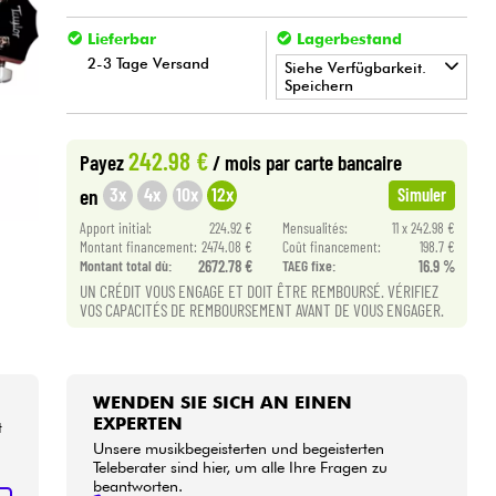
Lieferbar
Lagerbestand
2-3 Tage Versand
Siehe Verfügbarkeit.
Speichern
•
Star
'
S
Music
LYON
242.98 €
Payez
/ mois
par carte bancaire
•
Star
'
S
Music
PARIS
3x
4x
10x
12x
en
Simuler
Apport initial:
224.92 €
Mensualités:
11 x 242.98 €
Montant financement:
2474.08 €
Coût financement:
198.7 €
Montant total dù:
2672.78 €
TAEG fixe:
16.9 %
UN CRÉDIT VOUS ENGAGE ET DOIT ÊTRE REMBOURSÉ. VÉRIFIEZ
VOS CAPACITÉS DE REMBOURSEMENT AVANT DE VOUS ENGAGER.
WENDEN SIE SICH AN EINEN
EXPERTEN
t
Unsere musikbegeisterten und begeisterten
Teleberater sind hier, um alle Ihre Fragen zu
beantworten.