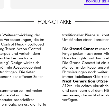
KONSULTIERE
FOLK-GITARRE
ne Weiterentwicklung der
traditioneller Piezos zu kon
ige Verbesserungen, die im
Umständen einen konsiste
 Control Neck - Scalloped
ong-Tenon Action Control
Die
Grand Concert
wurde
Korpus und verleiht dem
Fingerpicker nach einer Al
ichtert es auch die
Dreadnought- und Jumbo-F
cing"-Design wirkt sich
Die Grand Concert ist ein 
berühmte Ausgewogenheit
Mensur in der Regel gesenk
rächtigen. Die tiefen
Phrasierungen noch weiter 
onanz der offenen Saiten
immer tadellosen Gitarrenb
Next Generation 312ce
312ce, ein echtes akustisc
Zusammenarbeit mit vielen
und sein Team auf dem Höh
t die Zukunft der
vergessen, die nicht über 
ebauter proprietärer
verfügen.
 ermöglichen es, die Härte