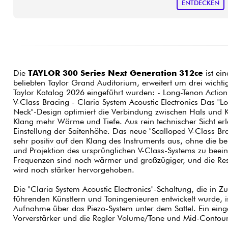
ENTDECKEN
Die
TAYLOR 300 Series Next Generation 312ce
ist ei
beliebten Taylor Grand Auditorium, erweitert um drei wicht
Taylor Katalog 2026 eingeführt wurden: - Long-Tenon Action
V-Class Bracing - Claria System Acoustic Electronics Das "L
Neck"-Design optimiert die Verbindung zwischen Hals und 
Klang mehr Wärme und Tiefe. Aus rein technischer Sicht erle
Einstellung der Saitenhöhe. Das neue "Scalloped V-Class Bra
sehr positiv auf den Klang des Instruments aus, ohne die 
und Projektion des ursprünglichen V-Class-Systems zu beeint
Frequenzen sind noch wärmer und großzügiger, und die Res
wird noch stärker hervorgehoben.
Die "Claria System Acoustic Electronics"-Schaltung, die in 
führenden Künstlern und Toningenieuren entwickelt wurde, is
Aufnahme über das Piezo-System unter dem Sattel. Ein eing
Vorverstärker und die Regler Volume/Tone und Mid-Contour