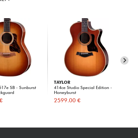
TAYLOR
TA
517e SB - Sunburst
414ce Studio Special Edition -
Bui
ickguard
Honeyburst
nat
€
2599.00 €
26