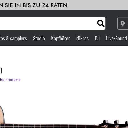
 SIE IN BIS ZU 24 RATEN
ths & samplers
Studio
Kopfhörer
Mikros
DJ
Live-Sound
Verstärker & Effekte
Studio
l
che Produkte
DJ
Drums
Kinder