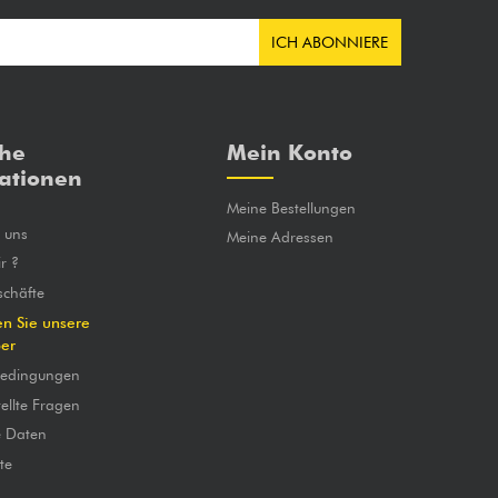
ICH ABONNIERE
che
Mein Konto
ationen
Meine Bestellungen
e uns
Meine Adressen
r ?
chäfte
en Sie unsere
ber
bedingungen
ellte Fragen
e Daten
te