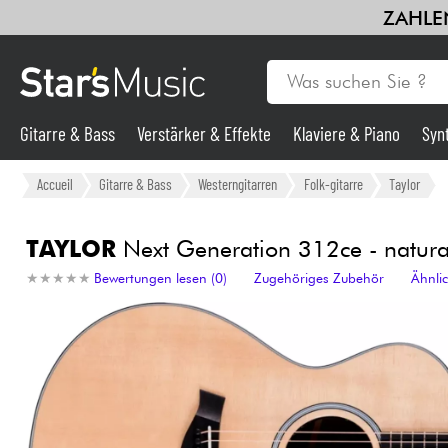
ZAHLEN
Gitarre & Bass
Verstärker & Effekte
Klaviere & Piano
Syn
Gitarre & Bass
Accueil
Gitarre & Bass
Westerngitarren
Folk-gitarre
Taylor
Synths & samplers
TAYLOR
Next Generation 312ce - natura
★
★
★
★
★
★
★
★
★
★
Bewertungen lesen (0)
Zugehöriges Zubehör
Ähnli
Mikros
Licht
Violinen & Quartett