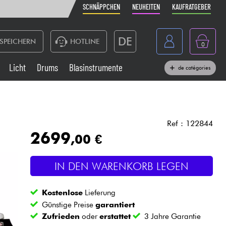
SCHNÄPPCHEN
NEUHEITEN
KAUFRATGEBER
DE
SPEICHERN
HOTLINE
0
France
Licht
Drums
Blasinstrumente
de catégories
Belgique
Klaviere & Piano
België
Kopfhörer
España
Ref : 122844
2699
,00 €
Nederland
Live-Sound
English
IN DEN WARENKORB LEGEN
Blasinstrumente
Kostenlose
Lieferung
Kabel & Zubehöre
Günstige Preise
garantiert
Zufrieden
oder
erstattet
3 Jahre Garantie