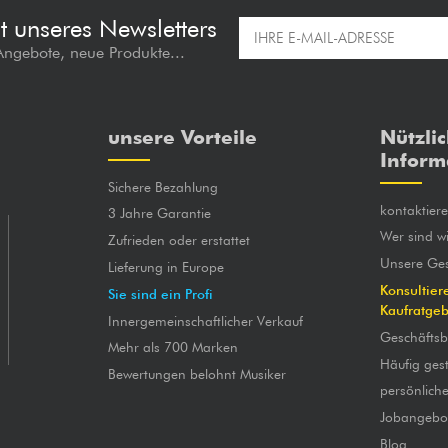
t unseres Newsletters
 Angebote, neue Produkte...
unsere Vorteile
Nützli
Inform
Sichere Bezahlung
kontaktier
3 Jahre Garantie
Wer sind wi
Zufrieden oder erstattet
Unsere Ges
Lieferung in Europe
Konsultier
Sie sind ein Profi
Kaufratge
Innergemeinschaftlicher Verkauf
Geschäfts
Mehr als 700 Marken
Häufig gest
Bewertungen belohnt Musiker
persönlich
Jobangebo
Blog