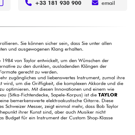
N
+33 181 930 900
email
trollieren. Sie können sicher sein, dass Sie unter allen
nten und ausgewogenen Klang erhalten.
 1984 von Taylor entwickelt, um den Wünschen der
ternative zu den dunklen, ausladenden Klängen der
ormate gerecht zu werden.
sehr zugängliches und liebenswertes Instrument, zumal ihre
t wird, um die Griffigkeit, die komplexen Akkorde und die
zu optimieren. Mit diesen Innovationen und einem wie
au (Sitka-Fichtendecke, Sapele-Korpus) ist die
TAYLOR
eine bemerkenswerte elektroakustische Gitarre. Diese
hes Schweizer Messer, zeigt einmal mehr, dass Bob Taylor
epunkt ihrer Kunst sind, aber auch Musiker nicht
das Budget für ein Instrument der Custom Shop-Klasse