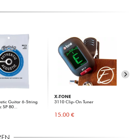
X-TONE
X-
tic Guitar 6-String
3110 Clip-On Tuner
xg
c SP 80...
GU
15.00 €
45
REN