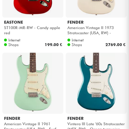
EASTONE
FENDER
ST100R-MR-RW - Candy apple
American Vintage II 1973
red
Stratocaster (USA, RW) -
Olympic white
Internet
Internet
Shops
199.00 €
Shops
2769.00 €
FENDER
FENDER
American Vintage II 1961
Vintera III Late '60s Stratocaster
Stratocaster (USA, RW) - Surf
(MEX, RW) - Ocean turquoise