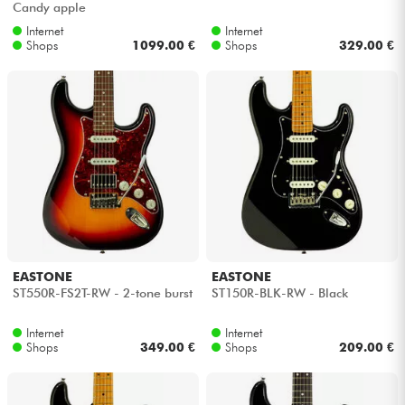
Candy apple
Internet
Internet
Kabel & Zubehöre
Shops
1099.00 €
Shops
329.00 €
HiFi
Bundle
Sehen Sie sich unsere Marken an
EASTONE
EASTONE
ST550R-FS2T-RW - 2-tone burst
ST150R-BLK-RW - Black
Internet
Internet
Shops
349.00 €
Shops
209.00 €