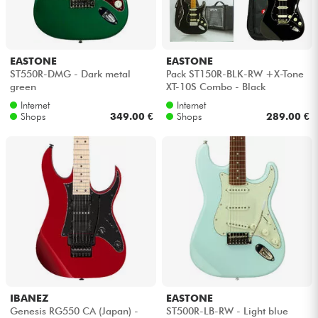
Kopfhörer
Mikros
EASTONE
EASTONE
ST550R-DMG - Dark metal
Pack ST150R-BLK-RW +X-Tone
green
XT-10S Combo - Black
DJ
Internet
Internet
Shops
349.00 €
Shops
289.00 €
Live-Sound
Licht
Drums
Blasinstrumente
Violinen & Quartett
IBANEZ
EASTONE
Genesis RG550 CA (Japan) -
ST500R-LB-RW - Light blue
Kinder