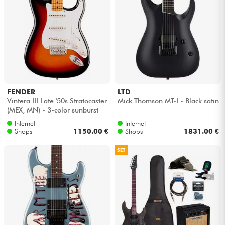
FENDER
LTD
Vintera III Late '50s Stratocaster
Mick Thomson MT-I - Black satin
(MEX, MN) - 3-color sunburst
Internet
Internet
Shops
1150.00 €
Shops
1831.00 €
SET