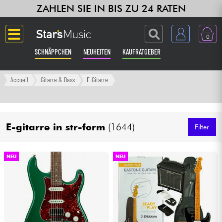
ZAHLEN SIE IN BIS ZU 24 RATEN
0
SCHNÄPPCHEN
NEUHEITEN
KAUFRATGEBER
Langue
Accueil
Gitarre & Bass
E-Gitarre
Gitarre & Bass
E-gitarre in str-form
(1644)
Verstärker & Effekte
Filter
Klaviere & Piano
NEU
NEU
Synths & samplers
Studio