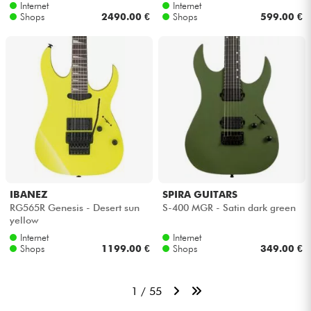
apple red
Internet
Internet
Shops
2490.00 €
Shops
599.00 €
IBANEZ
SPIRA GUITARS
RG565R Genesis - Desert sun
S-400 MGR - Satin dark green
yellow
Internet
Internet
Shops
1199.00 €
Shops
349.00 €
1 / 55