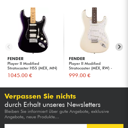
FENDER
FENDER
Player II Modified
Player II Modified
Stratocaster HSS (MEX, MN)
Stratocaster (MEX, RW) -
- Du...
Olympi...
1045.00 €
999.00 €
Verpassen Sie nichts
durch Erhalt unseres Newsletters
Bleiben Sie informiert über gute Angebote, exklusive
Angebote, neue Produkte...