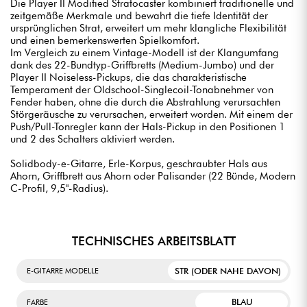
Die Player II Modified Stratocaster kombiniert traditionelle und
zeitgemäße Merkmale und bewahrt die tiefe Identität der
ursprünglichen Strat, erweitert um mehr klangliche Flexibilität
und einen bemerkenswerten Spielkomfort.
Im Vergleich zu einem Vintage-Modell ist der Klangumfang
dank des 22-Bundtyp-Griffbretts (Medium-Jumbo) und der
Player II Noiseless-Pickups, die das charakteristische
Temperament der Oldschool-Singlecoil-Tonabnehmer von
Fender haben, ohne die durch die Abstrahlung verursachten
Störgeräusche zu verursachen, erweitert worden. Mit einem der
Push/Pull-Tonregler kann der Hals-Pickup in den Positionen 1
und 2 des Schalters aktiviert werden.
Solidbody-e-Gitarre, Erle-Korpus, geschraubter Hals aus
Ahorn, Griffbrett aus Ahorn oder Palisander (22 Bünde, Modern
C-Profil, 9,5"-Radius).
TECHNISCHES ARBEITSBLATT
STR (ODER NAHE DAVON)
E-GITARRE MODELLE
BLAU
FARBE