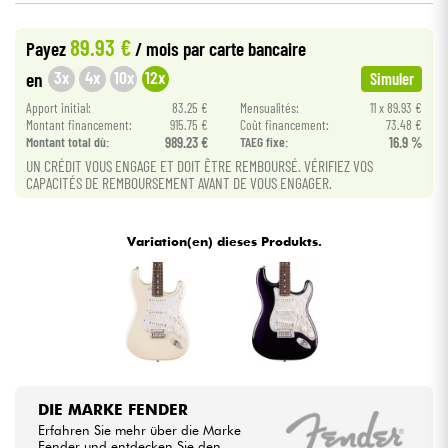
•
Star
'
S
Music
BRUGES
89.93 €
Payez
/ mois
par carte bancaire
Kabel & Zubehöre
•
Star
'
S
Music
PARIS
3x
4x
10x
12x
en
Simuler
HiFi
Apport initial:
83.25 €
Mensualités:
11 x 89.93 €
Montant financement:
915.75 €
Coût financement:
73.48 €
Montant total dù:
989.23 €
TAEG fixe:
16.9 %
Bundle
UN CRÉDIT VOUS ENGAGE ET DOIT ÊTRE REMBOURSÉ. VÉRIFIEZ VOS
CAPACITÉS DE REMBOURSEMENT AVANT DE VOUS ENGAGER.
Sehen Sie sich unsere Marken an
Variation(en) dieses Produkts.
DIE MARKE FENDER
Erfahren Sie mehr über die Marke
Fender und entdecken Sie den