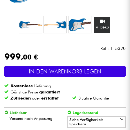
Kopfhörer
Mikros
VIDEO
DJ
Ref : 115320
Live-Sound
999
,00 €
Licht
IN DEN WARENKORB LEGEN
Drums
Kostenlose
Lieferung
Günstige Preise
garantiert
Blasinstrumente
Zufrieden
oder
erstattet
3 Jahre Garantie
Lieferbar
Lagerbestand
Violinen & Quartett
Versand nach Anpassung
Siehe Verfügbarkeit.
Speichern
Kinder