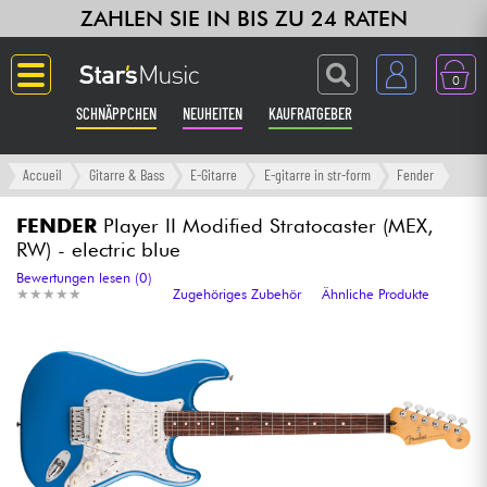
ZAHLEN SIE IN BIS ZU 24 RATEN
0
SCHNÄPPCHEN
NEUHEITEN
KAUFRATGEBER
Langue
Accueil
Gitarre & Bass
E-Gitarre
E-gitarre in str-form
Fender
Gitarre & Bass
FENDER
Player II Modified Stratocaster (MEX,
RW) - electric blue
Verstärker & Effekte
Bewertungen lesen (0)
★
★
★
★
★
★
★
★
★
★
Zugehöriges Zubehör
Ähnliche Produkte
Klaviere & Piano
Synths & samplers
Studio