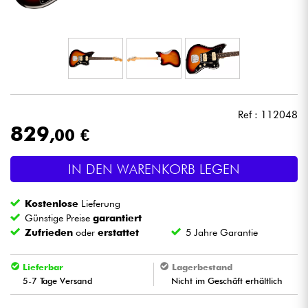
Kopfhörer
Mikros
DJ
Ref : 112048
Live-Sound
829
,00 €
Licht
IN DEN WARENKORB LEGEN
Drums
Kostenlose
Lieferung
Günstige Preise
garantiert
Blasinstrumente
Zufrieden
oder
erstattet
5 Jahre Garantie
Lieferbar
Lagerbestand
Violinen & Quartett
5-7 Tage Versand
Nicht im Geschäft erhältlich
Kinder