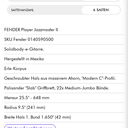
6 SAITEN
SAITENANZAHL
FENDER Player Jazzmaster II
SKU Fender 0140590500
Solidbody-e-Gitarre.
Hergestellt in Mexiko
Erle-Korpus
Geschraubter Hals aus massivem Ahorn, "Modern C"-Profil.
Palisander "Slab" Griffbrett, 22x Medium-Jumbo Bünde.
Mensur 25.5" - 648 mm
Radius 9.5" (241 mm)
Breite Hals 1. Bund 1.650" (42 mm)
Single-coil Tonabnehmer Fender Player Series Single-Coil
Allgemeine Lautstärke
Allgemeiner Ton
3-fach Tonabnehmerwahlschalter
Traditioneller Steg/Vibrato Fender 6-Saddle Vintage-Style
Fender ClassicGear stimmmechaniken
Hochglanz Polyester Korpus Finish
Hals Urethan Satin Finish
Empfohlene Saitenstärken (Standard Tuning): 9.42, 9.46