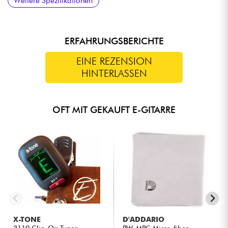
Weitere Spezifikationen
Alnico 5
Adjustable with "Floating" Tremolo Tailpiece
ERFAHRUNGSBERICHTE
EINE REZENSION
HINTERLASSEN
OFT MIT GEKAUFT E-GITARRE
X-TONE
D'ADDARIO