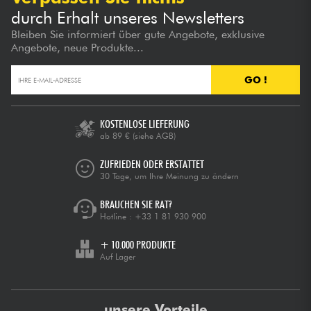
durch Erhalt unseres Newsletters
Bleiben Sie informiert über gute Angebote, exklusive
Angebote, neue Produkte...
GO !
KOSTENLOSE LIEFERUNG
ab 89 €
(siehe AGB)
ZUFRIEDEN ODER ERSTATTET
30 Tage, um Ihre Meinung zu ändern
BRAUCHEN SIE RAT?
Hotline :
+33 1 81 930 900
+ 10.000 PRODUKTE
Auf Lager
unsere Vorteile