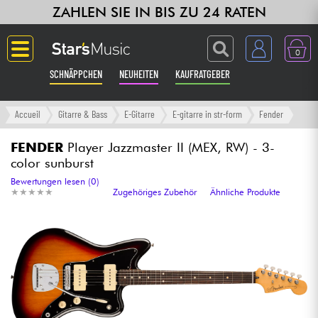
ZAHLEN SIE IN BIS ZU 24 RATEN
0
SCHNÄPPCHEN
NEUHEITEN
KAUFRATGEBER
Langue
Accueil
Gitarre & Bass
E-Gitarre
E-gitarre in str-form
Fender
Gitarre & Bass
FENDER
Player Jazzmaster II (MEX, RW) - 3-
color sunburst
Verstärker & Effekte
Bewertungen lesen (0)
★
★
★
★
★
★
★
★
★
★
Zugehöriges Zubehör
Ähnliche Produkte
Klaviere & Piano
Synths & samplers
Studio