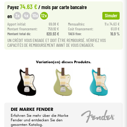
74.63 €
Payez
/ mois
par carte bancaire
Kabel & Zubehöre
3x
4x
10x
12x
en
Simuler
Apport initial:
69.08 €
Mensualités:
11 x 74.63 €
Montant financement:
759.92 €
Coût financement:
61.01 €
HiFi
Montant total dù:
820.93 €
TAEG fixe:
16.9 %
UN CRÉDIT VOUS ENGAGE ET DOIT ÊTRE REMBOURSÉ. VÉRIFIEZ VOS
Bundle
CAPACITÉS DE REMBOURSEMENT AVANT DE VOUS ENGAGER.
Sehen Sie sich unsere Marken an
Variation(en) dieses Produkts.
DIE MARKE FENDER
Erfahren Sie mehr über die Marke
Fender und entdecken Sie den
gesamten Katalog.