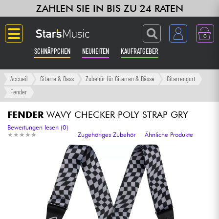
ZAHLEN SIE IN BIS ZU 24 RATEN
0
SCHNÄPPCHEN
NEUHEITEN
KAUFRATGEBER
Langue
Accueil
Gitarre & Bass
Zubehör für Gitarren & Bässe
Gitarrengurt
Fender
Gitarre & Bass
FENDER
WAVY CHECKER POLY STRAP GRY
Verstärker & Effekte
Bewertungen lesen (0)
★
★
★
★
★
★
★
★
★
★
Zugehöriges Zubehör
Ähnliche Produkte
Klaviere & Piano
Synths & samplers
Studio