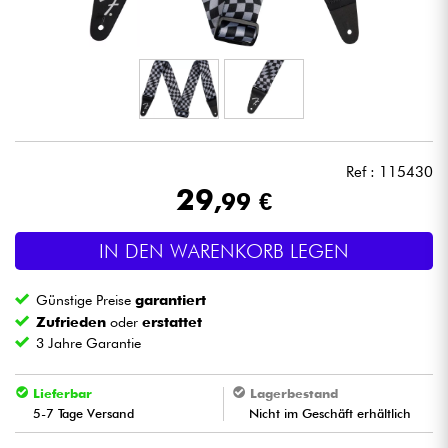
Kopfhörer
Mikros
DJ
Ref : 115430
Live-Sound
29
,99 €
Licht
IN DEN WARENKORB LEGEN
Drums
Günstige Preise
garantiert
Zufrieden
oder
erstattet
Blasinstrumente
3 Jahre Garantie
Violinen & Quartett
Lieferbar
Lagerbestand
5-7 Tage Versand
Nicht im Geschäft erhältlich
Kinder