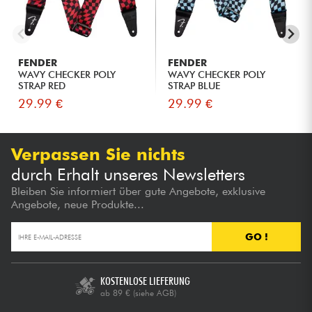
FENDER
FENDER
WAVY CHECKER POLY
WAVY CHECKER POLY
STRAP RED
STRAP BLUE
29.99 €
29.99 €
Verpassen Sie nichts
durch Erhalt unseres Newsletters
Bleiben Sie informiert über gute Angebote, exklusive
Angebote, neue Produkte...
GO !
KOSTENLOSE LIEFERUNG
ab 89 €
(siehe AGB)