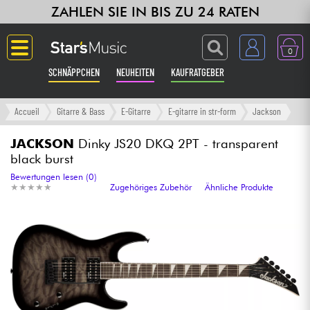
ZAHLEN SIE IN BIS ZU 24 RATEN
0
SCHNÄPPCHEN
NEUHEITEN
KAUFRATGEBER
Langue
Accueil
Gitarre & Bass
E-Gitarre
E-gitarre in str-form
Jackson
Gitarre & Bass
JACKSON
Dinky JS20 DKQ 2PT - transparent
black burst
Verstärker & Effekte
Bewertungen lesen (0)
★
★
★
★
★
★
★
★
★
★
Zugehöriges Zubehör
Ähnliche Produkte
Klaviere & Piano
Synths & samplers
Studio