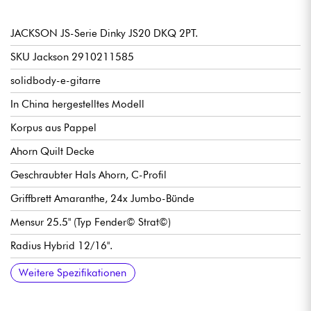
JACKSON JS-Serie Dinky JS20 DKQ 2PT.
SKU Jackson 2910211585
solidbody-e-gitarre
In China hergestelltes Modell
Korpus aus Pappel
Ahorn Quilt Decke
Geschraubter Hals Ahorn, C-Profil
Griffbrett Amaranthe, 24x Jumbo-Bünde
Mensur 25.5" (Typ Fender© Strat©)
Radius Hybrid 12/16".
Hals- bis Sattelbreite 42.86 mm
Jackson High-Output Humbucking humbucker-tonabnehmer
Volumen
Tone
3-fach tonabnehmerwahlschalter
Traditioneller Jackson2-Point Fulcrum Tremolo Steg / Vibrato
Jackson stimmmechaniken gekapselte Mechaniken
Hochglanz Korpus Finish
Satin Hals Finish
Weitere Spezifikationen
set.