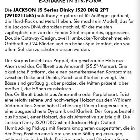
E-GITARRE IN STR-FORM
Die
JACKSON JS Series Dinky JS20 DKQ 2PT
(2910211585)
solidbody-e-gitarre ist für Anfänger gedacht,
die Hard-Rock und Metal lieben. Sie macht ein Modell, das für
die Jackson-DNA charakteristisch ist, für die meisten
zugänglich: ein von der Fender Strat inspiriertes, aggressives
Double Cutaway-Design, zwei Humbucker-Tonabnehmer, ein
Griffbrett mit 24 Bünden und ein hoher Spielkomfort, den vor
allem Solisten zu schätzen wissen werden.
Der Korpus besteht aus Pappel, der geschraubte Hals aus
Ahorn und das Griffbrett aus Amaranth (25,5"-Mensur). Eine
akustische Plattform, die einen bemerkenswerten Kompromiss
zwischen Dicke und Dichte, Punch und Klarheit erzeugt. Die
Bässe sind großzügig, aber präzise, die Mitten präsent, aber
maßvoll, die Höhen musikalisch.
Das Griffbrett besteht aus Amaranthe oder Purpleheart. Es ist
eine relativ seltene und hochwertige Holzart aus den Wäldern
Südamerikas. Seine hohe Dichte sorgt für ein langes sustain,
eine ausgezeichnete Dynamik und Klarheit. Der Korpus besteht
aus Pappel, einer Holzart, die als Alternative zur Erle gilt. Die
Jackson Dinky JS20 DKQ ist mit Jackson High-Output
Humbucking Pickups mit Keramikmagneten ausgestattet, die in
der Steg-Position eine klare und raue Sättigung erzeugen,
während sie in der Hals-Position runder und flüssiger klingen,