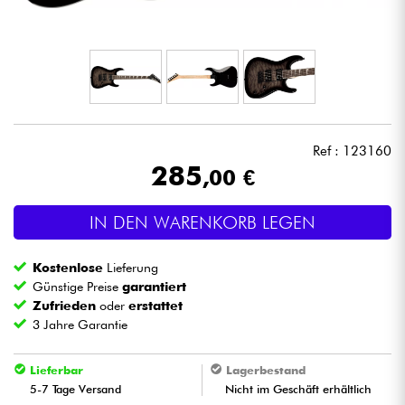
Kopfhörer
Mikros
DJ
Ref : 123160
Live-Sound
285
,00 €
Licht
IN DEN WARENKORB LEGEN
Drums
Kostenlose
Lieferung
Günstige Preise
garantiert
Blasinstrumente
Zufrieden
oder
erstattet
3 Jahre Garantie
Violinen & Quartett
Lieferbar
Lagerbestand
5-7 Tage Versand
Nicht im Geschäft erhältlich
Kinder