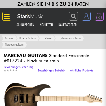
ZAHLEN SIE IN BIS ZU 24 RATEN
0
SCHNÄPPCHEN
NEUHEITEN
KAUFRATGEBER
Langue
Accueil
Gitarre & Bass
E-Gitarre
E-gitarre in str-form
Marceau guitars
Gitarre & Bass
MARCEAU GUITARS
Standard Fascinante
#S17224 - black burst satin
Verstärker & Effekte
Bewertungen lesen (0)
★
★
★
★
★
★
★
★
★
★
Zugehöriges Zubehör
Ähnliche Produkte
Klaviere & Piano
Synths & samplers
Studio