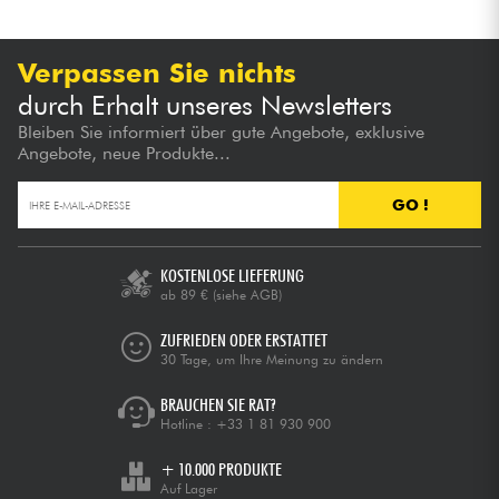
Verpassen Sie nichts
durch Erhalt unseres Newsletters
Bleiben Sie informiert über gute Angebote, exklusive
Angebote, neue Produkte...
GO !
KOSTENLOSE LIEFERUNG
ab 89 €
(siehe AGB)
ZUFRIEDEN ODER ERSTATTET
30 Tage, um Ihre Meinung zu ändern
BRAUCHEN SIE RAT?
Hotline :
+33 1 81 930 900
+ 10.000 PRODUKTE
Auf Lager