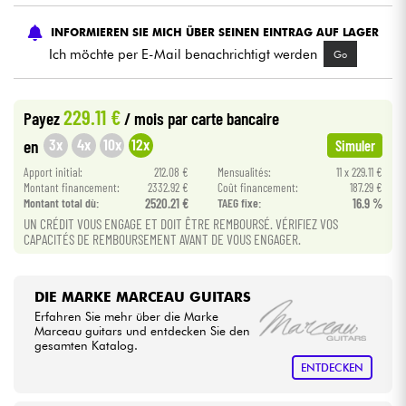
INFORMIEREN SIE MICH ÜBER SEINEN EINTRAG AUF LAGER
Kabel & Zubehöre
Ich möchte per E-Mail benachrichtigt werden
Go
HiFi
229.11 €
Payez
/ mois
par carte bancaire
Bundle
3x
4x
10x
12x
en
Simuler
Apport initial:
212.08 €
Mensualités:
11 x 229.11 €
Sehen Sie sich unsere Marken an
Montant financement:
2332.92 €
Coût financement:
187.29 €
Montant total dù:
2520.21 €
TAEG fixe:
16.9 %
UN CRÉDIT VOUS ENGAGE ET DOIT ÊTRE REMBOURSÉ. VÉRIFIEZ VOS
CAPACITÉS DE REMBOURSEMENT AVANT DE VOUS ENGAGER.
DIE MARKE MARCEAU GUITARS
Erfahren Sie mehr über die Marke
Marceau guitars und entdecken Sie den
gesamten Katalog.
ENTDECKEN