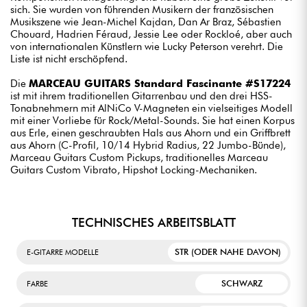
sich. Sie wurden von führenden Musikern der französischen
Musikszene wie Jean-Michel Kajdan, Dan Ar Braz, Sébastien
Chouard, Hadrien Féraud, Jessie Lee oder Rockloé, aber auch
von internationalen Künstlern wie Lucky Peterson verehrt. Die
Liste ist nicht erschöpfend.
Die
MARCEAU GUITARS Standard Fascinante #S17224
ist mit ihrem traditionellen Gitarrenbau und den drei HSS-
Tonabnehmern mit AlNiCo V-Magneten ein vielseitiges Modell
mit einer Vorliebe für Rock/Metal-Sounds. Sie hat einen Korpus
aus Erle, einen geschraubten Hals aus Ahorn und ein Griffbrett
aus Ahorn (C-Profil, 10/14 Hybrid Radius, 22 Jumbo-Bünde),
Marceau Guitars Custom Pickups, traditionelles Marceau
Guitars Custom Vibrato, Hipshot Locking-Mechaniken.
TECHNISCHES ARBEITSBLATT
STR (ODER NAHE DAVON)
E-GITARRE MODELLE
SCHWARZ
FARBE