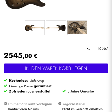
Kopfhörer
Mikros
DJ
Live-Sound
Ref : 116567
2545
,00 €
Licht
IN DEN WARENKORB LEGEN
Drums
Kostenlose
Lieferung
Blasinstrumente
Günstige Preise
garantiert
Zufrieden
oder
erstattet
3 Jahre Garantie
Violinen & Quartett
Im moment nicht verfügbar
Lagerbestand
kontaktieren Sie uns
Nicht im Geschäft erhältlich
Kinder