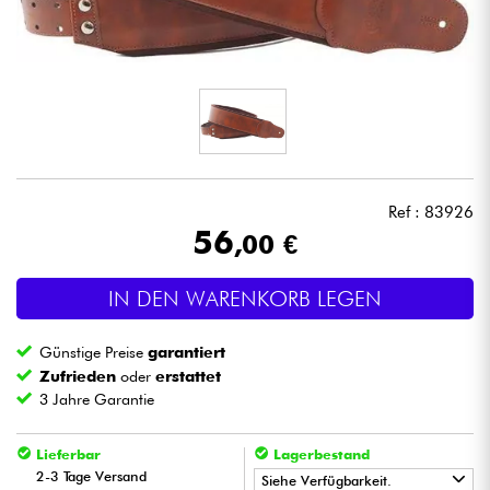
Kopfhörer
Mikros
DJ
Live-Sound
Ref : 83926
56
,00 €
Licht
IN DEN WARENKORB LEGEN
Drums
Günstige Preise
garantiert
Blasinstrumente
Zufrieden
oder
erstattet
3 Jahre Garantie
Violinen & Quartett
Lieferbar
Lagerbestand
2-3 Tage Versand
Siehe Verfügbarkeit.
Kinder