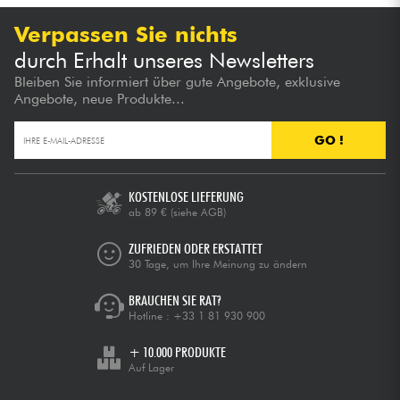
Verpassen Sie nichts
durch Erhalt unseres Newsletters
Bleiben Sie informiert über gute Angebote, exklusive
Angebote, neue Produkte...
GO !
KOSTENLOSE LIEFERUNG
ab 89 €
(siehe AGB)
ZUFRIEDEN ODER ERSTATTET
30 Tage, um Ihre Meinung zu ändern
BRAUCHEN SIE RAT?
Hotline :
+33 1 81 930 900
+ 10.000 PRODUKTE
Auf Lager