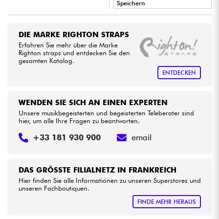
Speichern
•
Kabel & Zubehöre
BASS MANIAC BY
Star
'
S
Music
DIE MARKE RIGHTON STRAPS
•
Erfahren Sie mehr über die Marke
Star
'
S
Music
BORDEAUX
HiFi
Righton straps und entdecken Sie den
gesamten Katalog.
•
Star
'
S
Music
BRUXELLES
ENTDECKEN
Bundle
•
Star
'
S
Music
LILLE
Sehen Sie sich unsere Marken an
WENDEN SIE SICH AN EINEN EXPERTEN
•
Star
'
S
Music
PARIS
Unsere musikbegeisterten und begeisterten Teleberater sind
hier, um alle Ihre Fragen zu beantworten.
•
Star
'
S
Music
TOULOUSE
+33 181 930 900
email
DAS GRÖSSTE FILIALNETZ IN FRANKREICH
Hier finden Sie alle Informationen zu unseren Superstores und
unseren Fachboutiquen.
FINDE MEHR HERAUS