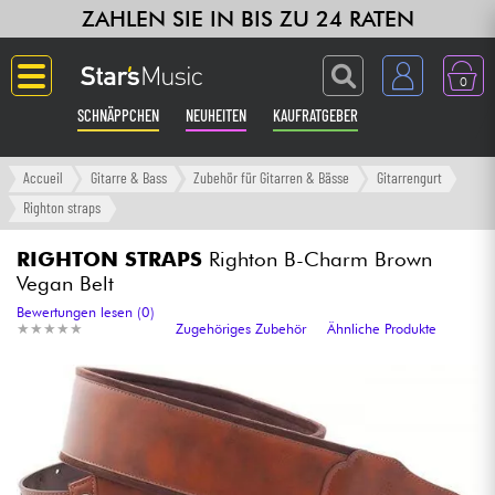
ZAHLEN SIE IN BIS ZU 24 RATEN
0
SCHNÄPPCHEN
NEUHEITEN
KAUFRATGEBER
Langue
Accueil
Gitarre & Bass
Zubehör für Gitarren & Bässe
Gitarrengurt
Righton straps
Gitarre & Bass
RIGHTON STRAPS
Righton B-Charm Brown
Vegan Belt
Verstärker & Effekte
Bewertungen lesen (0)
★
★
★
★
★
★
★
★
★
★
Zugehöriges Zubehör
Ähnliche Produkte
Klaviere & Piano
Synths & samplers
Studio