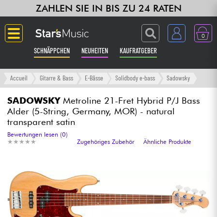
ZAHLEN SIE IN BIS ZU 24 RATEN
0
SCHNÄPPCHEN
NEUHEITEN
KAUFRATGEBER
Langue
Accueil
Gitarre & Bass
E-Bässe
Solidbody e-bass
Sadowsky
Gitarre & Bass
SADOWSKY
Metroline 21-Fret Hybrid P/J Bass
Alder (5-String, Germany, MOR) - natural
transparent satin
Verstärker & Effekte
Bewertungen lesen (0)
★
★
★
★
★
★
★
★
★
★
Zugehöriges Zubehör
Ähnliche Produkte
Klaviere & Piano
Synths & samplers
Studio