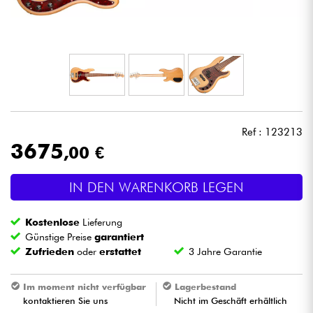
Kopfhörer
Mikros
DJ
Live-Sound
Ref : 123213
3675
,00 €
Licht
IN DEN WARENKORB LEGEN
Drums
Kostenlose
Lieferung
Blasinstrumente
Günstige Preise
garantiert
Zufrieden
oder
erstattet
3 Jahre Garantie
Violinen & Quartett
Im moment nicht verfügbar
Lagerbestand
kontaktieren Sie uns
Nicht im Geschäft erhältlich
Kinder