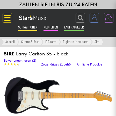
ZAHLEN SIE IN BIS ZU 24 RATEN
0
SCHNÄPPCHEN
NEUHEITEN
KAUFRATGEBER
Langue
Accueil
Gitarre & Bass
E-Gitarre
E-gitarre in str-form
Sire
Gitarre & Bass
SIRE
Larry Carlton S5 - black
Bewertungen lesen (2)
★
★
★
★
★
★
★
★
★
★
Zugehöriges Zubehör
Ähnliche Produkte
Verstärker & Effekte
Klaviere & Piano
Synths & samplers
Studio