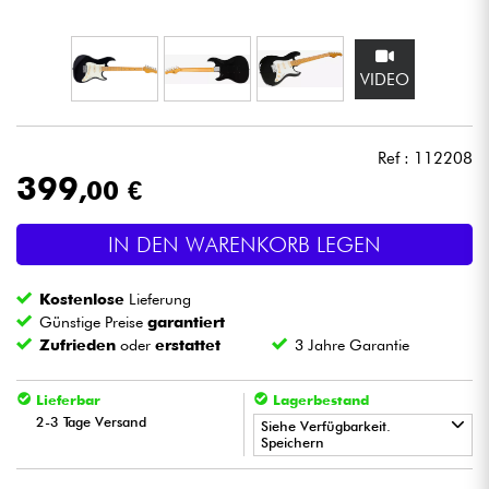
Kopfhörer
VIDEO
Mikros
DJ
Ref : 112208
399
,00 €
Live-Sound
IN DEN WARENKORB LEGEN
Licht
Kostenlose
Lieferung
Drums
Günstige Preise
garantiert
Zufrieden
oder
erstattet
3 Jahre Garantie
Blasinstrumente
Lieferbar
Lagerbestand
2-3 Tage Versand
Violinen & Quartett
Siehe Verfügbarkeit.
Speichern
•
Kinder
Star
'
S
Music
BORDEAUX