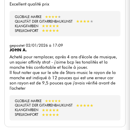
Excellent qualité prix
GLOBALE MARKE
★
★
★
★
★
★
★
★
★
★
★
★
★
★
★
★
★
★
★
★
QUALITÄT DER GITARRENBAUKUNST
★
★
★
★
★
★
★
★
★
★
KLANGFARBEN
★
★
★
★
★
★
★
★
★
★
SPIELKOMFORT
gepostet 02/01/2026 à 17:09
JOHN A.
Acheté pour remplacer, après 4 ans d'école de musique,
un squier affinity strat - j'aime bcp les tonalités et la
manche très confortable et facile à jouer.
Il faut noter que sur le site de Stars-music le rayon de la
manche est indiqué à 12 pouces qui est une erreur car
son rayon est de 9,5 pouces que j'avais vérifié avant de
l'acheter
GLOBALE MARKE
★
★
★
★
★
★
★
★
★
★
★
★
★
★
★
★
★
★
★
★
QUALITÄT DER GITARRENBAUKUNST
★
★
★
★
★
★
★
★
★
★
KLANGFARBEN
★
★
★
★
★
★
★
★
★
★
SPIELKOMFORT