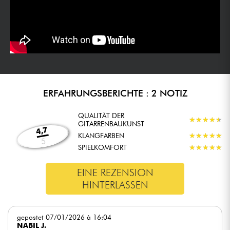
ERFAHRUNGSBERICHTE : 2 NOTIZ
QUALITÄT DER
★
★
★
★
★
★
★
★
★
★
GITARRENBAUKUNST
4,7
KLANGFARBEN
★
★
★
★
★
★
★
★
★
★
5
SPIELKOMFORT
★
★
★
★
★
★
★
★
★
★
EINE REZENSION
HINTERLASSEN
gepostet 07/01/2026 à 16:04
NABIL J.