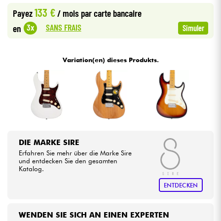
133 €
Payez
/ mois
par carte bancaire
Kabel & Zubehöre
SANS FRAIS
3x
en
Simuler
HiFi
Variation(en) dieses Produkts.
Bundle
Sehen Sie sich unsere Marken an
DIE MARKE SIRE
Erfahren Sie mehr über die Marke Sire
und entdecken Sie den gesamten
Katalog.
ENTDECKEN
WENDEN SIE SICH AN EINEN EXPERTEN