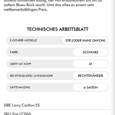
äußerst attraktiven Klang, der von kristallklarem bis hin zu
sattem Blues-Rock reicht. Und das alles zu einem sehr
wettbewerbsfähigen Preis.
TECHNISCHES ARBEITSBLATT
STR (ODER NAHE DAVON)
E-GITARRE MODELLE
SCHWARZ
FARBE
JA
GRIFF MIT KOPF
RECHTSHÄNDER
RECHTSHÄNDER/ LINKSHÄNDER
6 SAITEN
SAITENANZAHL
SIRE Larry Carlton S5
SKU Sire LC066