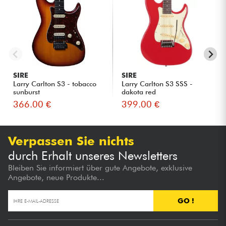
SIRE
SIRE
Larry Carlton S3 - tobacco
Larry Carlton S3 SSS -
sunburst
dakota red
366.00 €
399.00 €
Verpassen Sie nichts
durch Erhalt unseres Newsletters
Bleiben Sie informiert über gute Angebote, exklusive
Angebote, neue Produkte...
GO !