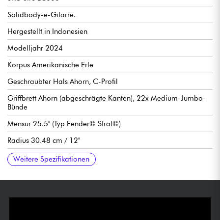
Solidbody-e-Gitarre.
Hergestellt in Indonesien
Modelljahr 2024
Korpus Amerikanische Erle
Geschraubter Hals Ahorn, C-Profil
Griffbrett Ahorn (abgeschrägte Kanten), 22x Medium-Jumbo-
Bünde
Mensur 25.5" (Typ Fender© Strat©)
Radius 30.48 cm / 12"
Hals- bis Sattelbreite 42 mm
Single-coil Tonabnehmer Sire LC Super-V
Lautstärke
Ton
5-fach Tonabnehmerwahlschalter
Steg / Traditional Vibrato Sire S7V 2-Post Bridge (Steel Block
Locking-Mechaniken Sire Premium Locking Tuner
Hochglanz-Finish
Weitere Spezifikationen
and Steel Bent Saddle)