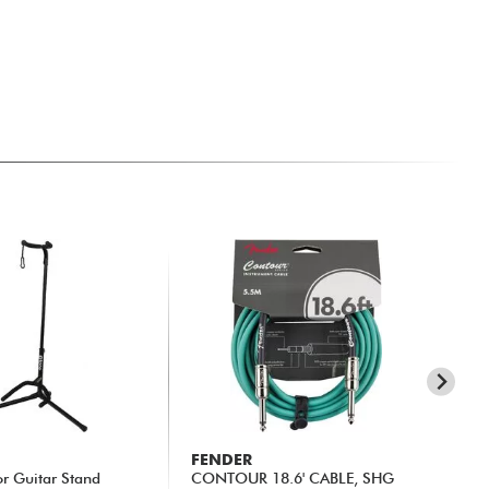
FENDER
X-
or Guitar Stand
CONTOUR 18.6' CABLE, SHG
XG