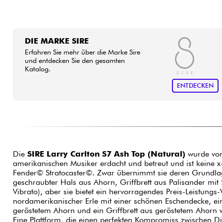
DIE MARKE SIRE
Erfahren Sie mehr über die Marke Sire
und entdecken Sie den gesamten
Katalog.
ENTDECKEN
Die
SIRE Larry Carlton S7 Ash Top (Natural)
wurde vo
amerikanischen Musiker erdacht und betreut und ist keine x
Fender© Stratocaster©. Zwar übernimmt sie deren Grundlag
geschraubter Hals aus Ahorn, Griffbrett aus Palisander mit 2
Vibrato), aber sie bietet ein hervorragendes Preis-Leistungs
nordamerikanischer Erle mit einer schönen Eschendecke, ei
geröstetem Ahorn und ein Griffbrett aus geröstetem Ahorn 
Eine Plattform, die einen perfekten Kompromiss zwischen Di