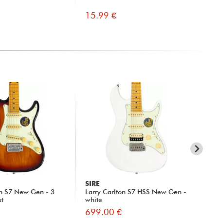
15.99 €
9.
SIRE
SI
on S7 New Gen - 3
Larry Carlton S7 HSS New Gen -
La
st
white
Tra
699.00 €
77