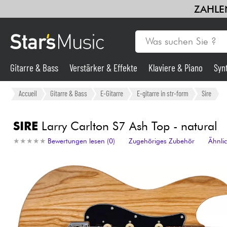
ZAHLEN
Gitarre & Bass
Verstärker & Effekte
Klaviere & Piano
Syn
Violinen & Quartett
Kinder
Kabel & Zubehöre
HiFi
Bund
Gitarre & Bass
Accueil
Gitarre & Bass
E-Gitarre
E-gitarre in str-form
Sire
Synths & samplers
SIRE
Larry Carlton S7 Ash Top - natural
★
★
★
★
★
★
★
★
★
★
Bewertungen lesen (0)
Zugehöriges Zubehör
Ähnli
Mikros
Licht
Violinen & Quartett