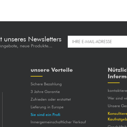
t unseres Newsletters
 Angebote, neue Produkte...
unsere Vorteile
Nützli
Inform
Sichere Bezahlung
kontaktier
3 Jahre Garantie
Wer sind wi
Zufrieden oder erstattet
Unsere Ges
Lieferung in Europe
Konsultier
Sie sind ein Profi
Kaufratge
Innergemeinschaftlicher Verkauf
Geschäfts