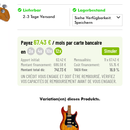
Lieferbar
Lagerbestand
2-3 Tage Versand
Siehe Verfügbarkeit.
Speichern
•
Star
'
S
Music
LYON
67.43 €
Payez
/ mois
par carte bancaire
•
Star
'
S
Music
TOULOUSE
3x
4x
10x
12x
en
Simuler
Apport initial:
62.42 €
Mensualités:
11 x 67.43 €
Montant financement:
686.58 €
Coût financement:
55.15 €
Montant total dù:
741.73 €
TAEG fixe:
16.9 %
UN CRÉDIT VOUS ENGAGE ET DOIT ÊTRE REMBOURSÉ. VÉRIFIEZ
VOS CAPACITÉS DE REMBOURSEMENT AVANT DE VOUS ENGAGER.
Variation(en) dieses Produkts.