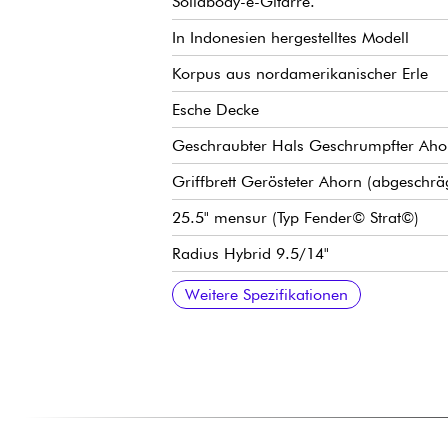
Solidbody-e-Gitarre.
In Indonesien hergestelltes Modell
Korpus aus nordamerikanischer Erle
Esche Decke
Geschraubter Hals Geschrumpfter Ahor
Griffbrett Gerösteter Ahorn (abgeschr
25.5" mensur (Typ Fender© Strat©)
Radius Hybrid 9.5/14"
Hals- bis Sattelbreite 42 mm
HSS Sire Super Pickup-Set
Volumen
Tone
5-fach Tonabnehmerwahlschalter
Steg / traditionelles Vibrato Sire Mode
stimmmechaniken Sire Premium Lockin
Graphtech Tusq sattel
Hochglanz-Finish
Weitere Spezifikationen