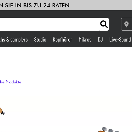
 SIE IN BIS ZU 24 RATEN
ths & samplers
Studio
Kopfhörer
Mikros
DJ
Live-Sound
le
Sehen Sie sich unsere Marken an
Verstärker & Effekte
Studio
che Produkte
DJ
Drums
Kinder