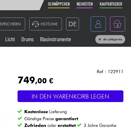
SCHNÄPPCHEN
NEUHEITEN
KAUFRATGEBER
DE
SPEICHERN
HOTLINE
0
France
Licht
Drums
Blasinstrumente
de catégories
Belgique
Klaviere & Piano
België
Kopfhörer
España
Ref : 122911
749
,00 €
Nederland
Live-Sound
English
IN DEN WARENKORB LEGEN
Blasinstrumente
Kostenlose
Lieferung
Kabel & Zubehöre
Günstige Preise
garantiert
Zufrieden
oder
erstattet
3 Jahre Garantie