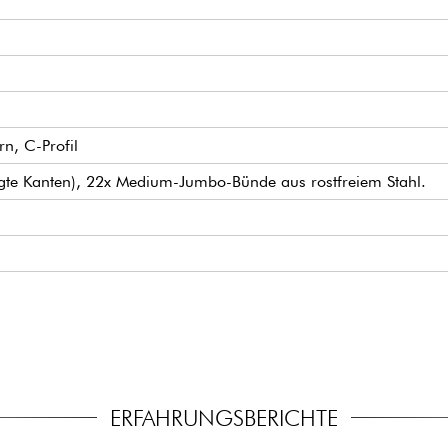
n, C-Profil
ägte Kanten), 22x Medium-Jumbo-Bünde aus rostfreiem Stahl.
rn Tremolo
g Tuners
ERFAHRUNGSBERICHTE