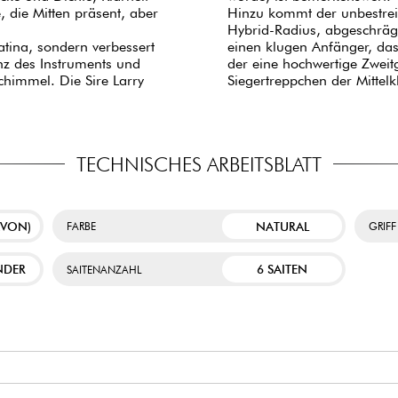
 die Mitten präsent, aber
Hinzu kommt der unbestrei
Hybrid-Radius, abgeschräg
atina, sondern verbessert
einen klugen Anfänger, das
anz des Instruments und
der eine hochwertige Zweitg
chimmel. Die Sire Larry
Siegertreppchen der Mittelk
TECHNISCHES ARBEITSBLATT
AVON)
NATURAL
FARBE
GRIFF
NDER
6 SAITEN
SAITENANZAHL