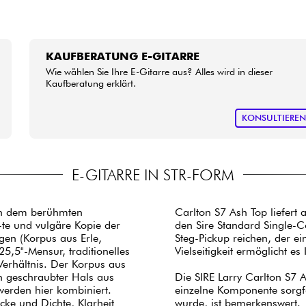
KAUFBERATUNG E-GITARRE
Wie wählen Sie Ihre E-Gitarre aus? Alles wird in dieser
Kaufberatung erklärt.
KONSULTIERE
E-GITARRE IN STR-FORM
n dem berühmten
Carlton S7 Ash Top liefert 
-te und vulgäre Kopie der
den Sire Standard Single-C
en (Korpus aus Erle,
Steg-Pickup reichen, der e
5,5"-Mensur, traditionelles
Vielseitigkeit ermöglicht e
-Verhältnis. Der Korpus aus
n geschraubter Hals aus
Die SIRE Larry Carlton S7 A
werden hier kombiniert.
einzelne Komponente sorgfäl
cke und Dichte, Klarheit
wurde, ist bemerkenswert.