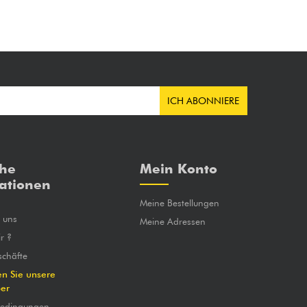
ICH ABONNIERE
che
Mein Konto
ationen
Meine Bestellungen
e uns
Meine Adressen
r ?
chäfte
en Sie unsere
ber
bedingungen