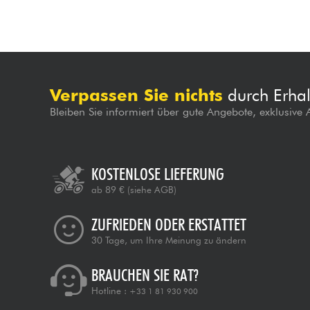
Verpassen Sie nichts
durch Erhal
Bleiben Sie informiert über gute Angebote, exklusive
KOSTENLOSE LIEFERUNG
ab 89 €
(siehe AGB)
ZUFRIEDEN ODER ERSTATTET
30 Tage, um Ihre Meinung zu ändern
BRAUCHEN SIE RAT?
Hotline :
+33 1 81 930 900