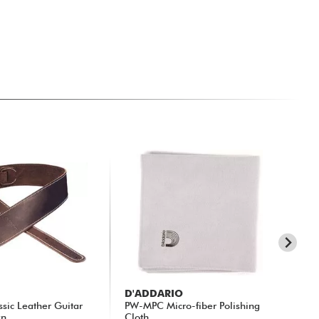
D'ADDARIO
X-
ssic Leather Guitar
PW-MPC Micro-fiber Polishing
X10
wn
Cloth
(M)