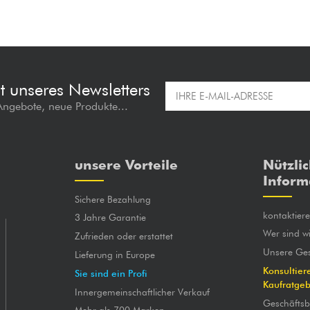
t unseres Newsletters
 Angebote, neue Produkte...
unsere Vorteile
Nützli
Inform
Sichere Bezahlung
kontaktier
3 Jahre Garantie
Wer sind wi
Zufrieden oder erstattet
Unsere Ges
Lieferung in Europe
Konsultier
Sie sind ein Profi
Kaufratge
Innergemeinschaftlicher Verkauf
Geschäfts