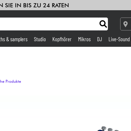
 SIE IN BIS ZU 24 RATEN
ths & samplers
Studio
Kopfhörer
Mikros
DJ
Live-Sound
Verstärker & Effekte
Studio
che Produkte
DJ
Drums
Kinder