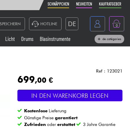
SCHNÄPPCHEN
NEUHEITEN
KAUFRATGEBER
DE
SPEICHERN
HOTLINE
0
France
Licht
Drums
Blasinstrumente
de catégories
Belgique
Klaviere & Piano
België
Kopfhörer
España
Ref : 123021
699
,00 €
Nederland
Live-Sound
English
IN DEN WARENKORB LEGEN
Blasinstrumente
Kostenlose
Lieferung
Kabel & Zubehöre
Günstige Preise
garantiert
Zufrieden
oder
erstattet
3 Jahre Garantie