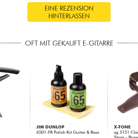
EINE REZENSION
HINTERLASSEN
OFT MIT GEKAUFT E-GITARRE
JIM DUNLOP
X-TONE
6501-FR Polish Kit Guitar & Bass
xg 3151 Cla
Strap - Bro