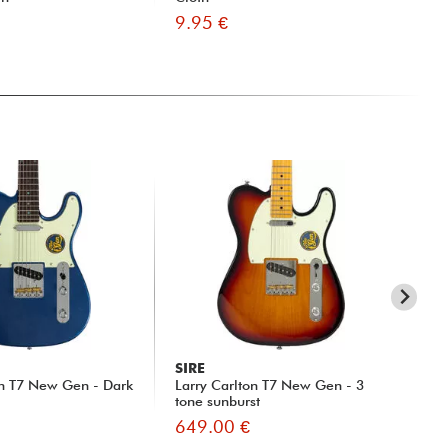
9.95 €
10
SIRE
SI
on T7 New Gen - Dark
Larry Carlton T7 New Gen - 3
La
tone sunburst
nat
649.00 €
65