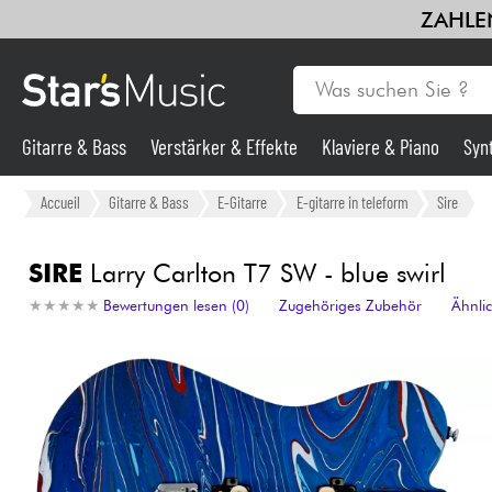
ZAHLEN
Gitarre & Bass
Verstärker & Effekte
Klaviere & Piano
Syn
Gitarre & Bass
Accueil
Gitarre & Bass
E-Gitarre
E-gitarre in teleform
Sire
Synths & samplers
SIRE
Larry Carlton T7 SW - blue swirl
★
★
★
★
★
★
★
★
★
★
Bewertungen lesen (0)
Zugehöriges Zubehör
Ähnli
Mikros
Licht
Violinen & Quartett