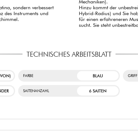
Mechaniken).
atina, sondern verbessert
Hinzu kommt der unbestrei
anz des Instruments und
Hybrid-Radius) und Sie hab
Schimmel.
für einen erfahreneren Mus
sucht. Sie steht unbestreit
TECHNISCHES ARBEITSBLATT
AVON)
BLAU
FARBE
GRIFF
NDER
6 SAITEN
SAITENANZAHL