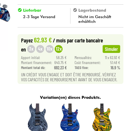
Lieferbar
Lagerbestand
2-3 Tage Versand
Nicht im Geschäft
erhältlich
62.93 €
Payez
/ mois
par carte bancaire
3x
4x
10x
12x
en
Simuler
Apport initial:
58.25 €
Mensualités:
11 x 62.93 €
Montant financement:
640.75 €
Coût financement:
51.48 €
Montant total dù:
692.23 €
TAEG fixe:
16.9 %
UN CRÉDIT VOUS ENGAGE ET DOIT ÊTRE REMBOURSÉ. VÉRIFIEZ
VOS CAPACITÉS DE REMBOURSEMENT AVANT DE VOUS ENGAGER.
Variation(en) dieses Produkts.