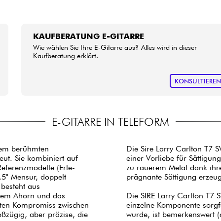
KAUFBERATUNG E-GITARRE
Wie wählen Sie Ihre E-Gitarre aus? Alles wird in dieser
Kaufberatung erklärt.
KONSULTIERE
E-GITARRE IN TELEFORM
em berühmten
Die Sire Larry Carlton T7 
ut. Sie kombiniert auf
einer Vorliebe für Sättigu
Referenzmodelle (Erle-
zu rauerem Metal dank ih
.5" Mensur, doppelt
prägnante Sättigung erze
 besteht aus
etem Ahorn und das
Die SIRE Larry Carlton T7 S
fekten Kompromiss zwischen
einzelne Komponente sorgfäl
ßzügig, aber präzise, die
wurde, ist bemerkenswert 