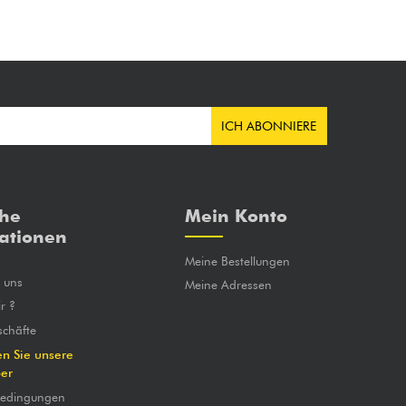
ICH ABONNIERE
che
Mein Konto
ationen
Meine Bestellungen
e uns
Meine Adressen
r ?
chäfte
en Sie unsere
ber
bedingungen