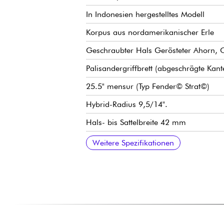
In Indonesien hergestelltes Modell
Korpus aus nordamerikanischer Erle
Geschraubter Hals Gerösteter Ahorn, C
Palisandergriffbrett (abgeschrägte Ka
25.5" mensur (Typ Fender© Strat©)
Hybrid-Radius 9,5/14".
Hals- bis Sattelbreite 42 mm
Humbucker-tonabnehmer Sire Super-Mo
Lautstärke
Ton
5-fach Tonabnehmerwahlschalter
Steg / traditionelles Vibrato Sire Mode
stimmmechaniken Sire Premium Lockin
Hochglanz-Finish
Weitere Spezifikationen