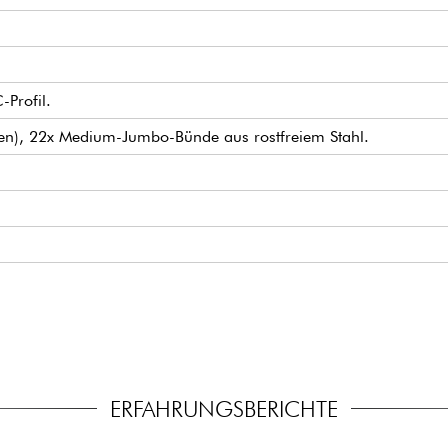
-Profil.
nten), 22x Medium-Jumbo-Bünde aus rostfreiem Stahl.
dern Doppelter Pickup.
rn Tremolo
g Tuners
ERFAHRUNGSBERICHTE