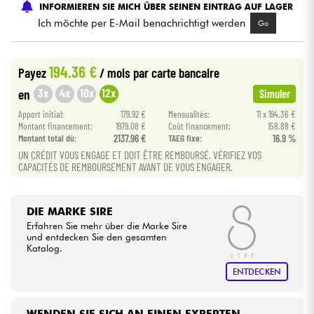
INFORMIEREN SIE MICH ÜBER SEINEN EINTRAG AUF LAGER
Ich möchte per E-Mail benachrichtigt werden
Go
Kabel & Zubehöre
194.36 €
Payez
/ mois
par carte bancaire
HiFi
3x
4x
10x
12x
en
Simuler
Bundle
Apport initial:
179.92 €
Mensualités:
11 x 194.36 €
Montant financement:
1979.08 €
Coût financement:
158.88 €
Montant total dù:
2137.96 €
TAEG fixe:
16.9 %
Sehen Sie sich unsere Marken an
UN CRÉDIT VOUS ENGAGE ET DOIT ÊTRE REMBOURSÉ. VÉRIFIEZ VOS
CAPACITÉS DE REMBOURSEMENT AVANT DE VOUS ENGAGER.
DIE MARKE SIRE
Erfahren Sie mehr über die Marke Sire
und entdecken Sie den gesamten
Katalog.
ENTDECKEN