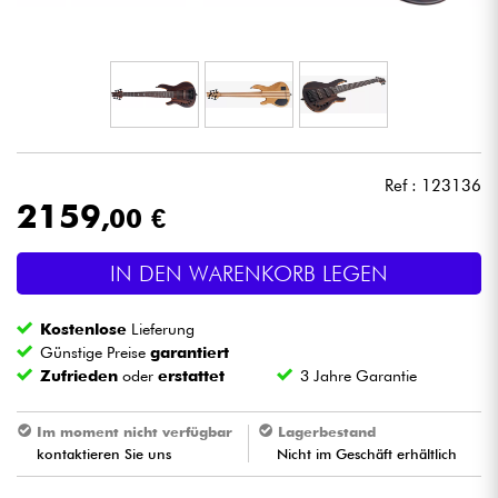
Kopfhörer
Mikros
DJ
Ref : 123136
Live-Sound
2159
,00 €
Licht
IN DEN WARENKORB LEGEN
Drums
Kostenlose
Lieferung
Günstige Preise
garantiert
Blasinstrumente
Zufrieden
oder
erstattet
3 Jahre Garantie
Im moment nicht verfügbar
Lagerbestand
Violinen & Quartett
kontaktieren Sie uns
Nicht im Geschäft erhältlich
Kinder