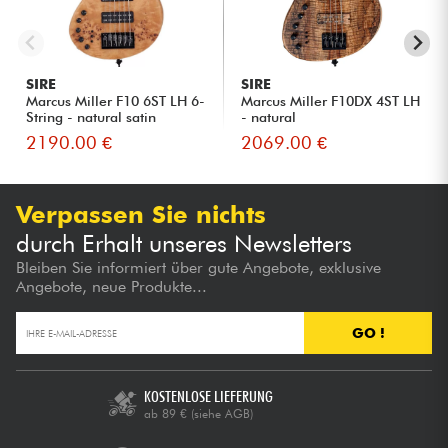
SIRE
SIRE
Marcus Miller F10 6ST LH 6-
Marcus Miller F10DX 4ST LH
String - natural satin
- natural
2190.00 €
2069.00 €
Verpassen Sie nichts
durch Erhalt unseres Newsletters
Bleiben Sie informiert über gute Angebote, exklusive
Angebote, neue Produkte...
GO !
KOSTENLOSE LIEFERUNG
ab 89 €
(siehe AGB)