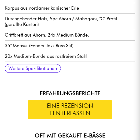
Korpus aus nordamerikanischer Erle
Durchgehender Hals, 5pc Ahorn / Mahagoni, "C" Profil
(gerollte Kanten)
Griffbrett aus Ahorn, 24x Medium Bünde.
35" Mensur (Fender Jazz Bass Stil)
20x Medium-Bünde aus rostfreiem Stahl
Griffbrettradius / Radius 12"
Halsbreite 1. Bund 54 mm
Marcus Custom-H Revolution Set Pickups
Sire Marcus Heritage-3 Elektronik, aktiv/passiv abschaltbar
Lautstärke
Tone
Blender
Treble
Middle / Frequency (konzentrisches Potentiometer)
Bass
Mini-Schalter (zum Umschalten zwischen aktiv / passiv)
Steg Sire Marcus Miller Marcus Heavymass Custom
stimmmechaniken Sire Premium Diecasting Gear
Knochensattel
Hochglanz Korpus Finish
Satin Hals Finish
Verkauft mit Sire Hartschalenkoffer
Weitere Spezifikationen
(18V über 2x 9V-Batterien)
ERFAHRUNGSBERICHTE
EINE REZENSION
HINTERLASSEN
OFT MIT GEKAUFT E-BÄSSE