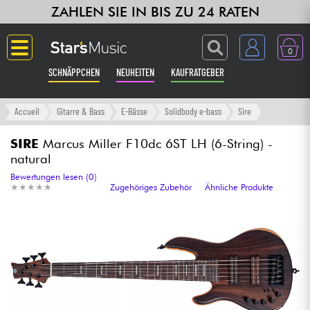
ZAHLEN SIE IN BIS ZU 24 RATEN
0
SCHNÄPPCHEN
NEUHEITEN
KAUFRATGEBER
Langue
Accueil
Gitarre & Bass
E-Bässe
Solidbody e-bass
Sire
Gitarre & Bass
SIRE
Marcus Miller F10dc 6ST LH (6-String) -
natural
Verstärker & Effekte
Bewertungen lesen (0)
★
★
★
★
★
★
★
★
★
★
Zugehöriges Zubehör
Ähnliche Produkte
Klaviere & Piano
Synths & samplers
Studio