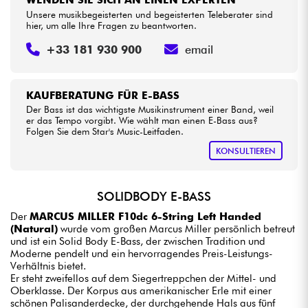
WENDEN SIE SICH AN EINEN EXPERTEN
Unsere musikbegeisterten und begeisterten Teleberater sind
hier, um alle Ihre Fragen zu beantworten.
+33 181 930 900
email
KAUFBERATUNG FÜR E-BASS
Der Bass ist das wichtigste Musikinstrument einer Band, weil
er das Tempo vorgibt. Wie wählt man einen E-Bass aus?
Folgen Sie dem Star's Music-Leitfaden.
KONSULTIEREN
SOLIDBODY E-BASS
Der
MARCUS MILLER F10dc 6-String Left Handed
(Natural)
wurde vom großen Marcus Miller persönlich betreut
und ist ein Solid Body E-Bass, der zwischen Tradition und
Moderne pendelt und ein hervorragendes Preis-Leistungs-
Verhältnis bietet.
Er steht zweifellos auf dem Siegertreppchen der Mittel- und
Oberklasse. Der Korpus aus amerikanischer Erle mit einer
schönen Palisanderdecke, der durchgehende Hals aus fünf