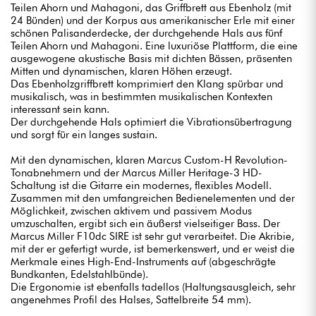
Teilen Ahorn und Mahagoni, das Griffbrett aus Ebenholz (mit
24 Bünden) und der Korpus aus amerikanischer Erle mit einer
schönen Palisanderdecke, der durchgehende Hals aus fünf
Teilen Ahorn und Mahagoni. Eine luxuriöse Plattform, die eine
ausgewogene akustische Basis mit dichten Bässen, präsenten
Mitten und dynamischen, klaren Höhen erzeugt.
Das Ebenholzgriffbrett komprimiert den Klang spürbar und
musikalisch, was in bestimmten musikalischen Kontexten
interessant sein kann.
Der durchgehende Hals optimiert die Vibrationsübertragung
und sorgt für ein langes sustain.
Mit den dynamischen, klaren Marcus Custom-H Revolution-
Tonabnehmern und der Marcus Miller Heritage-3 HD-
Schaltung ist die Gitarre ein modernes, flexibles Modell.
Zusammen mit den umfangreichen Bedienelementen und der
Möglichkeit, zwischen aktivem und passivem Modus
umzuschalten, ergibt sich ein äußerst vielseitiger Bass. Der
Marcus Miller F10dc SIRE ist sehr gut verarbeitet. Die Akribie,
mit der er gefertigt wurde, ist bemerkenswert, und er weist die
Merkmale eines High-End-Instruments auf (abgeschrägte
Bundkanten, Edelstahlbünde).
Die Ergonomie ist ebenfalls tadellos (Haltungsausgleich, sehr
angenehmes Profil des Halses, Sattelbreite 54 mm).