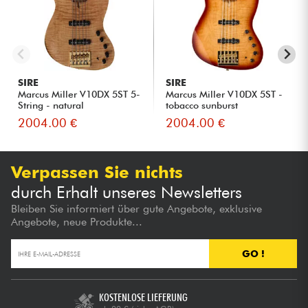
SIRE
SIRE
Marcus Miller V10DX 5ST 5-
Marcus Miller V10DX 5ST -
String - natural
tobacco sunburst
2004.00 €
2004.00 €
Verpassen Sie nichts
durch Erhalt unseres Newsletters
Bleiben Sie informiert über gute Angebote, exklusive
Angebote, neue Produkte...
GO !
KOSTENLOSE LIEFERUNG