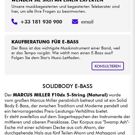
WENDEN SIE SICH AN EINEN EXPERTEN
Unsere musikbegeisterten und begeisterten Teleberater sind
hier, um alle Ihre Fragen zu beantworten.
+33 181 930 900
email
KAUFBERATUNG FÜR E-BASS
Der Bass ist das wichtigste Musikinstrument einer Band, weil
er das Tempo vorgibt. Wie wählt man einen E-Bass aus?
Folgen Sie dem Star's Music-Leitfaden.
KONSULTIEREN
SOLIDBODY E-BASS
Der
MARCUS MILLER F10dx 5-String (Natural)
wurde
vom großen Marcus Miller persönlich betreut und ist ein Solid
Body E-Bass, der zwischen Tradition und Moderne pendelt und
ein hervorragendes Preis-Leistungs-Verhältnis bietet.
Er steht zweifellos auf dem Siegertreppchen der Instrumente der
mittleren und oberen Preisklasse. Der Korpus aus "Swamp Ash"-
Esche mit einer schönen Decke aus coti-Ahorn, der
durchgehende Hals aus fünf Teilen Ahorn und Mahagoni und