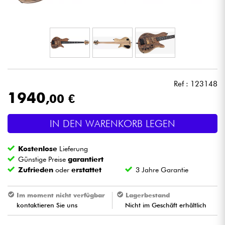
Kopfhörer
Mikros
DJ
Ref : 123148
Live-Sound
1940
,00 €
Licht
IN DEN WARENKORB LEGEN
Drums
Kostenlose
Lieferung
Günstige Preise
garantiert
Blasinstrumente
Zufrieden
oder
erstattet
3 Jahre Garantie
Im moment nicht verfügbar
Lagerbestand
Violinen & Quartett
kontaktieren Sie uns
Nicht im Geschäft erhältlich
Kinder