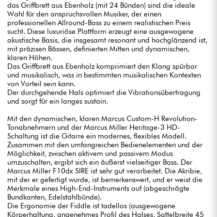
das Griffbrett aus Ebenholz (mit 24 Bünden) sind die ideale
Wahl für den anspruchsvollen Musiker, der einen
professionellen Allround-Bass zu einem realistischen Preis
sucht. Diese luxuriöse Plattform erzeugt eine ausgewogene
akustische Basis, die insgesamt resonant und hochglänzend ist,
mit präzisen Bässen, definierten Mitten und dynamischen,
klaren Höhen.
Das Griffbrett aus Ebenholz komprimiert den Klang spürbar
und musikalisch, was in bestimmten musikalischen Kontexten
von Vorteil sein kann.
Der durchgehende Hals optimiert die Vibrationsübertragung
und sorgt für ein langes sustain.
Mit den dynamischen, klaren Marcus Custom-H Revolution-
Tonabnehmern und der Marcus Miller Heritage-3 HD-
Schaltung ist die Gitarre ein modernes, flexibles Modell.
Zusammen mit den umfangreichen Bedienelementen und der
Möglichkeit, zwischen aktivem und passivem Modus
umzuschalten, ergibt sich ein äußerst vielseitiger Bass. Der
Marcus Miller F10dx SIRE ist sehr gut verarbeitet. Die Akribie,
mit der er gefertigt wurde, ist bemerkenswert, und er weist die
Merkmale eines High-End-Instruments auf (abgeschrägte
Bundkanten, Edelstahlbünde).
Die Ergonomie der Fiddle ist tadellos (ausgewogene
Körperhaltung, angenehmes Profil des Halses, Sattelbreite 45