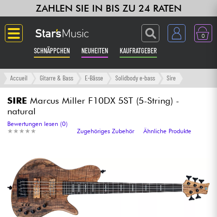
ZAHLEN SIE IN BIS ZU 24 RATEN
0
SCHNÄPPCHEN
NEUHEITEN
KAUFRATGEBER
Langue
Accueil
Gitarre & Bass
E-Bässe
Solidbody e-bass
Sire
Gitarre & Bass
SIRE
Marcus Miller F10DX 5ST (5-String) -
natural
Verstärker & Effekte
Bewertungen lesen (0)
★
★
★
★
★
★
★
★
★
★
Zugehöriges Zubehör
Ähnliche Produkte
Klaviere & Piano
Synths & samplers
Studio