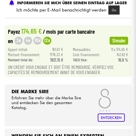
INFORMIEREN SIE MICH ÜBER SEINEN EINTRAG AUF LAGER
Ich möchte per E-Mail benachrichtigt werden
Go
Kabel & Zubehöre
174.65 €
Payez
/ mois
par carte bancaire
HiFi
3x
4x
10x
12x
en
Simuler
Bundle
Apport initial:
161.67 €
Mensualités:
11 x 174.65 €
Montant financement:
1778.33 €
Coût financement:
142.82 €
Montant total dù:
1921.15 €
TAEG fixe:
16.9 %
Sehen Sie sich unsere Marken an
UN CRÉDIT VOUS ENGAGE ET DOIT ÊTRE REMBOURSÉ. VÉRIFIEZ VOS
CAPACITÉS DE REMBOURSEMENT AVANT DE VOUS ENGAGER.
DIE MARKE SIRE
Erfahren Sie mehr über die Marke Sire
und entdecken Sie den gesamten
Katalog.
ENTDECKEN