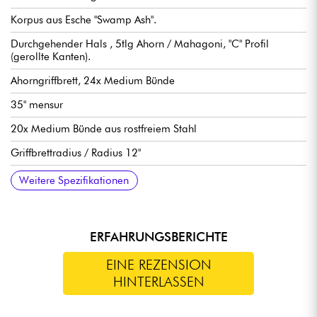
Korpus aus Esche "Swamp Ash".
Durchgehender Hals , 5tlg Ahorn / Mahagoni, "C" Profil
(gerollte Kanten).
Ahorngriffbrett, 24x Medium Bünde
35" mensur
20x Medium Bünde aus rostfreiem Stahl
Griffbrettradius / Radius 12"
Halsbreite 1. Bund 45 mm
Tonabnehmer Marcus Custom-H Revolution Set
Sire Marcus Heritage-3 Elektronik, aktiv/passiv abschaltbar
Lautstärke
Tone
Blender
Bass (Treble)
Middle / Frequency (konzentrische Potentiometer)
Bass
Mini-Schalter (zur Umschaltung aktiv / passiv)
Steg Sire Marcus Miller Marcus Heavymass Custom
stimmmechaniken Sire Premium Diecasting Gear
Knochensattel
Hochglanz Korpus Finish
Satin Hals Finish
Verkauft mit Sire Hartschalenkoffer
Weitere Spezifikationen
(18v über 2x 9v Batterien)
ERFAHRUNGSBERICHTE
EINE REZENSION
HINTERLASSEN