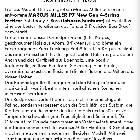
SOLIDBODY E-BASS
Fretless-Modell Der vom großen Marcus Miller persönlich
entworfene
MARCUS MILLER P7 New Gen 4-String
Fretless
Solidbody E-Bass
(Tobacco Sunburst)
ist zweifellos
eine der besten Iterationen des Fender© Precision Bass© auf
dem Markt.
Er übernimmt dessen Grundprinzipien (Erle-Korpus,
geschraubter Hals aus Ahorn, 34"-Mensur) und bietet ein
hervorragendes Preis-Leistungs-Verhältnis. Der Korpus besteht
aus amerikanischer Erle, der geschraubte Hals aus geröstetem
Ahorn und das Griffbrett aus Ebenholz. Eine positiv
traditionelle, zeitlose Plattform. Sie erzeugt eine breite,
dynamische akustische Basis mit dichten Bässen und Mitten und
klaren Höhen.
Das Ebenholzgriffbrett komprimiert den Klang spürbar und
musikalisch, was in bestimmten musikalischen Kontexten
interessant sein kann.
Der Röstprozess verleiht dem Holz nicht nur eine elegante
Patina, sondern verbessert auch die Stabilität, das Sustain, die
Klarheit und die Resonanz des Instruments und schützt es vor
Temperaturschwankungen, Feuchtigkeit und Schimmel. Die
Gitarre ist im Grunde genommen ein Vintage-Instrument, aber
die Tonabnehmer und die Marcus Miller Heritage-3-Schaltung
machen sie zu einem modernen, flexiblen Modell. Mit zwei
Tonabnehmern in einer hybriden Precision/Jazz Bass-