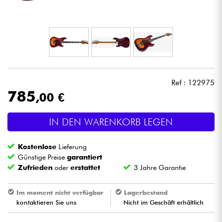
Kopfhörer
Mikros
DJ
Ref : 122975
Live-Sound
785
,00 €
Licht
IN DEN WARENKORB LEGEN
Drums
Kostenlose
Lieferung
Günstige Preise
garantiert
Blasinstrumente
Zufrieden
oder
erstattet
3 Jahre Garantie
Im moment nicht verfügbar
Lagerbestand
Violinen & Quartett
kontaktieren Sie uns
Nicht im Geschäft erhältlich
Kinder