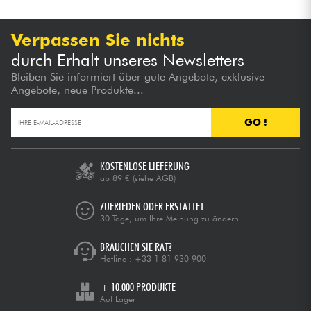
Verpassen Sie nichts
durch Erhalt unseres Newsletters
Bleiben Sie informiert über gute Angebote, exklusive
Angebote, neue Produkte...
GO !
KOSTENLOSE LIEFERUNG
ab 89 €
(siehe AGB)
ZUFRIEDEN ODER ERSTATTET
30 Tage, um Ihre Meinung zu ändern
BRAUCHEN SIE RAT?
Hotline :
+33 1 81 930 900
+ 10.000 PRODUKTE
Auf Lager