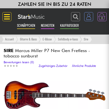
ZAHLEN SIE IN BIS ZU 24 RATEN
0
SCHNÄPPCHEN
NEUHEITEN
KAUFRATGEBER
Langue
Accueil
Gitarre & Bass
E-Bässe
Solidbody e-bass
Sire
Gitarre & Bass
SIRE
Marcus Miller P7 New Gen Fretless -
tobacco sunburst
Verstärker & Effekte
Bewertungen lesen (0)
★
★
★
★
★
★
★
★
★
★
Zugehöriges Zubehör
Ähnliche Produkte
Klaviere & Piano
Synths & samplers
Studio