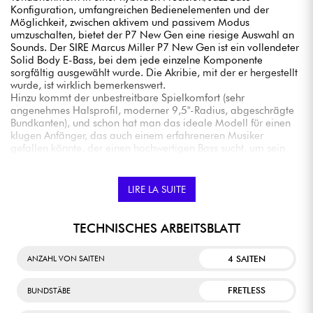
Konfiguration, umfangreichen Bedienelementen und der
Möglichkeit, zwischen aktivem und passivem Modus
umzuschalten, bietet der P7 New Gen eine riesige Auswahl an
Sounds. Der SIRE Marcus Miller P7 New Gen ist ein vollendeter
Solid Body E-Bass, bei dem jede einzelne Komponente
sorgfältig ausgewählt wurde. Die Akribie, mit der er hergestellt
wurde, ist wirklich bemerkenswert.
Hinzu kommt der unbestreitbare Spielkomfort (sehr
angenehmes Halsprofil, moderner 9,5"-Radius, abgeschrägte
Bundkanten), und schon hat man das ideale Modell für einen
klugen Anfänger, das auch einem erfahreneren Musiker
gefallen könnte, der einen hochwertigen Bass sucht, um sein
Arsenal zu erweitern. Er steht unbestreitbar auf dem
Siegertreppchen der Instrumente der mittleren Preisklasse.
LIRE LA SUITE
TECHNISCHES ARBEITSBLATT
4 SAITEN
ANZAHL VON SAITEN
FRETLESS
BUNDSTÄBE