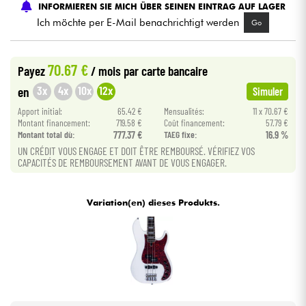
INFORMIEREN SIE MICH ÜBER SEINEN EINTRAG AUF LAGER
Ich möchte per E-Mail benachrichtigt werden
Go
Kabel & Zubehöre
70.67 €
Payez
/ mois
par carte bancaire
HiFi
3x
4x
10x
12x
en
Simuler
Bundle
Apport initial:
65.42 €
Mensualités:
11 x 70.67 €
Montant financement:
719.58 €
Coût financement:
57.79 €
Montant total dù:
777.37 €
TAEG fixe:
16.9 %
Sehen Sie sich unsere Marken an
UN CRÉDIT VOUS ENGAGE ET DOIT ÊTRE REMBOURSÉ. VÉRIFIEZ VOS
CAPACITÉS DE REMBOURSEMENT AVANT DE VOUS ENGAGER.
Variation(en) dieses Produkts.