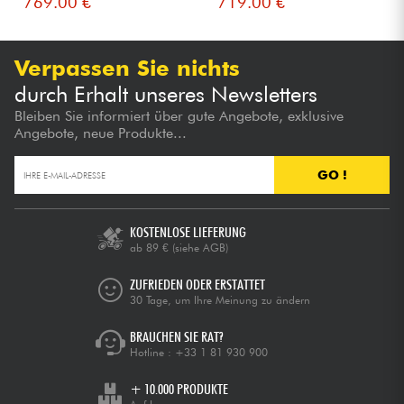
769.00 €
719.00 €
Verpassen Sie nichts
durch Erhalt unseres Newsletters
Bleiben Sie informiert über gute Angebote, exklusive
Angebote, neue Produkte...
GO !
KOSTENLOSE LIEFERUNG
ab 89 €
(siehe AGB)
ZUFRIEDEN ODER ERSTATTET
30 Tage, um Ihre Meinung zu ändern
BRAUCHEN SIE RAT?
Hotline :
+33 1 81 930 900
+ 10.000 PRODUKTE