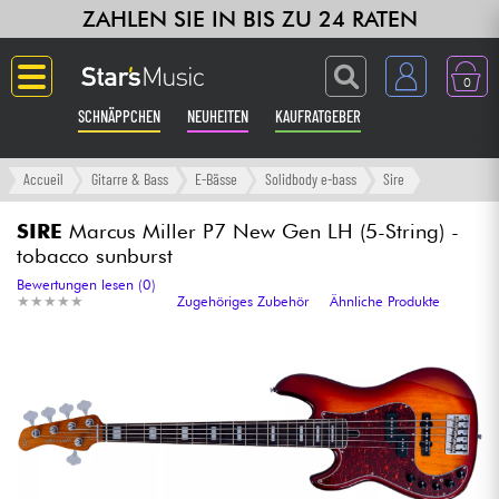
ZAHLEN SIE IN BIS ZU 24 RATEN
0
SCHNÄPPCHEN
NEUHEITEN
KAUFRATGEBER
Langue
Accueil
Gitarre & Bass
E-Bässe
Solidbody e-bass
Sire
Gitarre & Bass
SIRE
Marcus Miller P7 New Gen LH (5-String) -
tobacco sunburst
Verstärker & Effekte
Bewertungen lesen (0)
★
★
★
★
★
★
★
★
★
★
Zugehöriges Zubehör
Ähnliche Produkte
Klaviere & Piano
Synths & samplers
Studio