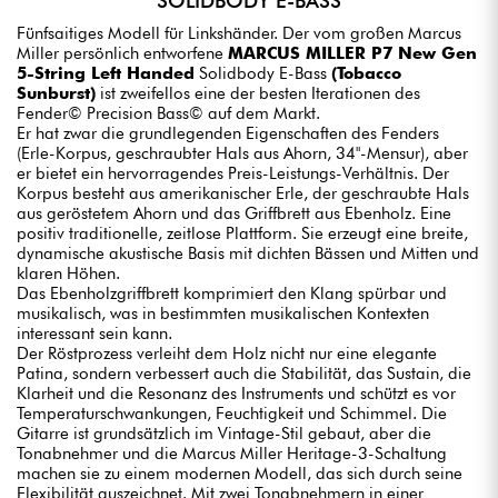
SOLIDBODY E-BASS
Fünfsaitiges Modell für Linkshänder. Der vom großen Marcus
Miller persönlich entworfene
MARCUS MILLER P7 New Gen
5-String Left Handed
Solidbody E-Bass
(Tobacco
Sunburst)
ist zweifellos eine der besten Iterationen des
Fender© Precision Bass© auf dem Markt.
Er hat zwar die grundlegenden Eigenschaften des Fenders
(Erle-Korpus, geschraubter Hals aus Ahorn, 34"-Mensur), aber
er bietet ein hervorragendes Preis-Leistungs-Verhältnis. Der
Korpus besteht aus amerikanischer Erle, der geschraubte Hals
aus geröstetem Ahorn und das Griffbrett aus Ebenholz. Eine
positiv traditionelle, zeitlose Plattform. Sie erzeugt eine breite,
dynamische akustische Basis mit dichten Bässen und Mitten und
klaren Höhen.
Das Ebenholzgriffbrett komprimiert den Klang spürbar und
musikalisch, was in bestimmten musikalischen Kontexten
interessant sein kann.
Der Röstprozess verleiht dem Holz nicht nur eine elegante
Patina, sondern verbessert auch die Stabilität, das Sustain, die
Klarheit und die Resonanz des Instruments und schützt es vor
Temperaturschwankungen, Feuchtigkeit und Schimmel. Die
Gitarre ist grundsätzlich im Vintage-Stil gebaut, aber die
Tonabnehmer und die Marcus Miller Heritage-3-Schaltung
machen sie zu einem modernen Modell, das sich durch seine
Flexibilität auszeichnet. Mit zwei Tonabnehmern in einer