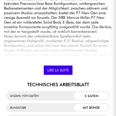
hybriden Precision/Jazz Bass-Konfiguration, umfangreichen
Bedienelementen und der Möglichkeit, zwischen aktivem und
passivem Modus umzuschalten, bietet der P7 New Gen eine
riesige Auswahl an Sounds. Der SIRE Marcus Miller P7 New
Gen ist ein vollendeter Solid Body E-Bass, bei dem jede
einzelne Komponente sorgfältig ausgewählt wurde. Die Akribie,
mit der er hergestellt wurde, ist wirklich bemerkenswert.
Hinzu kommt der unbestreitbare Spielkomfort (sehr
angenehmes Halsprofil, moderner 9,5"-Radius, abgeschrägte
Bundkanten), und schon hat man das ideale Modell für einen
klugen Anfänger, das auch einem erfahreneren Musiker
gefallen könnte, der einen hochwertigen Bass sucht, um sein
Arsenal zu erweitern. Er steht unbestreitbar auf dem
Siegertreppchen der Instrumente der Mittelklasse.
LIRE LA SUITE
TECHNISCHES ARBEITSBLATT
5 SAITEN
ANZAHL VON SAITEN
MIT BÜNDE
BUNDSTÄBE