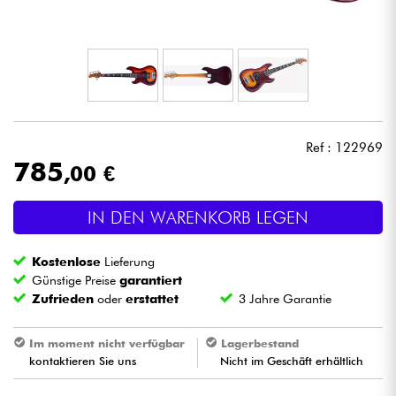
Kopfhörer
Mikros
DJ
Ref : 122969
Live-Sound
785
,00 €
Licht
IN DEN WARENKORB LEGEN
Drums
Kostenlose
Lieferung
Günstige Preise
garantiert
Blasinstrumente
Zufrieden
oder
erstattet
3 Jahre Garantie
Im moment nicht verfügbar
Lagerbestand
Violinen & Quartett
kontaktieren Sie uns
Nicht im Geschäft erhältlich
Kinder