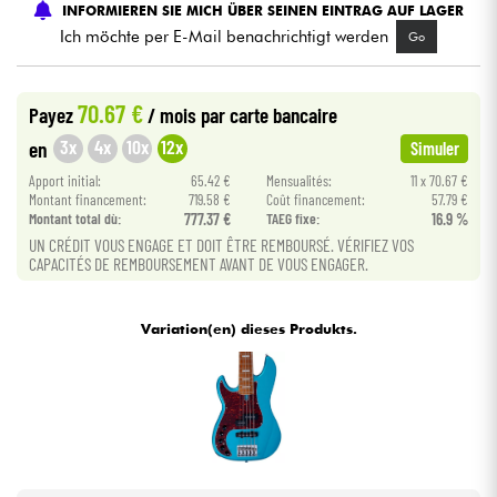
INFORMIEREN SIE MICH ÜBER SEINEN EINTRAG AUF LAGER
Ich möchte per E-Mail benachrichtigt werden
Go
Kabel & Zubehöre
70.67 €
Payez
/ mois
par carte bancaire
HiFi
3x
4x
10x
12x
en
Simuler
Bundle
Apport initial:
65.42 €
Mensualités:
11 x 70.67 €
Montant financement:
719.58 €
Coût financement:
57.79 €
Montant total dù:
777.37 €
TAEG fixe:
16.9 %
Sehen Sie sich unsere Marken an
UN CRÉDIT VOUS ENGAGE ET DOIT ÊTRE REMBOURSÉ. VÉRIFIEZ VOS
CAPACITÉS DE REMBOURSEMENT AVANT DE VOUS ENGAGER.
Variation(en) dieses Produkts.