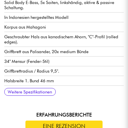
Solid Body E-Bass, 5x Saiten, linkshändig, aktive & passive
Schaltung.
In Indonesien hergestelltes Modell
Korpus aus Mahagoni
Geschraubter Hals aus kanadischem Ahorn, "C"-Profil (rolled
edges).
Griffbrett aus Palisander, 20x medium Bünde
34" Mensur (Fender-Stil)
Griffbrettradius / Radius 9,5".
Halsbreite 1. Bund 46 mm
Tonabnehmer Sire Standard J-Revolution Pickup-Set
Sire Standard 2-Band Preamp, aktiv/passiv schaltbar (18v über
Lautstärke
Ton
Balance Mikrofone
Höhen
Bass (push / pull für aktiven oder passiven Modus)
Sire Standard Bass Bridge with Body Thru Hole Steg
Sire Standard Open Gear stimmmechaniken
Hochglanz Korpus Finish
Satin Hals Finish
Weitere Spezifikationen
2x 9v Batterien)
ERFAHRUNGSBERICHTE
EINE REZENSION