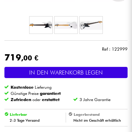
Kopfhörer
Mikros
DJ
Ref : 122999
Live-Sound
719
,00 €
Licht
IN DEN WARENKORB LEGEN
Drums
Kostenlose
Lieferung
Günstige Preise
garantiert
Blasinstrumente
Zufrieden
oder
erstattet
3 Jahre Garantie
Lieferbar
Lagerbestand
Violinen & Quartett
2-3 Tage Versand
Nicht im Geschäft erhältlich
Kinder