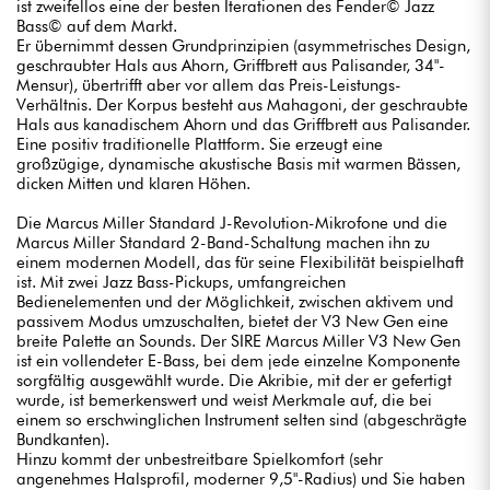
ist zweifellos eine der besten Iterationen des Fender© Jazz
Bass© auf dem Markt.
Er übernimmt dessen Grundprinzipien (asymmetrisches Design,
geschraubter Hals aus Ahorn, Griffbrett aus Palisander, 34"-
Mensur), übertrifft aber vor allem das Preis-Leistungs-
Verhältnis. Der Korpus besteht aus Mahagoni, der geschraubte
Hals aus kanadischem Ahorn und das Griffbrett aus Palisander.
Eine positiv traditionelle Plattform. Sie erzeugt eine
großzügige, dynamische akustische Basis mit warmen Bässen,
dicken Mitten und klaren Höhen.
Die Marcus Miller Standard J-Revolution-Mikrofone und die
Marcus Miller Standard 2-Band-Schaltung machen ihn zu
einem modernen Modell, das für seine Flexibilität beispielhaft
ist. Mit zwei Jazz Bass-Pickups, umfangreichen
Bedienelementen und der Möglichkeit, zwischen aktivem und
passivem Modus umzuschalten, bietet der V3 New Gen eine
breite Palette an Sounds. Der SIRE Marcus Miller V3 New Gen
ist ein vollendeter E-Bass, bei dem jede einzelne Komponente
sorgfältig ausgewählt wurde. Die Akribie, mit der er gefertigt
wurde, ist bemerkenswert und weist Merkmale auf, die bei
einem so erschwinglichen Instrument selten sind (abgeschrägte
Bundkanten).
Hinzu kommt der unbestreitbare Spielkomfort (sehr
angenehmes Halsprofil, moderner 9,5"-Radius) und Sie haben