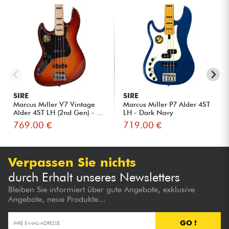
SIRE
SIRE
Marcus Miller V7 Vintage
Marcus Miller P7 Alder 4ST
Alder 4ST LH (2nd Gen) - ...
LH - Dark Navy
769.00 €
719.00 €
Verpassen Sie nichts
durch Erhalt unseres Newsletters
Bleiben Sie informiert über gute Angebote, exklusive
Angebote, neue Produkte...
GO !