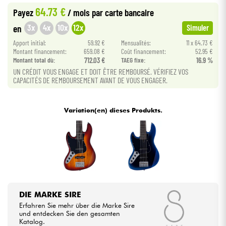
64.73 €
Payez
/ mois
par carte bancaire
Kabel & Zubehöre
3x
4x
10x
12x
en
Simuler
Apport initial:
59.92 €
Mensualités:
11 x 64.73 €
Montant financement:
659.08 €
Coût financement:
52.95 €
HiFi
Montant total dù:
712.03 €
TAEG fixe:
16.9 %
UN CRÉDIT VOUS ENGAGE ET DOIT ÊTRE REMBOURSÉ. VÉRIFIEZ VOS
Bundle
CAPACITÉS DE REMBOURSEMENT AVANT DE VOUS ENGAGER.
Sehen Sie sich unsere Marken an
Variation(en) dieses Produkts.
DIE MARKE SIRE
Erfahren Sie mehr über die Marke Sire
und entdecken Sie den gesamten
Katalog.