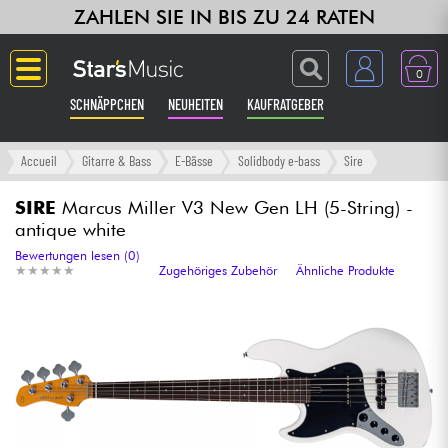
ZAHLEN SIE IN BIS ZU 24 RATEN
0
SCHNÄPPCHEN
NEUHEITEN
KAUFRATGEBER
Langue
Accueil
Gitarre & Bass
E-Bässe
Solidbody e-bass
Sire
Gitarre & Bass
SIRE
Marcus Miller V3 New Gen LH (5-String) -
antique white
Verstärker & Effekte
Bewertungen lesen (0)
★
★
★
★
★
★
★
★
★
★
Zugehöriges Zubehör
Ähnliche Produkte
Klaviere & Piano
Synths & samplers
Studio