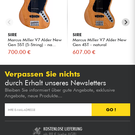
SIRE
SIRE
Marcus Miller V7 Alder New
Marcus Miller V7 Alder New
Gen 5ST (5-String) - na...
Gen 4ST - natural
700.00 €
607.00 €
Verpassen Sie nichts
durch Erhalt unseres Newsletters
Bleiben Sie informiert über gute Angebote, exklusive
Angebote, neue Produkte...
GO !
KOSTENLOSE LIEFERUNG
ab 89 €
(siehe AGB)