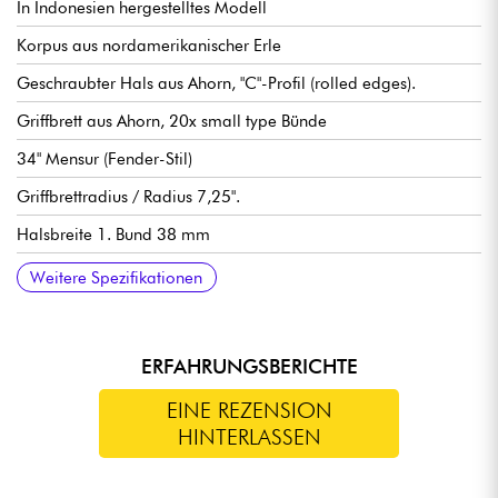
In Indonesien hergestelltes Modell
Korpus aus nordamerikanischer Erle
Geschraubter Hals aus Ahorn, "C"-Profil (rolled edges).
Griffbrett aus Ahorn, 20x small type Bünde
34" Mensur (Fender-Stil)
Griffbrettradius / Radius 7,25".
Halsbreite 1. Bund 38 mm
Tonabnehmer Sire Vintage-J Revolution Pickup-Set
Sire Heritage-3 Preamp, zuschaltbar aktiv/passiv (18v über 2x
Lautstärke
Ton
Balance Mikrofone
Höhen / Mitten (konzentrische Potentiometer)
Bass (Push / Pull für aktiven oder passiven Modus)
Sire Vintage-S Steg
Sire Premium Light Weight Open Gear stimmmechaniken
Hochglanz Korpus Finish
Satin Hals Finish
Weitere Spezifikationen
9v Batterien)
ERFAHRUNGSBERICHTE
EINE REZENSION
HINTERLASSEN