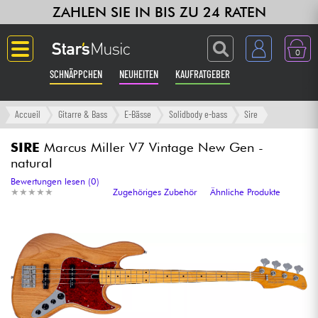
ZAHLEN SIE IN BIS ZU 24 RATEN
0
SCHNÄPPCHEN
NEUHEITEN
KAUFRATGEBER
Langue
Accueil
Gitarre & Bass
E-Bässe
Solidbody e-bass
Sire
Gitarre & Bass
SIRE
Marcus Miller V7 Vintage New Gen -
natural
Verstärker & Effekte
Bewertungen lesen (0)
★
★
★
★
★
★
★
★
★
★
Zugehöriges Zubehör
Ähnliche Produkte
Klaviere & Piano
Synths & samplers
Studio