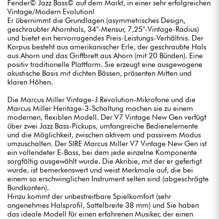
Fender© Jazz Bass© auf dem Markt, in einer sehr erfolgreichen
Vintage/Modern Evolution!
Er übernimmt die Grundlagen (asymmetrisches Design,
geschraubter Ahornhals, 34"-Mensur, 7,25"-Vintage-Radius)
und bietet ein hervorragendes Preis-Leistungs-Verhältnis. Der
Korpus besteht aus amerikanischer Erle, der geschraubte Hals
aus Ahorn und das Griffbrett aus Ahorn (mit 20 Bünden). Eine
positiv traditionelle Plattform. Sie erzeugt eine ausgewogene
akustische Basis mit dichten Bässen, präsenten Mitten und
klaren Höhen.
Die Marcus Miller Vintage-J Revolution-Mikrofone und die
Marcus Miller Heritage-3-Schaltung machen sie zu einem
modernen, flexiblen Modell. Der V7 Vintage New Gen verfügt
über zwei Jazz Bass-Pickups, umfangreiche Bedienelemente
und die Möglichkeit, zwischen aktivem und passivem Modus
umzuschalten. Der SIRE Marcus Miller V7 Vintage New Gen ist
ein vollendeter E-Bass, bei dem jede einzelne Komponente
sorgfältig ausgewählt wurde. Die Akribie, mit der er gefertigt
wurde, ist bemerkenswert und weist Merkmale auf, die bei
einem so erschwinglichen Instrument selten sind (abgeschrägte
Bundkanten).
Hinzu kommt der unbestreitbare Spielkomfort (sehr
angenehmes Halsprofil, Sattelbreite 38 mm) und Sie haben
das ideale Modell für einen erfahrenen Musiker, der einen