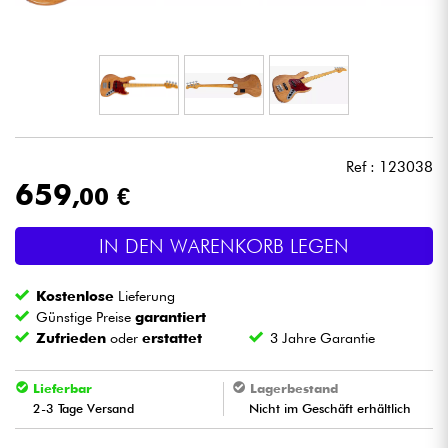
Kopfhörer
Mikros
DJ
Ref : 123038
Live-Sound
659
,00 €
Licht
IN DEN WARENKORB LEGEN
Drums
Kostenlose
Lieferung
Günstige Preise
garantiert
Blasinstrumente
Zufrieden
oder
erstattet
3 Jahre Garantie
Lieferbar
Lagerbestand
Violinen & Quartett
2-3 Tage Versand
Nicht im Geschäft erhältlich
Kinder