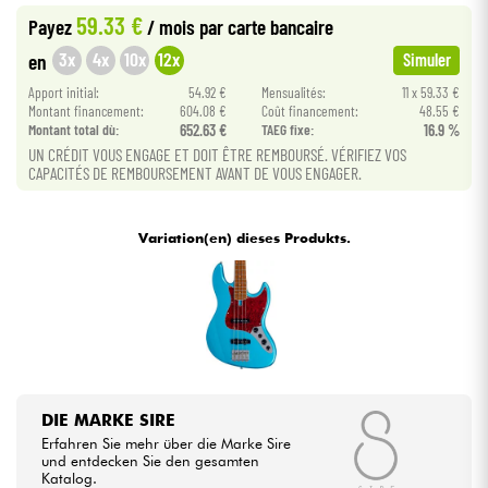
59.33 €
Payez
/ mois
par carte bancaire
Kabel & Zubehöre
3x
4x
10x
12x
en
Simuler
Apport initial:
54.92 €
Mensualités:
11 x 59.33 €
Montant financement:
604.08 €
Coût financement:
48.55 €
HiFi
Montant total dù:
652.63 €
TAEG fixe:
16.9 %
UN CRÉDIT VOUS ENGAGE ET DOIT ÊTRE REMBOURSÉ. VÉRIFIEZ VOS
Bundle
CAPACITÉS DE REMBOURSEMENT AVANT DE VOUS ENGAGER.
Sehen Sie sich unsere Marken an
Variation(en) dieses Produkts.
DIE MARKE SIRE
Erfahren Sie mehr über die Marke Sire
und entdecken Sie den gesamten
Katalog.