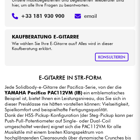
Unsere musikbegeisterten und begeisterten Teleberater sind
hier, um alle Ihre Fragen zu beantworten.
+33 181 930 900
email
KAUFBERATUNG E-GITARRE
Wie wählen Sie Ihre E-Gitarre aus? Alles wird in dieser
Kaufberatung erklärt.
KONSULTIEREN
E-GITARRE IN STR-FORM
Jede Solidbody-e-Gitarre der Pacifica-Serie, von der die
YAMAHA Pacifica PAC112VM (IB)
ein emblematisches
Beispiel ist, bietet Ihnen ein Leistungsniveau, das Sie sich in
dieser Preisklasse nie hätten vorstellen können: Vielseitigkeit,
Spielkomfort und beispielhafte Fertigungsqualität.
Dank der HSS-Pickup-Konfiguration (der Steg-Pickup kann per
Push-Pull-Potentiometer auf Single- oder Dual-Coil
umgeschaltet werden) eignet sich die PAC112VM für alle
Musikstile mit einem breiten Klangspektrum von
hochglänzenden Cleansounds über dynamische Crunches bis