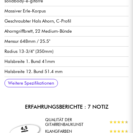
solidbody-e-gitarre
Massiver Erle-Korpus
Geschraubter Hals Ahorn, C-Profil
Ahorngriffbrett, 22 Medium-Bünde
Mensur 648mm / 25.5"
Radius 13-3/4" (350mm)
Halsbreite 1. Bund 41mm
Halsbreite 12. Bund 51.4 mm
Halsdicke 1. Bund 20.9 mm
Halsdicke 12. Bund 22.9 mm
HSS-Pickup-Konfiguration (Alnico V-Magneten)
Volume, Tone, 5-Wege-Schalter
Vibrato im Vintage-Stil
Locking-Mechaniken
Empfohlene Saitenstärken in Standard-Stimmung 9-42 / 9-46
Weitere Spezifikationen
ERFAHRUNGSBERICHTE : 7 NOTIZ
QUALITÄT DER
★
★
★
★
★
★
★
★
★
★
GITARRENBAUKUNST
4,5
KLANGFARBEN
★
★
★
★
★
★
★
★
★
★