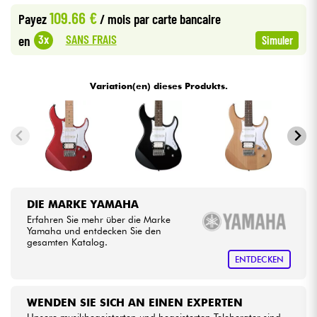
109.66 €
Payez
/ mois
par carte bancaire
•
Star
'
S
Music
LILLE
Kabel & Zubehöre
SANS FRAIS
3x
en
Simuler
•
Star
'
S
Music
LYON
HiFi
Variation(en) dieses Produkts.
•
Star
'
S
Music
TOULOUSE
Bundle
Sehen Sie sich unsere Marken an
DIE MARKE YAMAHA
Erfahren Sie mehr über die Marke
Yamaha und entdecken Sie den
gesamten Katalog.
ENTDECKEN
WENDEN SIE SICH AN EINEN EXPERTEN