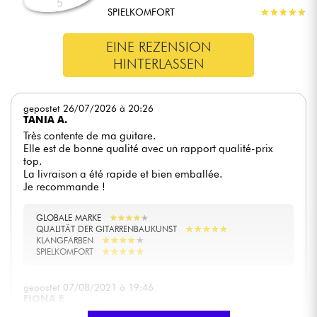
5
SPIELKOMFORT
★
★
★
★
★
★
★
★
★
★
EINE REZENSION
HINTERLASSEN
gepostet 26/07/2026 à 20:26
TANIA A.
Très contente de ma guitare.
Elle est de bonne qualité avec un rapport qualité-prix
top.
La livraison a été rapide et bien emballée.
Je recommande !
GLOBALE MARKE
★
★
★
★
★
★
★
★
★
★
★
★
★
★
★
★
★
★
★
★
QUALITÄT DER GITARRENBAUKUNST
★
★
★
★
★
★
★
★
★
★
KLANGFARBEN
★
★
★
★
★
★
★
★
★
★
SPIELKOMFORT
gepostet 07/08/2021 à 19:46
FIONA F.
Zertifizierter Kauf