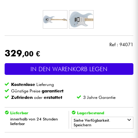
Kopfhörer
Mikros
DJ
Ref : 94071
329
,00 €
Live-Sound
IN DEN WARENKORB LEGEN
Licht
Kostenlose
Lieferung
Drums
Günstige Preise
garantiert
Zufrieden
oder
erstattet
3 Jahre Garantie
Blasinstrumente
Lieferbar
Lagerbestand
innerhalb von 24 Stunden
Violinen & Quartett
Siehe Verfügbarkeit.
lieferbar
Speichern
•
Kinder
Star
'
S
Music
BORDEAUX