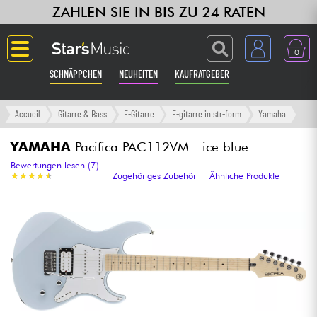
ZAHLEN SIE IN BIS ZU 24 RATEN
0
SCHNÄPPCHEN
NEUHEITEN
KAUFRATGEBER
Langue
Accueil
Gitarre & Bass
E-Gitarre
E-gitarre in str-form
Yamaha
Gitarre & Bass
YAMAHA
Pacifica PAC112VM - ice blue
Bewertungen lesen (7)
★
★
★
★
★
★
★
★
★
★
Zugehöriges Zubehör
Ähnliche Produkte
Verstärker & Effekte
Klaviere & Piano
Synths & samplers
Studio