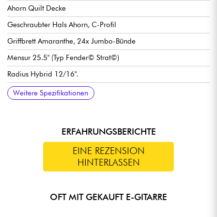
Ahorn Quilt Decke
Geschraubter Hals Ahorn, C-Profil
Griffbrett Amaranthe, 24x Jumbo-Bünde
Mensur 25.5" (Typ Fender© Strat©)
Radius Hybrid 12/16".
Breite Hals 1. Bund 42.86 mm
Jackson High-Output Humbucking humbucker-tonabnehmer
Lautstärke
Tone
3-fach tonabnehmerwahlschalter
Traditioneller Jackson2-Point Fulcrum Tremolo Steg / Vibrato
Jackson stimmmechaniken gekapselte Mechaniken
Hochglanz Korpus Finish
Satin Hals Finish
Weitere Spezifikationen
set
ERFAHRUNGSBERICHTE
EINE REZENSION
HINTERLASSEN
OFT MIT GEKAUFT E-GITARRE