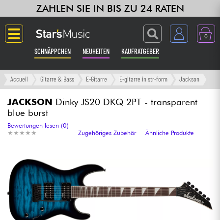
ZAHLEN SIE IN BIS ZU 24 RATEN
0
SCHNÄPPCHEN
NEUHEITEN
KAUFRATGEBER
Langue
Accueil
Gitarre & Bass
E-Gitarre
E-gitarre in str-form
Jackson
Gitarre & Bass
JACKSON
Dinky JS20 DKQ 2PT - transparent
blue burst
Verstärker & Effekte
Bewertungen lesen (0)
★
★
★
★
★
★
★
★
★
★
Zugehöriges Zubehör
Ähnliche Produkte
Klaviere & Piano
Synths & samplers
Studio