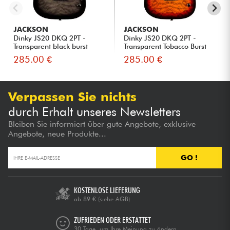
JACKSON
JACKSON
Dinky JS20 DKQ 2PT -
Dinky JS20 DKQ 2PT -
Transparent black burst
Transparent Tobacco Burst
285.00 €
285.00 €
Verpassen Sie nichts
durch Erhalt unseres Newsletters
Bleiben Sie informiert über gute Angebote, exklusive
Angebote, neue Produkte...
GO !
KOSTENLOSE LIEFERUNG
ab 89 €
(siehe AGB)
ZUFRIEDEN ODER ERSTATTET
30 Tage, um Ihre Meinung zu ändern