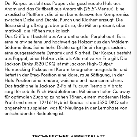
Der Korpus besteht aus Pappel, der geschraubte Hals aus
Ahorn und das Griffbrett aus Amaranth (25,5"-Mensur). Eine
akustische Plattform, die einen bemerkenswerten Kompromiss
zwischen Dicke und Dichte, Punch und Klarheit erzeugt. Die
Bässe sind großzügig, aber präzise, die Mitten präsent, aber
maßvoll, die Höhen musikalisch.
Das Griffbrett besteht aus Amaranthe oder Purpleheart. Es ist
eine relativ seltene und hochwertige Holzart aus den Wäldern
Südamerikas. Seine hohe Dichte sorgt für ein langes sustain,
eine ausgezeichnete Dynamik und Klarheit. Der Korpus besteht
aus Pappel, einer Holzart, die als Alternative zur Erle gilt. Die
Jackson Dinky JS20 DKQ ist mit Jackson High-Output
Humbucking-Pickups mit Keramikmagneten ausgestattet und
liefert in der Steg-Position eine klare, raue Sättigung, in der
Hals-Position eine rundere, weichere und nuancenreichere.
Das traditionelle Jackson 2-Point Fulcrum Tremolo Vibrato
sorgt für subtile Pitch-Modulationen. Mit einem tiefen Cutaway
für optimalen Zugang zu hohen Tönen, einem modernen Hals-
Profil und einem 12/16" Hybrid-Radius ist die JS20 DKQ sehr
angenehm zu spielen, was für Neulinge in der Lernphase von
entscheidender Bedeutung ist.
TECHNISCHES ARBEITSBLATT