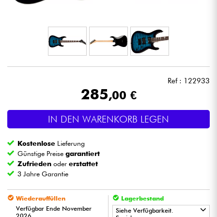
Kopfhörer
Mikros
DJ
Ref : 122933
Live-Sound
285
,00 €
Licht
IN DEN WARENKORB LEGEN
Drums
Kostenlose
Lieferung
Günstige Preise
garantiert
Blasinstrumente
Zufrieden
oder
erstattet
3 Jahre Garantie
Violinen & Quartett
Wiederauffüllen
Lagerbestand
Verfügbar Ende November
Siehe Verfügbarkeit.
Kinder
2026