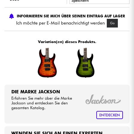
Speichern
•
Star
'
S
Music
BRUGES
Kabel & Zubehöre
INFORMIEREN SIE MICH ÜBER SEINEN EINTRAG AUF LAGER
Ich möchte per E-Mail benachrichtigt werden
Go
HiFi
Variation(en) dieses Produkts.
Bundle
Sehen Sie sich unsere Marken an
DIE MARKE JACKSON
Erfahren Sie mehr über die Marke
Jackson und entdecken Sie den
gesamten Katalog.
ENTDECKEN
WENDEN SIE SICH AN EINEN EXPERTEN