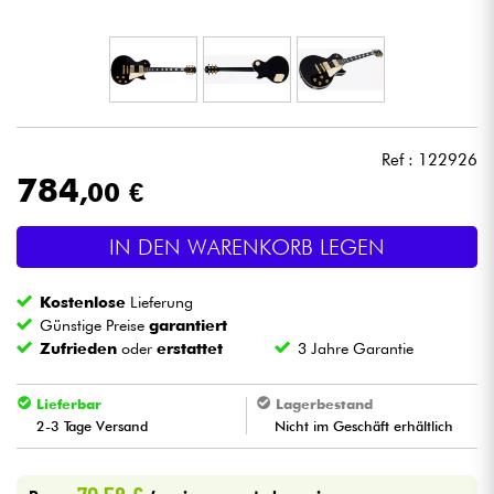
Kopfhörer
Mikros
DJ
Ref : 122926
784
,00 €
Live-Sound
IN DEN WARENKORB LEGEN
Licht
Kostenlose
Lieferung
Drums
Günstige Preise
garantiert
Zufrieden
oder
erstattet
3 Jahre Garantie
Blasinstrumente
Lieferbar
Lagerbestand
2-3 Tage Versand
Nicht im Geschäft erhältlich
Violinen & Quartett
Kinder