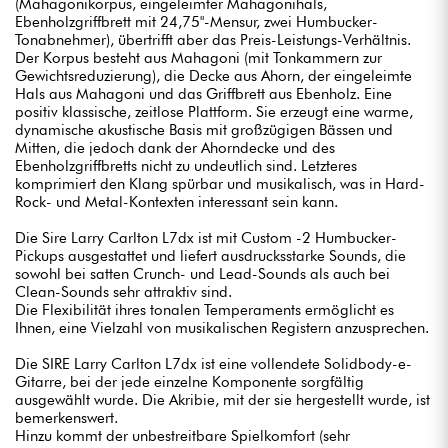
(Mahagonikorpus, eingeleimter Mahagonihals,
Ebenholzgriffbrett mit 24,75"-Mensur, zwei Humbucker-
Tonabnehmer), übertrifft aber das Preis-Leistungs-Verhältnis.
Der Korpus besteht aus Mahagoni (mit Tonkammern zur
Gewichtsreduzierung), die Decke aus Ahorn, der eingeleimte
Hals aus Mahagoni und das Griffbrett aus Ebenholz. Eine
positiv klassische, zeitlose Plattform. Sie erzeugt eine warme,
dynamische akustische Basis mit großzügigen Bässen und
Mitten, die jedoch dank der Ahorndecke und des
Ebenholzgriffbretts nicht zu undeutlich sind. Letzteres
komprimiert den Klang spürbar und musikalisch, was in Hard-
Rock- und Metal-Kontexten interessant sein kann.
Die Sire Larry Carlton L7dx ist mit Custom -2 Humbucker-
Pickups ausgestattet und liefert ausdrucksstarke Sounds, die
sowohl bei satten Crunch- und Lead-Sounds als auch bei
Clean-Sounds sehr attraktiv sind.
Die Flexibilität ihres tonalen Temperaments ermöglicht es
Ihnen, eine Vielzahl von musikalischen Registern anzusprechen.
Die SIRE Larry Carlton L7dx ist eine vollendete Solidbody-e-
Gitarre, bei der jede einzelne Komponente sorgfältig
ausgewählt wurde. Die Akribie, mit der sie hergestellt wurde, ist
bemerkenswert.
Hinzu kommt der unbestreitbare Spielkomfort (sehr