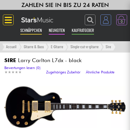
ZAHLEN SIE IN BIS ZU 24 RATEN
0
SCHNÄPPCHEN
NEUHEITEN
KAUFRATGEBER
Langue
Accueil
Gitarre & Bass
E-Gitarre
Single-cut-e-gitarre
Sire
Gitarre & Bass
SIRE
Larry Carlton L7dx - black
Bewertungen lesen (0)
★
★
★
★
★
★
★
★
★
★
Zugehöriges Zubehör
Ähnliche Produkte
Verstärker & Effekte
Klaviere & Piano
Synths & samplers
Studio