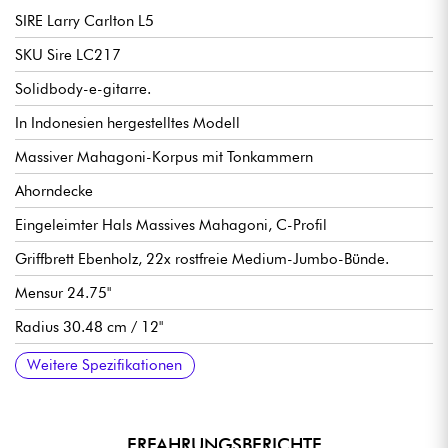
SIRE Larry Carlton L5
SKU Sire LC217
Solidbody-e-gitarre.
In Indonesien hergestelltes Modell
Massiver Mahagoni-Korpus mit Tonkammern
Ahorndecke
Eingeleimter Hals Massives Mahagoni, C-Profil
Griffbrett Ebenholz, 22x rostfreie Medium-Jumbo-Bünde.
Mensur 24.75"
Radius 30.48 cm / 12"
Sattelbreite Hals bis Sattel 43 mm
humbucker-tonabnehmer LC Custom-2 Humbucker-Pickups
Lautstärke pro Pickup
Tonhöhe pro Pickup
3-fach Tonabnehmerwahlschalter
Sire Modern Tune-O-Matic Steg
Sire Aluminum Stop Bar Saitenhalter
Locking-Mechaniken Sire Premium Locking.
Hochglanz-Finish
Weitere Spezifikationen
ERFAHRUNGSBERICHTE