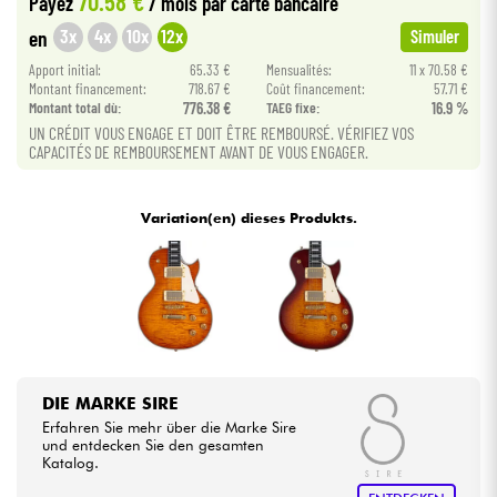
70.58 €
Payez
/ mois
par carte bancaire
3x
4x
10x
12x
en
Simuler
Kabel & Zubehöre
Apport initial:
65.33 €
Mensualités:
11 x 70.58 €
Montant financement:
718.67 €
Coût financement:
57.71 €
Montant total dù:
776.38 €
TAEG fixe:
16.9 %
HiFi
UN CRÉDIT VOUS ENGAGE ET DOIT ÊTRE REMBOURSÉ. VÉRIFIEZ VOS
CAPACITÉS DE REMBOURSEMENT AVANT DE VOUS ENGAGER.
Bundle
Variation(en) dieses Produkts.
Sehen Sie sich unsere Marken an
DIE MARKE SIRE
Erfahren Sie mehr über die Marke Sire
und entdecken Sie den gesamten
Katalog.