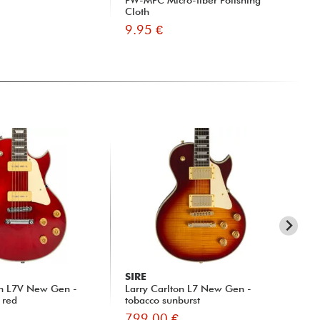
PW-MPC Micro-fiber Polishing
X2
Cloth
Jac
9.95 €
19
SIRE
SI
on L7V New Gen -
Larry Carlton L7 New Gen -
La
 red
tobacco sunburst
tob
799.00 €
78