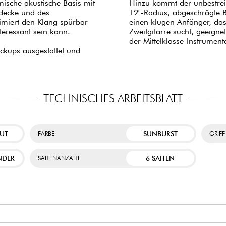
mische akustische Basis mit
Hinzu kommt der unbestrei
decke und des
12"-Radius, abgeschrägte 
rimiert den Klang spürbar
einen klugen Anfänger, das
teressant sein kann.
Zweitgitarre sucht, geeigne
der Mittelklasse-Instrument
ckups ausgestattet und
TECHNISCHES ARBEITSBLATT
CUT
SUNBURST
FARBE
GRIFF
NDER
6 SAITEN
SAITENANZAHL