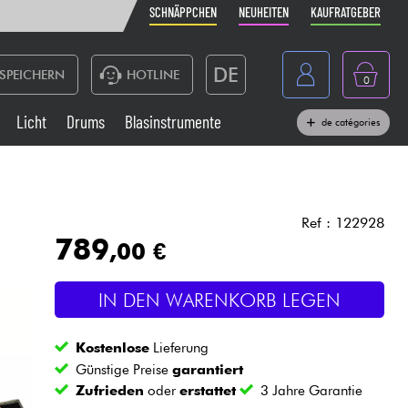
SCHNÄPPCHEN
NEUHEITEN
KAUFRATGEBER
DE
SPEICHERN
HOTLINE
0
France
Licht
Drums
Blasinstrumente
de catégories
Belgique
Klaviere & Piano
België
Kopfhörer
España
Ref : 122928
789
,00 €
Nederland
Live-Sound
English
IN DEN WARENKORB LEGEN
Blasinstrumente
Kostenlose
Lieferung
Kabel & Zubehöre
Günstige Preise
garantiert
Zufrieden
oder
erstattet
3 Jahre Garantie