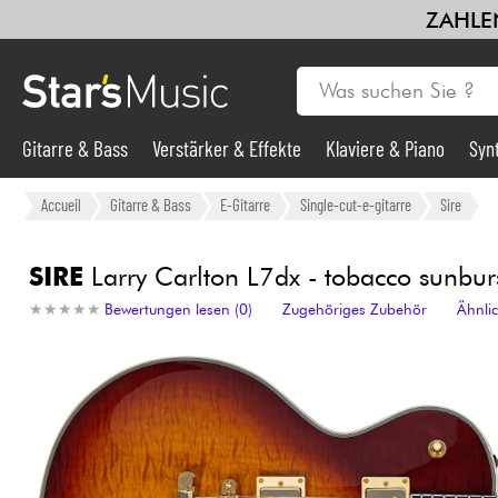
ZAHLEN
Gitarre & Bass
Verstärker & Effekte
Klaviere & Piano
Syn
Gitarre & Bass
Accueil
Gitarre & Bass
E-Gitarre
Single-cut-e-gitarre
Sire
Synths & samplers
SIRE
Larry Carlton L7dx - tobacco sunbur
★
★
★
★
★
★
★
★
★
★
Bewertungen lesen (0)
Zugehöriges Zubehör
Ähnli
Mikros
Licht
Violinen & Quartett