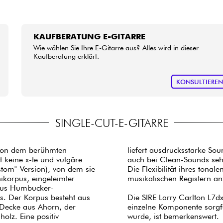
KAUFBERATUNG E-GITARRE
Wie wählen Sie Ihre E-Gitarre aus? Alles wird in dieser
Kaufberatung erklärt.
KONSULTIERE
SINGLE-CUT-E-GITARRE
 von dem berühmten
liefert ausdrucksstarke So
 keine x-te und vulgäre
auch bei Clean-Sounds sehr
stom"-Version), von dem sie
Die Flexibilität ihres tona
musikalischen Registern a
 aus Humbucker-
is. Der Korpus besteht aus
Die SIRE Larry Carlton L7dx
Decke aus Ahorn, der
einzelne Komponente sorgfäl
olz. Eine positiv
wurde, ist bemerkenswert.