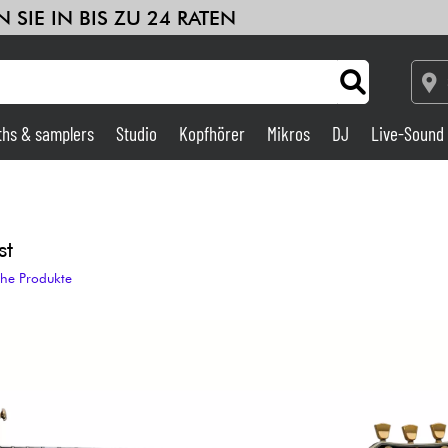
 SIE IN BIS ZU 24 RATEN
ths & samplers
Studio
Kopfhörer
Mikros
DJ
Live-Sound
Verstärker & Effekte
Studio
st
che Produkte
DJ
Drums
Kinder