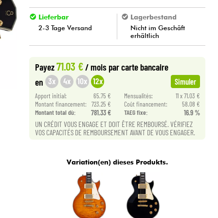
Lieferbar
Lagerbestand
2-3 Tage Versand
Nicht im Geschäft
erhältlich
71.03 €
Payez
/ mois
par carte bancaire
3x
4x
10x
12x
en
Simuler
Apport initial:
65.75 €
Mensualités:
11 x 71.03 €
Montant financement:
723.25 €
Coût financement:
58.08 €
Montant total dù:
781.33 €
TAEG fixe:
16.9 %
UN CRÉDIT VOUS ENGAGE ET DOIT ÊTRE REMBOURSÉ. VÉRIFIEZ
VOS CAPACITÉS DE REMBOURSEMENT AVANT DE VOUS ENGAGER.
Variation(en) dieses Produkts.