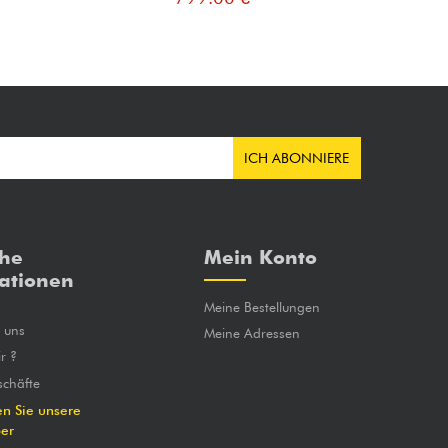
ICH ABONNIERE
che
Mein Konto
ationen
Meine Bestellungen
e uns
Meine Adressen
r ?
chäfte
en Sie unsere
ber