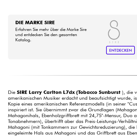
DIE MARKE SIRE
Erfahren Sie mehr über die Marke Sire
und entdecken Sie den gesamten
Katalog.
ENTDECKEN
Die
SIRE Larry Carlton L7dx (Tobacco Sunburst
), die
amerikanischen Musiker erdacht und beaufsichtigt wurde, ist
Kopie eines amerikanischen Referenzmodells (in seiner "Cu
inspiriert ist. Sie übernimmt zwar die Grundlagen (Mahagonikorpus, eingeleimter
Mahagonihals, Ebenholzgriffbrett mit 24,75"-Mensur, Duo
Tonabnehmern), übertrifft aber das Preis-Leistungs-Verhältn
Mahagoni (mit Tonkammern zur Gewichtsreduzierung), die 
eingeleimte Hals aus Mahagoni und das Griffbrett aus Ebenh