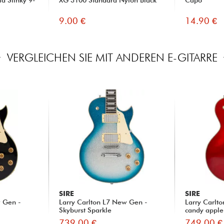
id Slinky 9-
XG 3100 Standard Nylon Black
Capo
9.00 €
14.90 €
VERGLEICHEN SIE MIT ANDEREN E-GITARRE
SIRE
SIRE
w Gen -
Larry Carlton L7 New Gen -
Larry Carlt
Skyburst Sparkle
candy apple
739.00 €
749.00 €