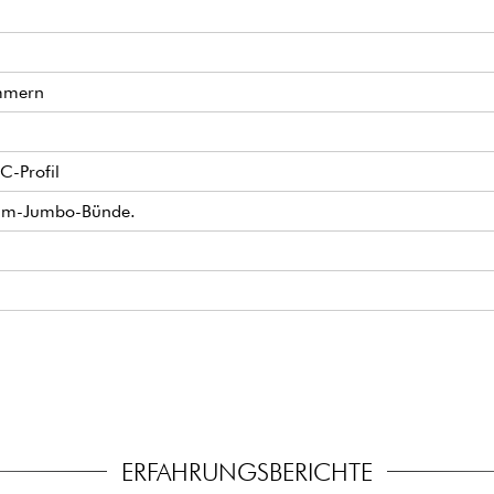
mmern
C-Profil
dium-Jumbo-Bünde.
 Humbucker-Pickups
ing.
ERFAHRUNGSBERICHTE