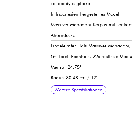
solidbody-e-gitarre
In Indonesien hergestelltes Modell
Massiver Mahagoni-Korpus mit Tonka
Ahorndecke
Eingeleimter Hals Massives Mahagoni, 
Griffbrett Ebenholz, 22x rostfreie Me
Mensur 24.75"
Radius 30.48 cm / 12"
Sattelbreite Hals bis Sattel 43 mm
humbucker-tonabnehmer LC Custom-2
Lautstärke pro Pickup
Tonhöhe pro Pickup
3-fach Tonabnehmerwahlschalter
Sire Modern Tune-O-Matic Steg
Sire Aluminum Stop Bar Saitenhalter
Locking-Mechaniken Sire Premium Lock
Hochglanz-Finish
Weitere Spezifikationen