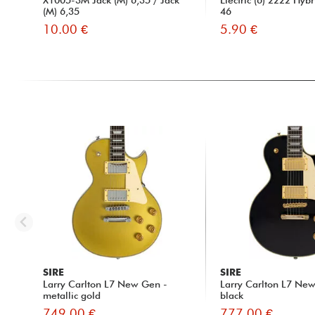
X1005-3M Jack (M) 6,35 / Jack
Electric (6) 2222 Hybr
(M) 6,35
46
10.00 €
5.90 €
SIRE
SIRE
Larry Carlton L7 New Gen -
Larry Carlton L7 Ne
metallic gold
black
749.00 €
777.00 €