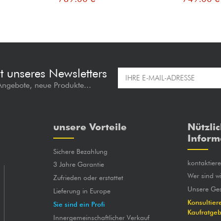
t unseres Newsletters
 Angebote, neue Produkte...
unsere Vorteile
Nützli
Inform
Sichere Bezahlung
kontaktier
3 Jahre Garantie
Wer sind wi
Zufrieden oder erstattet
Unsere Ges
Lieferung in Europe
Konsultier
Sie sind ein Profi
Kaufratge
Innergemeinschaftlicher Verkauf