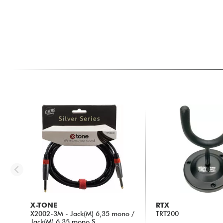
X-TONE
RTX
X2002-3M - Jack(M) 6,35 mono /
TRT200
Jack(M) 6,35 mono S...