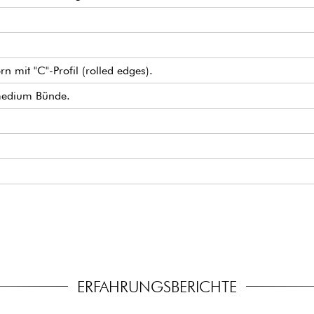
 mit "C"-Profil (rolled edges).
 medium Bünde.
 Pickup-Set
haltbar (18v über 2x 9v Batterien)
meter)
siven Modus)
r stimmmechaniken
ERFAHRUNGSBERICHTE