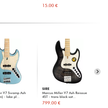
15.00 €
13
SIRE
SI
ler V7 Swamp Ash
Marcus Miller V7 Ash Reissue
Mar
) - lake pl...
4ST - trans black sat...
799.00 €
81