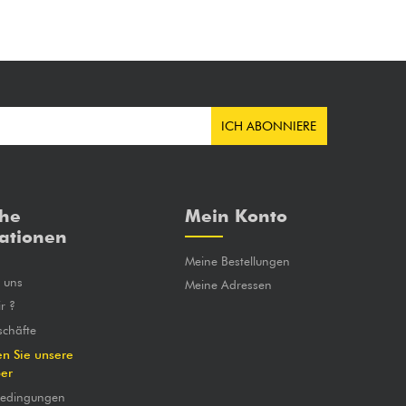
ICH ABONNIERE
che
Mein Konto
ationen
Meine Bestellungen
e uns
Meine Adressen
r ?
chäfte
en Sie unsere
ber
bedingungen