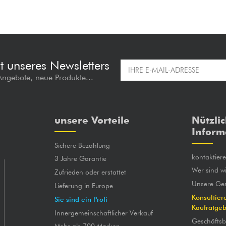
t unseres Newsletters
 Angebote, neue Produkte...
unsere Vorteile
Nützli
Inform
Sichere Bezahlung
kontaktier
3 Jahre Garantie
Wer sind wi
Zufrieden oder erstattet
Unsere Ges
Lieferung in Europe
Konsultier
Sie sind ein Profi
Kaufratge
Innergemeinschaftlicher Verkauf
Geschäfts