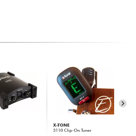
X-TONE
X-
3110 Clip-On Tuner
xh 