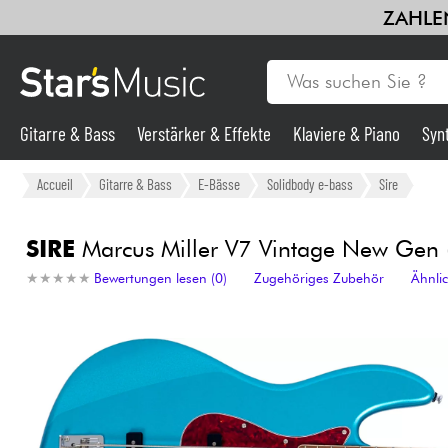
ZAHLEN
Gitarre & Bass
Verstärker & Effekte
Klaviere & Piano
Syn
Gitarre & Bass
Accueil
Gitarre & Bass
E-Bässe
Solidbody e-bass
Sire
Synths & samplers
SIRE
Marcus Miller V7 Vintage New Gen (5
★
★
★
★
★
★
★
★
★
★
Bewertungen lesen (0)
Zugehöriges Zubehör
Ähnli
Mikros
Licht
Violinen & Quartett