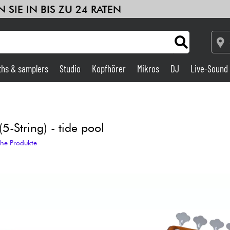
 SIE IN BIS ZU 24 RATEN
ths & samplers
Studio
Kopfhörer
Mikros
DJ
Live-Sound
Verstärker & Effekte
Studio
-String) - tide pool
che Produkte
DJ
Drums
Kinder