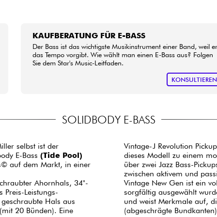
KAUFBERATUNG FÜR E-BASS
Der Bass ist das wichtigste Musikinstrument einer Band, weil e
das Tempo vorgibt. Wie wählt man einen E-Bass aus? Folgen
Sie dem Star's Music-Leitfaden.
KONSULTIERE
SOLIDBODY E-BASS
ler selbst ist der
Vintage-J Revolution Picku
body E-Bass
(Tide Pool)
dieses Modell zu einem mod
ss© auf dem Markt, in einer
über zwei Jazz Bass-Pickup
zwischen aktivem und pass
chraubter Ahornhals, 34"-
Vintage New Gen ist ein vo
 Preis-Leistungs-
sorgfältig ausgewählt wurde
r geschraubte Hals aus
und weist Merkmale auf, di
(mit 20 Bünden). Eine
(abgeschrägte Bundkanten