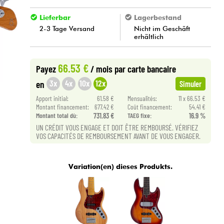
Lieferbar
Lagerbestand
2-3 Tage Versand
Nicht im Geschäft
erhältlich
66.53 €
Payez
/ mois
par carte bancaire
3x
4x
10x
12x
en
Simuler
Apport initial:
61.58 €
Mensualités:
11 x 66.53 €
Montant financement:
677.42 €
Coût financement:
54.41 €
Montant total dù:
731.83 €
TAEG fixe:
16.9 %
UN CRÉDIT VOUS ENGAGE ET DOIT ÊTRE REMBOURSÉ. VÉRIFIEZ
VOS CAPACITÉS DE REMBOURSEMENT AVANT DE VOUS ENGAGER.
Variation(en) dieses Produkts.