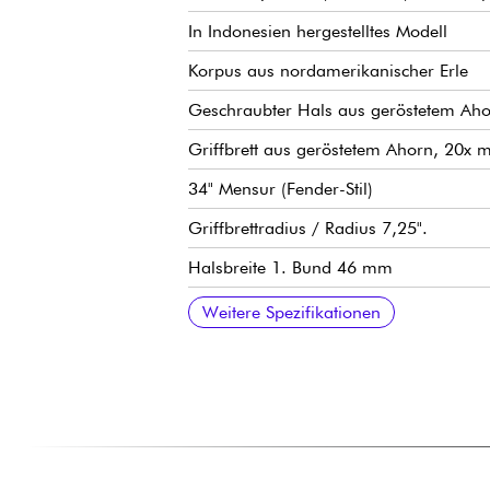
In Indonesien hergestelltes Modell
Korpus aus nordamerikanischer Erle
Geschraubter Hals aus geröstetem Ahorn
Griffbrett aus geröstetem Ahorn, 20x
34" Mensur (Fender-Stil)
Griffbrettradius / Radius 7,25".
Halsbreite 1. Bund 46 mm
Tonabnehmer Sire Vintage-J Revolution
Sire Heritage-3 Preamp, aktiv/passiv sc
Lautstärke
Ton
Balance Mikrofone
Höhen / Mitten (konzentrische Potentio
Bass (Push / Pull für aktiven oder pas
Sire Vintage-S Steg
Sire Premium Light Weight Open Gea
Hochglanz Korpus Finish
Satin Hals Finish
Weitere Spezifikationen