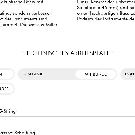
 akustische Basis mit
Hinzu kommt der unbestrei
Sattelbreite 46 mm) und Si
atina, sondern verbessert
einen hochwertigen Bass zu 
anz des Instruments und
Podium der Instrumente der
chimmel. Die Marcus Miller
TECHNISCHES ARBEITSBLATT
N
MIT BÜNDE
BUNDSTÄBE
FARB
NDER
-String
passive Schaltung.