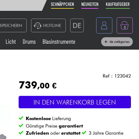
SCHNÄPPCHEN
NEUHEITEN
KAUFRATGEBER
DE
SPEICHERN
HOTLINE
0
France
Licht
Drums
Blasinstrumente
de catégories
Belgique
Klaviere & Piano
België
Kopfhörer
España
Ref : 123042
739
,00 €
Nederland
Live-Sound
English
IN DEN WARENKORB LEGEN
Blasinstrumente
Kostenlose
Lieferung
Kabel & Zubehöre
Günstige Preise
garantiert
Zufrieden
oder
erstattet
3 Jahre Garantie