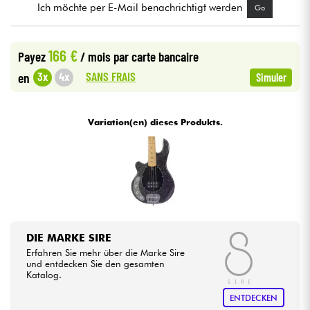
Ich möchte per E-Mail benachrichtigt werden
Go
Kabel & Zubehöre
166 €
Payez
/ mois
par carte bancaire
HiFi
SANS FRAIS
3x
4x
en
Simuler
Bundle
Variation(en) dieses Produkts.
Sehen Sie sich unsere Marken an
DIE MARKE SIRE
Erfahren Sie mehr über die Marke Sire
und entdecken Sie den gesamten
Katalog.
ENTDECKEN