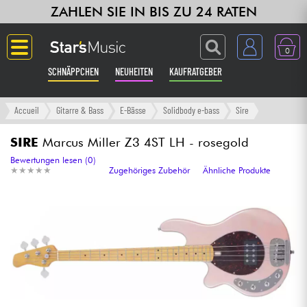
ZAHLEN SIE IN BIS ZU 24 RATEN
0
SCHNÄPPCHEN
NEUHEITEN
KAUFRATGEBER
Langue
Accueil
Gitarre & Bass
E-Bässe
Solidbody e-bass
Sire
Gitarre & Bass
SIRE
Marcus Miller Z3 4ST LH - rosegold
Bewertungen lesen (0)
★
★
★
★
★
★
★
★
★
★
Zugehöriges Zubehör
Ähnliche Produkte
Verstärker & Effekte
Klaviere & Piano
Synths & samplers
Studio