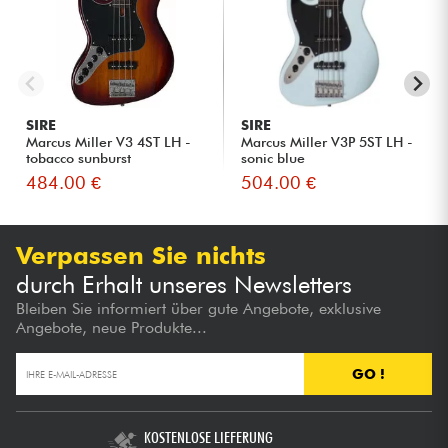
SIRE
SIRE
Marcus Miller V3 4ST LH -
Marcus Miller V3P 5ST LH -
tobacco sunburst
sonic blue
484.00 €
504.00 €
Verpassen Sie nichts
durch Erhalt unseres Newsletters
Bleiben Sie informiert über gute Angebote, exklusive
Angebote, neue Produkte...
GO !
KOSTENLOSE LIEFERUNG