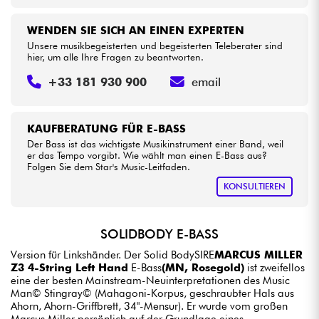
WENDEN SIE SICH AN EINEN EXPERTEN
Unsere musikbegeisterten und begeisterten Teleberater sind
hier, um alle Ihre Fragen zu beantworten.
+33 181 930 900
email
KAUFBERATUNG FÜR E-BASS
Der Bass ist das wichtigste Musikinstrument einer Band, weil
er das Tempo vorgibt. Wie wählt man einen E-Bass aus?
Folgen Sie dem Star's Music-Leitfaden.
KONSULTIEREN
SOLIDBODY E-BASS
Version für Linkshänder. Der Solid BodySIRE
MARCUS MILLER
Z3 4-String Left Hand
E-Bass
(MN, Rosegold)
ist zweifellos
eine der besten Mainstream-Neuinterpretationen des Music
Man© Stingray© (Mahagoni-Korpus, geschraubter Hals aus
Ahorn, Ahorn-Griffbrett, 34"-Mensur). Er wurde vom großen
Marcus Miller persönlich auf der Grundlage eines