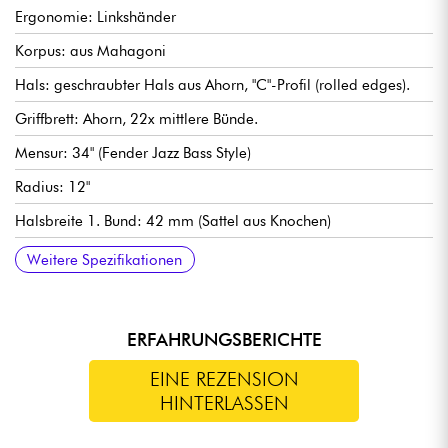
Ergonomie: Linkshänder
Korpus: aus Mahagoni
Hals: geschraubter Hals aus Ahorn, "C"-Profil (rolled edges).
Griffbrett: Ahorn, 22x mittlere Bünde.
Mensur: 34" (Fender Jazz Bass Style)
Radius: 12"
Halsbreite 1. Bund: 42 mm (Sattel aus Knochen)
Tonabnehmer: Sire Standard MM Pickup Set
Elektronik: aktiv Sire Marcus Heritage-3
Regler: Volume, Treble, Middle, Bass
Steg: Sire Standard MM
Stimmmechaniken: Sire Standard Open-Gear
Korpusfinish: hochglänzend
Hals Finish: Satin
Weitere Spezifikationen
ERFAHRUNGSBERICHTE
EINE REZENSION
HINTERLASSEN