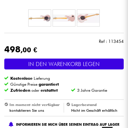
Kopfhörer
Mikros
DJ
Ref : 113454
498
,00 €
Live-Sound
IN DEN WARENKORB LEGEN
Licht
Kostenlose
Lieferung
Drums
Günstige Preise
garantiert
Zufrieden
oder
erstattet
3 Jahre Garantie
Blasinstrumente
Im moment nicht verfügbar
Lagerbestand
kontaktieren Sie uns
Nicht im Geschäft erhältlich
Violinen & Quartett
INFORMIEREN SIE MICH ÜBER SEINEN EINTRAG AUF LAGER
Kinder