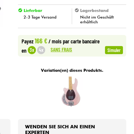
Lieferbar
Lagerbestand
2-3 Tage Versand
Nicht im Geschäft
erhältlich
166 €
Payez
/ mois
par carte bancaire
SANS FRAIS
3x
4x
en
Simuler
Variation(en) dieses Produkts.
WENDEN SIE SICH AN EINEN
EXPERTEN
r