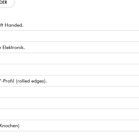
DER
ft Handed.
e Elektronik.
Profil (rolled edges).
 Knochen)
 Set
3
n-Gear