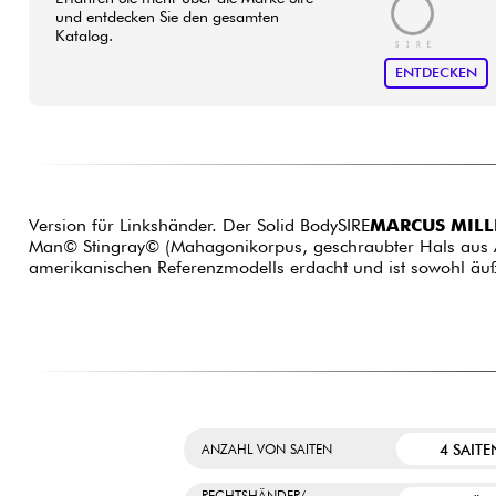
und entdecken Sie den gesamten
Katalog.
ENTDECKEN
Version für Linkshänder. Der Solid BodySIRE
MARCUS MILLE
Man© Stingray© (Mahagonikorpus, geschraubter Hals aus Ah
amerikanischen Referenzmodells erdacht und ist sowohl äuße
4 SAITE
ANZAHL VON SAITEN
RECHTSHÄNDER/