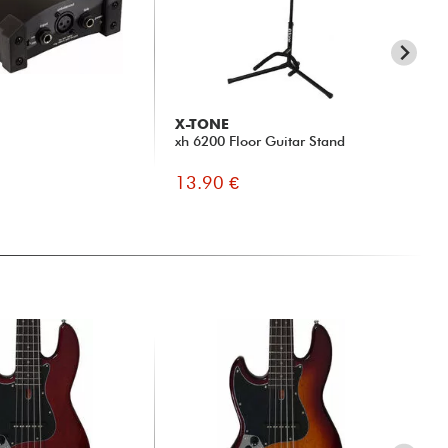
X-TONE
G
xh 6200 Floor Guitar Stand
Fas
13.90 €
9.