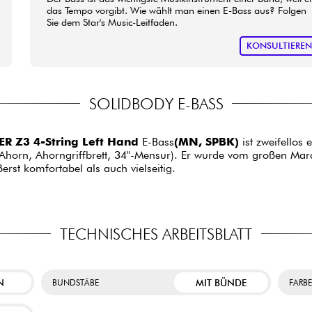
das Tempo vorgibt. Wie wählt man einen E-Bass aus? Folgen
Sie dem Star's Music-Leitfaden.
KONSULTIERE
SOLIDBODY E-BASS
R Z3 4-String Left Hand
E-Bass
(MN, SPBK)
ist zweifellos
orn, Ahorngriffbrett, 34"-Mensur). Er wurde vom großen Marcu
rst komfortabel als auch vielseitig.
TECHNISCHES ARBEITSBLATT
N
MIT BÜNDE
BUNDSTÄBE
FARB