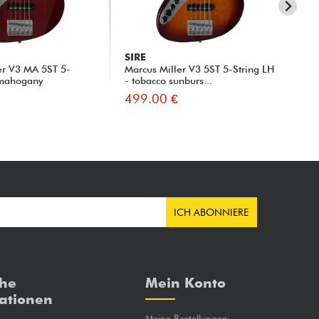
SIRE
SI
er V3 MA 5ST 5-
Marcus Miller V3 5ST 5-String LH
Mar
 mahogany
- tobacco sunburs...
499.00 €
49
ICH ABONNIERE
che
Mein Konto
ationen
Meine Bestellungen