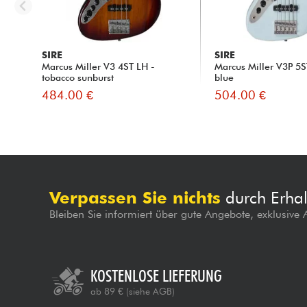
SIRE
SIRE
Marcus Miller V3 4ST LH -
Marcus Miller V3P 5S
tobacco sunburst
blue
484.00 €
504.00 €
Verpassen Sie nichts
durch Erhal
Bleiben Sie informiert über gute Angebote, exklusive
KOSTENLOSE LIEFERUNG
ab 89 €
(siehe AGB)