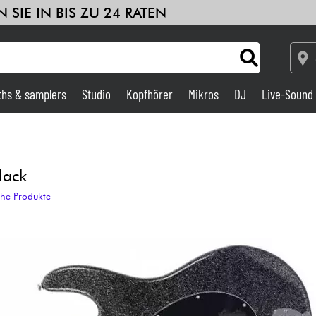
 SIE IN BIS ZU 24 RATEN
ths & samplers
Studio
Kopfhörer
Mikros
DJ
Live-Sound
Verstärker & Effekte
Studio
lack
che Produkte
DJ
Drums
Kinder