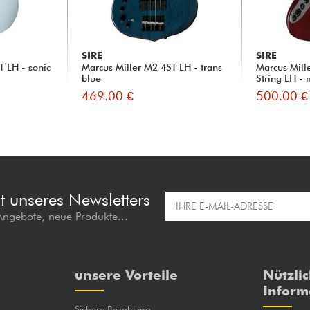
SIRE
SIRE
T LH - sonic
Marcus Miller M2 4ST LH - trans
Marcus Mill
blue
String LH -
469.00 €
500.00 €
t unseres Newsletters
 Angebote, neue Produkte...
unsere Vorteile
Nützli
Inform
Sichere Bezahlung