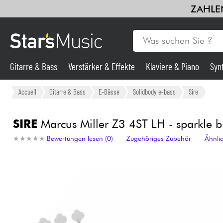
ZAHLEN
Gitarre & Bass
Verstärker & Effekte
Klaviere & Piano
Syn
Gitarre & Bass
Accueil
Gitarre & Bass
E-Bässe
Solidbody e-bass
Sire
Synths & samplers
SIRE
Marcus Miller Z3 4ST LH - sparkle b
★
★
★
★
★
★
★
★
★
★
Bewertungen lesen (0)
Zugehöriges Zubehör
Ähnli
Mikros
Licht
Violinen & Quartett