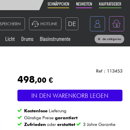
SCHNÄPPCHEN
NEUHEITEN
KAUFRATGEBER
DE
SPEICHERN
HOTLINE
0
France
Licht
Drums
Blasinstrumente
de catégories
Belgique
Klaviere & Piano
België
Kopfhörer
España
Ref : 113453
498
,00 €
Nederland
Live-Sound
English
IN DEN WARENKORB LEGEN
Blasinstrumente
Kostenlose
Lieferung
Kabel & Zubehöre
Günstige Preise
garantiert
Zufrieden
oder
erstattet
3 Jahre Garantie